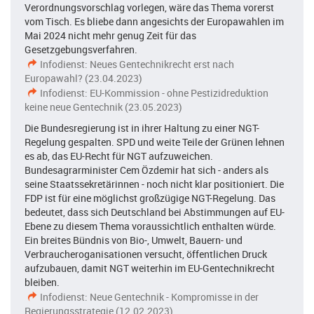
Verordnungsvorschlag vorlegen, wäre das Thema vorerst
vom Tisch. Es bliebe dann angesichts der Europawahlen im
Mai 2024 nicht mehr genug Zeit für das
Gesetzgebungsverfahren.
Infodienst: Neues Gentechnikrecht erst nach
Europawahl? (23.04.2023)
Infodienst: EU-Kommission - ohne Pestizidreduktion
keine neue Gentechnik (23.05.2023)
Die Bundesregierung ist in ihrer Haltung zu einer NGT-
Regelung gespalten. SPD und weite Teile der Grünen lehnen
es ab, das EU-Recht für NGT aufzuweichen.
Bundesagrarminister Cem Özdemir hat sich - anders als
seine Staatssekretärinnen - noch nicht klar positioniert. Die
FDP ist für eine möglichst großzügige NGT-Regelung. Das
bedeutet, dass sich Deutschland bei Abstimmungen auf EU-
Ebene zu diesem Thema voraussichtlich enthalten würde.
Ein breites Bündnis von Bio-, Umwelt, Bauern- und
Verbraucheroganisationen versucht, öffentlichen Druck
aufzubauen, damit NGT weiterhin im EU-Gentechnikrecht
bleiben.
Infodienst: Neue Gentechnik - Kompromisse in der
Regierungsstrategie (12.02.2023)