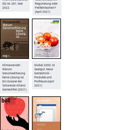
GD, Nr. 261, Mai
Regulierung oder
2022
Freifahrtschein?
(April 2021)
Klimawandel -
Global 2000, IG
Warum
Saatgut: Neue
Genomeditierung
Gentechnik -
keine Lösung ist.
Produkte und
Ein Dossier der
Profiteure (April
Schweizer Allianz
2021)
Gentechfrei (2021)