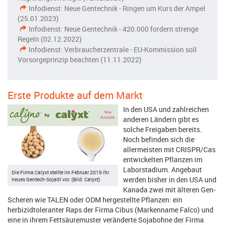
Infodienst: Neue Gentechnik - Ringen um Kurs der Ampel
(25.01.2023)
Infodienst: Neue Gentechnik - 420.000 fordern strenge
Regeln (02.12.2022)
Infodienst: Verbraucherzentrale - EU-Kommission soll
Vorsorgeprinzip beachten (11.11.2022)
Erste Produkte auf dem Markt
In den USA und zahlreichen
anderen Ländern gibt es
solche Freigaben bereits.
Noch befinden sich die
allermeisten mit CRISPR/Cas
entwickelten Pflanzen im
Laborstadium. Angebaut
Die Firma Calyxt stellte im Februar 2019 ihr
werden bisher in den USA und
neues Gentech-Sojaöl vor. (Bild: Calyxt)
Kanada zwei mit älteren Gen-
Scheren wie TALEN oder ODM hergestellte Pflanzen: ein
herbizidtoleranter Raps der Firma Cibus (Markenname Falco) und
eine in ihrem Fettsäuremuster veränderte Sojabohne der Firma