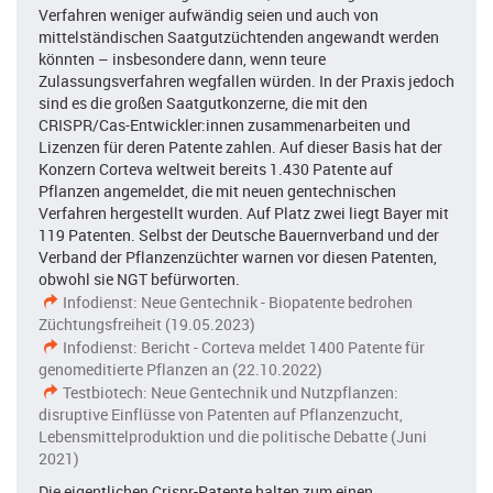
Verfahren weniger aufwändig seien und auch von
mittelständischen Saatgutzüchtenden angewandt werden
könnten – insbesondere dann, wenn teure
Zulassungsverfahren wegfallen würden. In der Praxis jedoch
sind es die großen Saatgutkonzerne, die mit den
CRISPR/Cas-Entwickler:innen zusammenarbeiten und
Lizenzen für deren Patente zahlen. Auf dieser Basis hat der
Konzern Corteva weltweit bereits 1.430 Patente auf
Pflanzen angemeldet, die mit neuen gentechnischen
Verfahren hergestellt wurden. Auf Platz zwei liegt Bayer mit
119 Patenten. Selbst der Deutsche Bauernverband und der
Verband der Pflanzenzüchter warnen vor diesen Patenten,
obwohl sie NGT befürworten.
Infodienst: Neue Gentechnik - Biopatente bedrohen
Züchtungsfreiheit (19.05.2023)
Infodienst: Bericht - Corteva meldet 1400 Patente für
genomeditierte Pflanzen an (22.10.2022)
Testbiotech: Neue Gentechnik und Nutzpflanzen:
disruptive Einflüsse von Patenten auf Pflanzenzucht,
Lebensmittelproduktion und die politische Debatte (Juni
2021)
Die eigentlichen Crispr-Patente halten zum einen