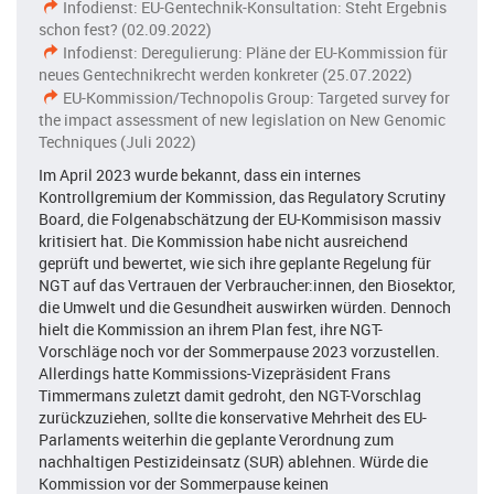
Infodienst: EU-Gentechnik-Konsultation: Steht Ergebnis
schon fest? (02.09.2022)
Infodienst: Deregulierung: Pläne der EU-Kommission für
neues Gentechnikrecht werden konkreter (25.07.2022)
EU-Kommission/Technopolis Group: Targeted survey for
the impact assessment of new legislation on New Genomic
Techniques (Juli 2022)
Im April 2023 wurde bekannt, dass ein internes
Kontrollgremium der Kommission, das Regulatory Scrutiny
Board, die Folgenabschätzung der EU-Kommisison massiv
kritisiert hat. Die Kommission habe nicht ausreichend
geprüft und bewertet, wie sich ihre geplante Regelung für
NGT auf das Vertrauen der Verbraucher:innen, den Biosektor,
die Umwelt und die Gesundheit auswirken würden. Dennoch
hielt die Kommission an ihrem Plan fest, ihre NGT-
Vorschläge noch vor der Sommerpause 2023 vorzustellen.
Allerdings hatte Kommissions-Vizepräsident Frans
Timmermans zuletzt damit gedroht, den NGT-Vorschlag
zurückzuziehen, sollte die konservative Mehrheit des EU-
Parlaments weiterhin die geplante Verordnung zum
nachhaltigen Pestizideinsatz (SUR) ablehnen. Würde die
Kommission vor der Sommerpause keinen