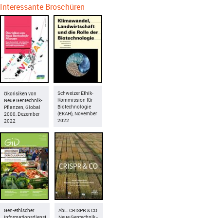
Interessante Broschüren
Schweizer Ethik-
Ökorisiken von
Kommission für
Neue Gentechnik-
Biotechnologie
Pflanzen, Global
(EKAH), November
2000, Dezember
2022
2022
Gen-ethischer
AbL: CRISPR & CO
Informationsdienst
Neue Gentechnik -