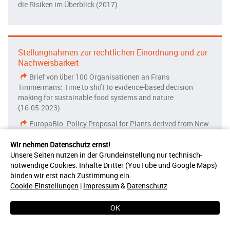
die Risiken im Überblick (2017)
Stellungnahmen zur rechtlichen Einordnung und zur
Nachweisbarkeit
Brief von über 100 Organisationen an Frans
Timmermans: Time to shift to evidence-based decision
making for sustainable food systems and nature
(16.05.2023)
EuropaBio: Policy Proposal for Plants derived from New
Genomic Techniques (10.05.2023)
Wir nehmen Datenschutz ernst!
GeneBEcon, Technical Report: Regulatory Options for
Unsere Seiten nutzen in der Grundeinstellung nur technisch-
New Genomic Techniques in the European Union (Februar
notwendige Cookies. Inhalte Dritter (YouTube und Google Maps)
2023)
binden wir erst nach Zustimmung ein.
Cookie-Einstellungen
|
Impressum
&
Datenschutz
Ständige Senatskommission für Grundsatzfragen der
Genforschung der Deutschen Forschungsgemeinschaft
(DFG): Für eine zeitgemäße Regulierung der Produkte neuer
OK
Züchtungstechniken als Beitrag zur Bewältigung multipler
Krisen des 21. Jahrhunderts (Januar 2023)