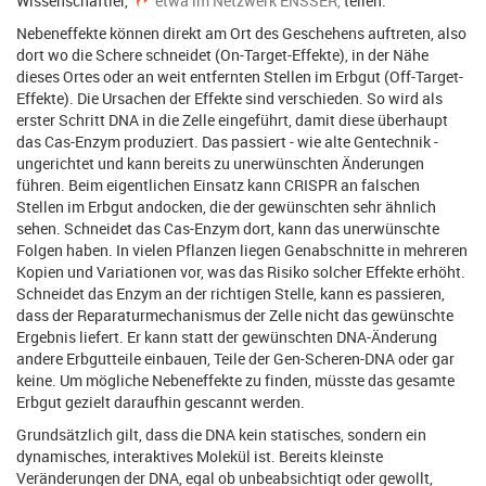
Wissenschaftler,
etwa im Netzwerk ENSSER,
teilen.
Nebeneffekte können direkt am Ort des Geschehens auftreten, also
dort wo die Schere schneidet (On-Target-Effekte), in der Nähe
dieses Ortes oder an weit entfernten Stellen im Erbgut (Off-Target-
Effekte). Die Ursachen der Effekte sind verschieden. So wird als
erster Schritt DNA in die Zelle eingeführt, damit diese überhaupt
das Cas-Enzym produziert. Das passiert - wie alte Gentechnik -
ungerichtet und kann bereits zu unerwünschten Änderungen
führen. Beim eigentlichen Einsatz kann CRISPR an falschen
Stellen im Erbgut andocken, die der gewünschten sehr ähnlich
sehen. Schneidet das Cas-Enzym dort, kann das unerwünschte
Folgen haben. In vielen Pflanzen liegen Genabschnitte in mehreren
Kopien und Variationen vor, was das Risiko solcher Effekte erhöht.
Schneidet das Enzym an der richtigen Stelle, kann es passieren,
dass der Reparaturmechanismus der Zelle nicht das gewünschte
Ergebnis liefert. Er kann statt der gewünschten DNA-Änderung
andere Erbgutteile einbauen, Teile der Gen-Scheren-DNA oder gar
keine. Um mögliche Nebeneffekte zu finden, müsste das gesamte
Erbgut gezielt daraufhin gescannt werden.
Grundsätzlich gilt, dass die DNA kein statisches, sondern ein
dynamisches, interaktives Molekül ist. Bereits kleinste
Veränderungen der DNA, egal ob unbeabsichtigt oder gewollt,