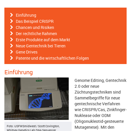
Einführung
Das Beispiel CRISPR
Chancen und Risiken
Der rechtliche Rahmen
Erste Produkte auf dem Markt
Neue Gentechnik bei Tieren
Gene Drives
Patente und die wirtschaftlichen Folgen
Einführung
Genome Editing, Gentechnik
2.0 oder neue
Züchtungstechniken sind
Sammelbegriffe für neue
gentechnische Verfahren
wie CRISPR/Cas, Zinkfinger-
Nuklease oder ODM
(Oligonukleotid-gesteuerte
Foto: USFWSmidwest / Scott Covington,
Mutagenese). Mit den
Whitney Genetics Lab DNA Sequencer,