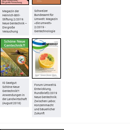
Schweizer
Magazin der
Bundesamt für
Heinrich-Böll-
Umwelt: Magazin
Stiftung 2/2019:
«die umwelt»
Neue Gentechnik –
2/2019 -
Die große
Gentechnologie
Versuchung
IG Saatgut:
Forum Umwelt &
Schöne Neue
Entwicklung,
Gentechnik?!
Rundbrief2/2019
Anwendungen in
Neue Gentechnik:
der Landwirtschaft
Zwischen Labor,
(August 2018)
Konzernmacht
und bäuerlicher
Zukunft