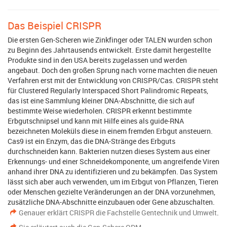
Das Beispiel CRISPR
Die ersten Gen-Scheren wie Zinkfinger oder TALEN wurden schon
zu Beginn des Jahrtausends entwickelt. Erste damit hergestellte
Produkte sind in den USA bereits zugelassen und werden
angebaut. Doch den großen Sprung nach vorne machten die neuen
Verfahren erst mit der Entwicklung von CRISPR/Cas. CRISPR steht
für Clustered Regularly Interspaced Short Palindromic Repeats,
das ist eine Sammlung kleiner DNA-Abschnitte, die sich auf
bestimmte Weise wiederholen. CRISPR erkennt bestimmte
Erbgutschnipsel und kann mit Hilfe eines als guide-RNA
bezeichneten Moleküls diese in einem fremden Erbgut ansteuern.
Cas9 ist ein Enzym, das die DNA-Stränge des Erbguts
durchschneiden kann. Bakterien nutzen dieses System aus einer
Erkennungs- und einer Schneidekomponente, um angreifende Viren
anhand ihrer DNA zu identifizieren und zu bekämpfen. Das System
lässt sich aber auch verwenden, um im Erbgut von Pflanzen, Tieren
oder Menschen gezielte Veränderungen an der DNA vorzunehmen,
zusätzliche DNA-Abschnitte einzubauen oder Gene abzuschalten.
Genauer erklärt CRISPR die Fachstelle Gentechnik und Umwelt
.