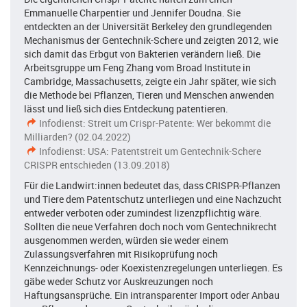
Emmanuelle Charpentier und Jennifer Doudna. Sie
entdeckten an der Universität Berkeley den grundlegenden
Mechanismus der Gentechnik-Schere und zeigten 2012, wie
sich damit das Erbgut von Bakterien verändern ließ. Die
Arbeitsgruppe um Feng Zhang vom Broad Institute in
Cambridge, Massachusetts, zeigte ein Jahr später, wie sich
die Methode bei Pflanzen, Tieren und Menschen anwenden
lässt und ließ sich dies Entdeckung patentieren.
Infodienst: Streit um Crispr-Patente: Wer bekommt die
Milliarden? (02.04.2022)
Infodienst: USA: Patentstreit um Gentechnik-Schere
CRISPR entschieden (13.09.2018)
Für die Landwirt:innen bedeutet das, dass CRISPR-Pflanzen
und Tiere dem Patentschutz unterliegen und eine Nachzucht
entweder verboten oder zumindest lizenzpflichtig wäre.
Sollten die neue Verfahren doch noch vom Gentechnikrecht
ausgenommen werden, würden sie weder einem
Zulassungsverfahren mit Risikoprüfung noch
Kennzeichnungs- oder Koexistenzregelungen unterliegen. Es
gäbe weder Schutz vor Auskreuzungen noch
Haftungsansprüche. Ein intransparenter Import oder Anbau