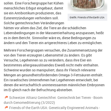
sollen. Eine Forschergruppe hat Kühen
menschliches Erbgut eingebaut, damit
sie ein Antibiotikum produzieren, das
Grafik: Friends of the Earth USA
Euterentzündungen verhindern soll.
Solche gentechnischen Veränderungen
hätten vor allem das Ziel, die Tiere an die schädlichen
Lebensbedingungen in der Massentierhaltung anzupassen, heißt
es in dem Bericht. Sinnvoller wäre es, diese Bedingungen zu
ändern und den Tieren ein artgerechteres Leben zu ermöglichen.
Mehrere Forschergruppen versuchen, die Zusammensetzung der
von den Tieren erzeugten Lebensmittel zu ändern. Es gibt
Versuche, Legehennen so zu verändern, dass ihre Eier ein
bestimmtes allergieauslösendes Eiweiß nicht mehr enthalten.
Schweine wurden so manipuliert, dass ihr Fleisch relevante
Mengen an gesundheitsfördernden Omega-3-Fettsäuren enthält.
Ein israelisches Unternehmen hat Legehennen entwickelt, bei
denen die wirtschaftlich uninteressanten männlichen Embryonen
im Ei gleich nach der Befruchtung absterben.
Schweizer Allianz Gentechfrei: Gentechnik bei Tieren - Boom
durch Genomeditierung (3/2022)
Friends of the Earth USA: Genetically Engineered Animals -