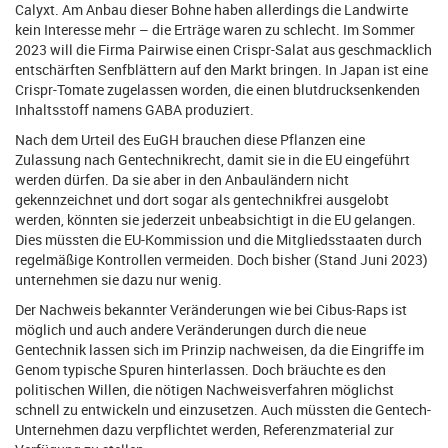
Calyxt. Am Anbau dieser Bohne haben allerdings die Landwirte
kein Interesse mehr – die Erträge waren zu schlecht. Im Sommer
2023 will die Firma Pairwise einen Crispr-Salat aus geschmacklich
entschärften Senfblättern auf den Markt bringen. In Japan ist eine
Crispr-Tomate zugelassen worden, die einen blutdrucksenkenden
Inhaltsstoff namens GABA produziert.
Nach dem Urteil des EuGH brauchen diese Pflanzen eine
Zulassung nach Gentechnikrecht, damit sie in die EU eingeführt
werden dürfen. Da sie aber in den Anbauländern nicht
gekennzeichnet und dort sogar als gentechnikfrei ausgelobt
werden, könnten sie jederzeit unbeabsichtigt in die EU gelangen.
Dies müssten die EU-Kommission und die Mitgliedsstaaten durch
regelmäßige Kontrollen vermeiden. Doch bisher (Stand Juni 2023)
unternehmen sie dazu nur wenig.
Der Nachweis bekannter Veränderungen wie bei Cibus-Raps ist
möglich und auch andere Veränderungen durch die neue
Gentechnik lassen sich im Prinzip nachweisen, da die Eingriffe im
Genom typische Spuren hinterlassen. Doch bräuchte es den
politischen Willen, die nötigen Nachweisverfahren möglichst
schnell zu entwickeln und einzusetzen. Auch müssten die Gentech-
Unternehmen dazu verpflichtet werden, Referenzmaterial zur