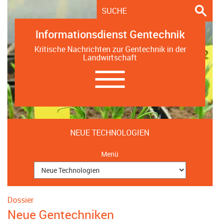
Informationsdienst Gentechnik
Kritische Nachrichten zur Gentechnik in der
Landwirtschaft
Navigation
ein-/ausblenden
NEUE TECHNOLOGIEN
Menü
Dossier
Neue Gentechniken