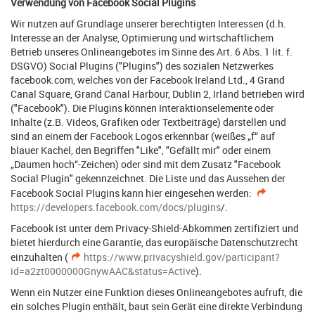
Verwendung von Facebook Social Plugins
Wir nutzen auf Grundlage unserer berechtigten Interessen (d.h.
Interesse an der Analyse, Optimierung und wirtschaftlichem
Betrieb unseres Onlineangebotes im Sinne des Art. 6 Abs. 1 lit. f.
DSGVO) Social Plugins ("Plugins") des sozialen Netzwerkes
facebook.com, welches von der Facebook Ireland Ltd., 4 Grand
Canal Square, Grand Canal Harbour, Dublin 2, Irland betrieben wird
("Facebook"). Die Plugins können Interaktionselemente oder
Inhalte (z.B. Videos, Grafiken oder Textbeiträge) darstellen und
sind an einem der Facebook Logos erkennbar (weißes „f“ auf
blauer Kachel, den Begriffen "Like", "Gefällt mir" oder einem
„Daumen hoch“-Zeichen) oder sind mit dem Zusatz "Facebook
Social Plugin" gekennzeichnet. Die Liste und das Aussehen der
Facebook Social Plugins kann hier eingesehen werden:
https://developers.facebook.com/docs/plugins
/.
Facebook ist unter dem Privacy-Shield-Abkommen zertifiziert und
bietet hierdurch eine Garantie, das europäische Datenschutzrecht
einzuhalten (
https://www.privacyshield.gov/participant?
id=a2zt0000000GnywAAC&status=Active
).
Wenn ein Nutzer eine Funktion dieses Onlineangebotes aufruft, die
ein solches Plugin enthält, baut sein Gerät eine direkte Verbindung