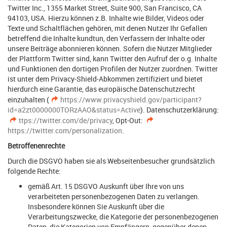
Twitter Inc., 1355 Market Street, Suite 900, San Francisco, CA
94103, USA. Hierzu können z.B. Inhalte wie Bilder, Videos oder
Texte und Schaltflächen gehören, mit denen Nutzer Ihr Gefallen
betreffend die Inhalte kundtun, den Verfassern der Inhalte oder
unsere Beiträge abonnieren können. Sofern die Nutzer Mitglieder
der Plattform Twitter sind, kann Twitter den Aufruf der o.g. Inhalte
und Funktionen den dortigen Profilen der Nutzer zuordnen. Twitter
ist unter dem Privacy-Shield-Abkommen zertifiziert und bietet
hierdurch eine Garantie, das europäische Datenschutzrecht
einzuhalten (
https://www.privacyshield.gov/participant?
id=a2zt0000000TORzAAO&status=Active
). Datenschutzerklärung:
ttps://twitter.com/de/privacy
, Opt-Out:
https://twitter.com/personalization
.
Betroffenenrechte
Durch die DSGVO haben sie als Webseitenbesucher grundsätzlich
folgende Rechte:
gemäß Art. 15 DSGVO Auskunft über Ihre von uns
verarbeiteten personenbezogenen Daten zu verlangen.
Insbesondere können Sie Auskunft über die
Verarbeitungszwecke, die Kategorie der personenbezogenen
Daten, die Kategorien von Empfängern, gegenüber denen