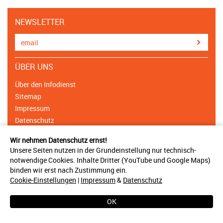
NEWSLETTER
ÜBER UNS
Über den Infodienst
Sitemap
Impressum
Datenschutz
Cookie Einstellungen
Wir nehmen Datenschutz ernst!
Unsere Seiten nutzen in der Grundeinstellung nur technisch-
NETZWERK
notwendige Cookies. Inhalte Dritter (YouTube und Google Maps)
binden wir erst nach Zustimmung ein.
Träger & Unterstützer
Cookie-Einstellungen
|
Impressum
&
Datenschutz
Ansprechpartner
Bündnisse
OK