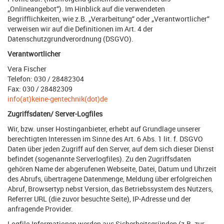
„Onlineangebot“). Im Hinblick auf die verwendeten
Begrifflichkeiten, wie z.B. „Verarbeitung“ oder „Verantwortlicher“
verweisen wir auf die Definitionen im Art. 4 der
Datenschutzgrundverordnung (DSGVO).
Verantwortlicher
Vera Fischer
Telefon: 030 / 28482304
Fax: 030 / 28482309
info(at)keine-gentechnik(dot)de
Zugriffsdaten/ Server-Logfiles
Wir, bzw. unser Hostinganbieter, erhebt auf Grundlage unserer
berechtigten Interessen im Sinne des Art. 6 Abs. 1 lit. f. DSGVO
Daten über jeden Zugriff auf den Server, auf dem sich dieser Dienst
befindet (sogenannte Serverlogfiles). Zu den Zugriffsdaten
gehören Name der abgerufenen Webseite, Datei, Datum und Uhrzeit
des Abrufs, übertragene Datenmenge, Meldung über erfolgreichen
Abruf, Browsertyp nebst Version, das Betriebssystem des Nutzers,
Referrer URL (die zuvor besuchte Seite), IP-Adresse und der
anfragende Provider.
Logfile-Informationen werden aus Sicherheitsgründen (z.B. zur