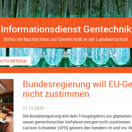
Informationsdienst Gentechnik
Kritische Nachrichten zur Gentechnik in der Landwirtschaft
AKTIV WERDEN
Bundesregierung will EU-G
nicht zustimmen
17.12.2025
Die Bundesregierung will dem Trilogergebnis zur geplante
neuen gentechnischen Verfahren morgen nicht zustimmen.
Carsten Schneider (SPD) gestern den Sendern rtl und ntv. Re