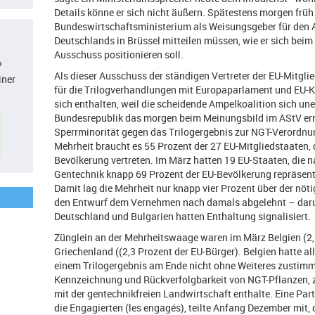
Details könne er sich nicht äußern. Spätestens morgen früh
Bundeswirtschaftsministerium als Weisungsgeber für den A
Deutschlands in Brüssel mitteilen müssen, wie er sich bei
Ausschuss positionieren soll.
?
Als dieser Ausschuss der ständigen Vertreter der EU-Mitgl
iner
für die Trilogverhandlungen mit Europaparlament und EU-K
sich enthalten, weil die scheidende Ampelkoalition sich un
Bundesrepublik das morgen beim Meinungsbild im AStV erne
Sperrminorität gegen das Trilogergebnis zur NGT-Verordnung
Mehrheit braucht es 55 Prozent der 27 EU-Mitgliedstaaten,
Bevölkerung vertreten. Im März hatten 19 EU-Staaten, die 
Gentechnik knapp 69 Prozent der EU-Bevölkerung repräsen
Damit lag die Mehrheit nur knapp vier Prozent über der nö
den Entwurf dem Vernehmen nach damals abgelehnt – daru
Deutschland und Bulgarien hatten Enthaltung signalisiert.
Zünglein an der Mehrheitswaage waren im März Belgien (2,
Griechenland ((2,3 Prozent der EU-Bürger). Belgien hatte alle
einem Trilogergebnis am Ende nicht ohne Weiteres zustimm
Kennzeichnung und Rückverfolgbarkeit von NGT-Pflanzen, z
mit der gentechnikfreien Landwirtschaft enthalte. Eine Part
die Engagierten (les engagés), teilte Anfang Dezember mit, 