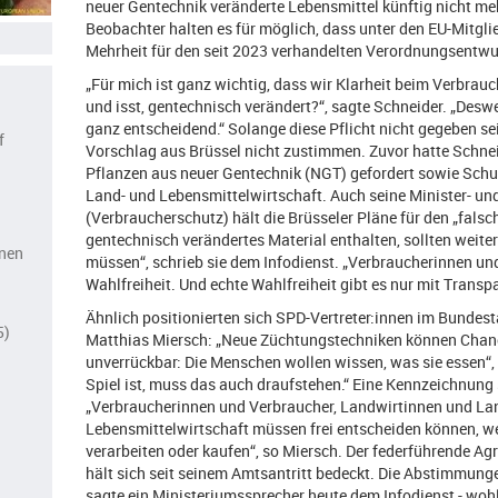
neuer Gentechnik veränderte Lebensmittel künftig nicht me
Beobachter halten es für möglich, dass unter den EU-Mitgli
Mehrheit für den seit 2023 verhandelten Verordnungsentw
„Für mich ist ganz wichtig, dass wir Klarheit beim Verbrauch
und isst, gentechnisch verändert?“, sagte Schneider. „Desw
ganz entscheidend.“ Solange diese Pflicht nicht gegeben s
f
Vorschlag aus Brüssel nicht zustimmen. Zuvor hatte Schne
Pflanzen aus neuer Gentechnik (NGT) gefordert sowie Sch
Land- und Lebensmittelwirtschaft. Auch seine Minister- und
(Verbraucherschutz) hält die Brüsseler Pläne für den „falsc
gentechnisch verändertes Material enthalten, sollten weite
änen
müssen“, schrieb sie dem Infodienst. „Verbraucherinnen u
Wahlfreiheit. Und echte Wahlfreiheit gibt es nur mit Transp
Ähnlich positionierten sich SPD-Vertreter:innen im Bundest
5)
Matthias Miersch: „Neue Züchtungstechniken können Chance
unverrückbar: Die Menschen wollen wissen, was sie essen“, 
Spiel ist, muss das auch draufstehen.“ Eine Kennzeichnung s
„Verbraucherinnen und Verbraucher, Landwirtinnen und La
Lebensmittelwirtschaft müssen frei entscheiden können, we
verarbeiten oder kaufen“, so Miersch. Der federführende Ag
hält sich seit seinem Amtsantritt bedeckt. Die Abstimmunge
sagte ein Ministeriumssprecher heute dem Infodienst - woh