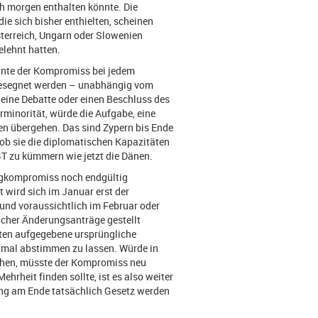
ich morgen enthalten könnte. Die
e sich bisher enthielten, scheinen
sterreich, Ungarn oder Slowenien
elehnt hatten.
önnte der Kompromiss bei jedem
bgesegnet werden – unabhängig vom
 eine Debatte oder einen Beschluss des
rminorität, würde die Aufgabe, eine
ten übergehen. Das sind Zypern bis Ende
, ob sie die diplomatischen Kapazitäten
GT zu kümmern wie jetzt die Dänen.
logkompromiss noch endgültig
 wird sich im Januar erst der
und voraussichtlich im Februar oder
cher Änderungsanträge gestellt
hten aufgegebene ursprüngliche
nmal abstimmen zu lassen. Würde in
ehen, müsste der Kompromiss neu
rheit finden sollte, ist es also weiter
gung am Ende tatsächlich Gesetz werden