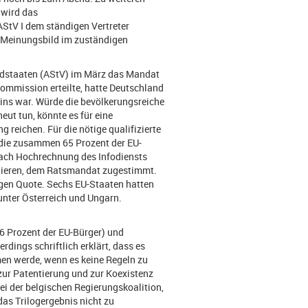
 wird das
StV I dem ständigen Vertreter
m Meinungsbild im zuständigen
iedstaaten (AStV) im März das Mandat
ommission erteilte, hatte Deutschland
eins war. Würde die bevölkerungsreiche
ut tun, könnte es für eine
 reichen. Für die nötige qualifizierte
 die zusammen 65 Prozent der EU-
nach Hochrechnung des Infodiensts
tieren, dem Ratsmandat zugestimmt.
tigen Quote. Sechs EU-Staaten hatten
nter Österreich und Ungarn.
6 Prozent der EU-Bürger) und
rdings schriftlich erklärt, dass es
en werde, wenn es keine Regeln zu
ur Patentierung und zur Koexistenz
ei der belgischen Regierungskoalition,
das Trilogergebnis nicht zu