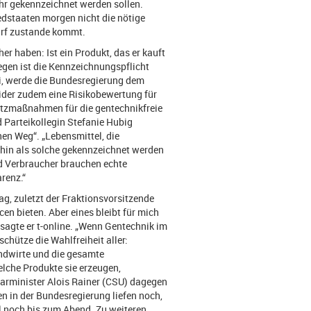
hr gekennzeichnet werden sollen.
edstaaten morgen nicht die nötige
urf zustande kommt.
er haben: Ist ein Produkt, das er kauft
egen ist die Kennzeichnungspflicht
ei, werde die Bundesregierung dem
ider zudem eine Risikobewertung für
utzmaßnahmen für die gentechnikfreie
 Parteikollegin Stefanie Hubig
hen Weg“. „Lebensmittel, die
rhin als solche gekennzeichnet werden
nd Verbraucher brauchen echte
arenz.“
ag, zuletzt der Fraktionsvorsitzende
n bieten. Aber eines bleibt für mich
sagte er t-online. „Wenn Gentechnik im
chütze die Wahlfreiheit aller:
ndwirte und die gesamte
lche Produkte sie erzeugen,
rarminister Alois Rainer (CSU) dagegen
n in der Bundesregierung liefen noch,
l noch bis zum Abend. Zu weiteren