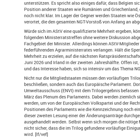
unterstützen. Es spricht also einiges dafür, dass Belgien s
Position anderer Staaten wie Rumänien und Griechenland, di
noch nicht klar. Im Lager der Gegner werden Staaten wie Ö
verortet, die den gesamten NGT-Vorstoß von Anfang an abg
Würde sich im AStV eine qualifizierte Mehrheit ergeben, k
folgenden Ministerratstreffen ohne weitere Diskussion a
Fachgebiet der Minister. Allerdings können AStV-Mitglieder
federführenden Agrarministerrates verlangen. Hält die Sper
Mehrheit zu erzielen, auf die nächsten Ratspräsidentschaf
Juni 2026 und Irland in der zweiten Jahreshälfte. Offen ist
und das Interesse haben, sich so intensiv um das Thema N
Nicht nur die Mitgliedstaaten müssen den vorläufigen Tri
beschließen, sondern auch das Europäische Parlament. Dort
Umweltausschuss (ENVI) mit dem Trilogergebnis befassen 
März das Plenum des Parlaments. Dabei werden ziemlich si
werden, um von der Europäischen Volkspartei und der Rec
Positionen des Parlaments wie die Kennzeichnung noch ei
dieser zweiten Lesung einer der Änderungsanträge durchg
ausgehandelt werden. Selbst wenn sich morgen die nötige Meh
nicht sicher, dass die im Trilog gefundene vorläufige Eini
wird. [lf/vef]