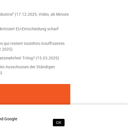
ndustrie" (17.12.2025, Video, ab Minute
kritisiert EU-Entscheidung scharf
 qui restent toutefois insuffisantes
2.2025)
Ratsmehrheit Trilog? (15.03.2025)
des Ausschusses der Ständigen
5)
und Google
OK