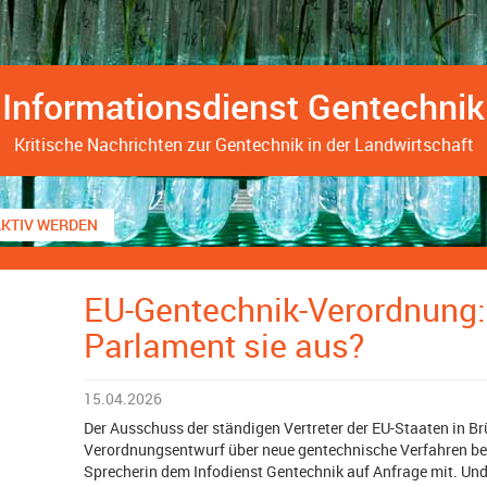
Informationsdienst Gentechnik
Kritische Nachrichten zur Gentechnik in der Landwirtschaft
AKTIV WERDEN
EU-Gentechnik-Verordnung:
Parlament sie aus?
15.04.2026
Der Ausschuss der ständigen Vertreter der EU-Staaten in Br
Verordnungsentwurf über neue gentechnische Verfahren bei P
Sprecherin dem Infodienst Gentechnik auf Anfrage mit. Und 