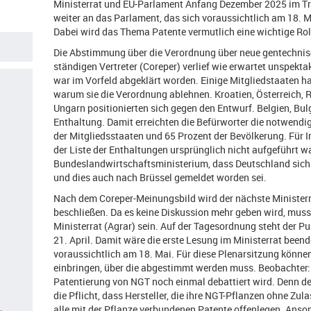
Ministerrat und EU-Parlament Anfang Dezember 2025 im Tril
weiter an das Parlament, das sich voraussichtlich am 18. 
Dabei wird das Thema Patente vermutlich eine wichtige Roll
Die Abstimmung über die Verordnung über neue gentechnis
ständigen Vertreter (Coreper) verlief wie erwartet unspekta
war im Vorfeld abgeklärt worden. Einige Mitgliedstaaten h
warum sie die Verordnung ablehnen. Kroatien, Österreich,
Ungarn positionierten sich gegen den Entwurf. Belgien, Bul
Enthaltung. Damit erreichten die Befürworter die notwendig
der Mitgliedsstaaten und 65 Prozent der Bevölkerung. Für I
der Liste der Enthaltungen ursprünglich nicht aufgeführt w
Bundeslandwirtschaftsministerium, dass Deutschland sich
und dies auch nach Brüssel gemeldet worden sei.
Nach dem Coreper-Meinungsbild wird der nächste Minister
beschließen. Da es keine Diskussion mehr geben wird, muss 
Ministerrat (Agrar) sein. Auf der Tagesordnung steht der P
21. April. Damit wäre die erste Lesung im Ministerrat bee
voraussichtlich am 18. Mai. Für diese Plenarsitzung könn
einbringen, über die abgestimmt werden muss. Beobachter:
Patentierung von NGT noch einmal debattiert wird. Denn d
die Pflicht, dass Hersteller, die ihre NGT-Pflanzen ohne Zu
alle mit der Pflanze verbundenen Patente offenlegen. Ansons