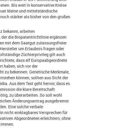
nen. Bis weit in konservative Kreise
auer kleine und mittelständische
och stärker als bisher von den großen
z bekannt, arbeiten
der die Biopatentrichtlinie ergänzen
men mit dem Saatgut zulassungsfreier
Hersteller um Erlaubnis fragen oder
lständige Züchterprivileg gilt auch
erichtete, dass elf Europaabgeordnete
t haben, sich vor der
cht zu bekennen. Genetische Merkmale,
ntstehen können, sollten aus Sicht der
Media. Aus dem Text geht hervor, dass es
ission die klare Bereitschaft
nötig, zu überarbeiten. So soll wohl
greichen Änderungsantrag ausgebremst
en. Eine solche verbale
in nicht einklagbares Versprechen für
vativen Abgeordneten erleichtern, ohne
stimmen.