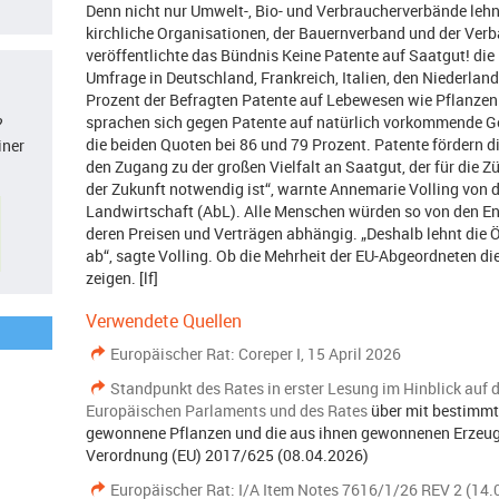
Denn nicht nur Umwelt-, Bio- und Verbraucherverbände leh
kirchliche Organisationen, der Bauernverband und der Verb
veröffentlichte das Bündnis Keine Patente auf Saatgut! die
Umfrage in Deutschland, Frankreich, Italien, den Niederlan
Prozent der Befragten Patente auf Lebewesen wie Pflanzen 
sprachen sich gegen Patente auf natürlich vorkommende Ge
?
die beiden Quoten bei 86 und 79 Prozent. Patente fördern 
iner
den Zugang zu der großen Vielfalt an Saatgut, der für die
der Zukunft notwendig ist“, warnte Annemarie Volling von 
Landwirtschaft (AbL). Alle Menschen würden so von den E
deren Preisen und Verträgen abhängig. „Deshalb lehnt die Ö
ab“, sagte Volling. Ob die Mehrheit der EU-Abgeordneten die
zeigen. [lf]
Verwendete Quellen
Europäischer Rat: Coreper I, 15 April 2026
Standpunkt des Rates in erster Lesung im Hinblick auf 
Europäischen Parlaments und des Rates
über mit bestimm
gewonnene Pflanzen und die aus ihnen gewonnenen Erzeug
Verordnung (EU) 2017/625 (08.04.2026)
Europäischer Rat: I/A Item Notes 7616/1/26 REV 2 (14.