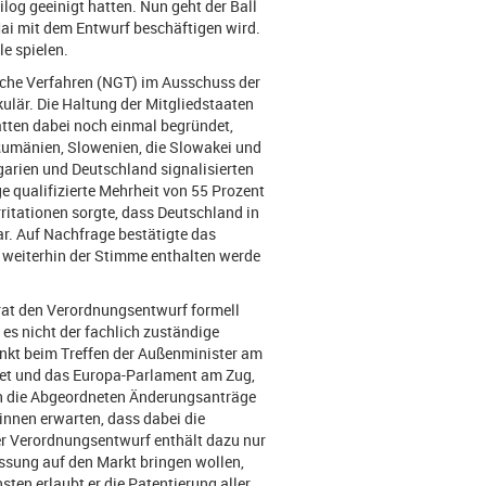
og geeinigt hatten. Nun geht der Ball
Mai mit dem Entwurf beschäftigen wird.
e spielen.
che Verfahren (NGT) im Ausschuss der
kulär. Die Haltung der Mitgliedstaaten
atten dabei noch einmal begründet,
 Rumänien, Slowenien, die Slowakei und
garien und Deutschland signalisierten
e qualifizierte Mehrheit von 55 Prozent
rritationen sorgte, dass Deutschland in
ar. Auf Nachfrage bestätigte das
 weiterhin der Stimme enthalten werde
rat den Verordnungsentwurf formell
es nicht der fachlich zuständige
unkt beim Treffen der Außenminister am
ndet und das Europa-Parlament am Zug,
en die Abgeordneten Änderungsanträge
innen erwarten, dass dabei die
er Verordnungsentwurf enthält dazu nur
lassung auf den Markt bringen wollen,
ten erlaubt er die Patentierung aller