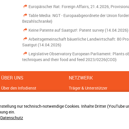
Europäischer Rat: Foreign Affairs, 21.4.2026, Provisiona
Table Media: NGT - Europaabgeordnete der Union forder
Bezahlschranke)
Keine Patente auf Saatgut!: Patent survey (14.04.2026)
Arbeitsgemeinschaft bäuerliche Landwirtschaft: 80 Pr
Saatgut (14.04.2026)
Legislative Observatory European Parliament: Plants o
techniques and their food and feed 2023/0226(COD)
ÜBER UNS
NETZWERK
Über den Infodienst
Träger & Unterstützer
Sitemap
Ansprechpartner
Impressum
Bündnisse
nstellung nur technisch-notwendige Cookies. Inhalte Dritter (YouTube 
Datenschutz
ung ein.
Cookie Einstellungen
&
Datenschutz