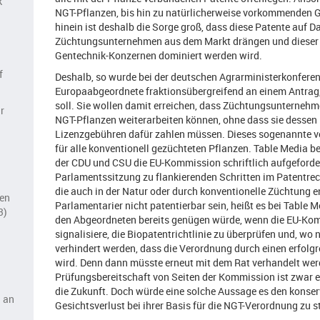
k
NGT-Pflanzen, bis hin zu natürlicherweise vorkommenden Ge
hinein ist deshalb die Sorge groß, dass diese Patente auf D
n
Züchtungsunternehmen aus dem Markt drängen und dieser n
Gentechnik-Konzernen dominiert werden wird.
f
Deshalb, so wurde bei der deutschen Agrarministerkonferen
Europaabgeordnete fraktionsübergreifend an einem Antrag, 
soll. Sie wollen damit erreichen, dass Züchtungsunterneh
r
NGT-Pflanzen weiterarbeiten können, ohne dass sie dessen 
Lizenzgebühren dafür zahlen müssen. Dieses sogenannte vol
für alle konventionell gezüchteten Pflanzen. Table Media b
der CDU und CSU die EU-Kommission schriftlich aufgeforder
Parlamentssitzung zu flankierenden Schritten im Patentre
die auch in der Natur oder durch konventionelle Züchtung e
ren
Parlamentarier nicht patentierbar sein, heißt es bei Table 
3)
den Abgeordneten bereits genügen würde, wenn die EU-Komm
signalisiere, die Biopatentrichtlinie zu überprüfen und, wo 
verhindert werden, dass die Verordnung durch einen erfol
wird. Denn dann müsste erneut mit dem Rat verhandelt werd
Prüfungsbereitschaft von Seiten der Kommission ist zwar e
die Zukunft. Doch würde eine solche Aussage es den konser
n an
Gesichtsverlust bei ihrer Basis für die NGT-Verordnung zu 