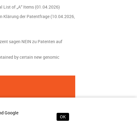
l List of „A“ Items (01.04.2026)
n Klärung der Patentfrage (10.04.2026,
ozent sagen NEIN zu Patenten auf
btained by certain new genomic
und Google
OK