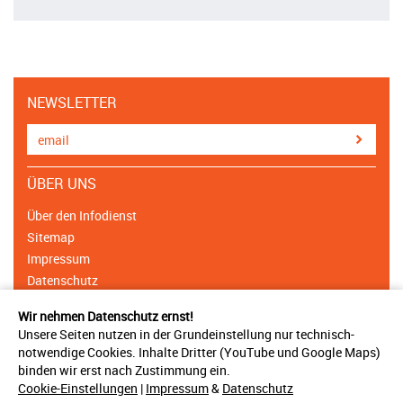
NEWSLETTER
ÜBER UNS
Über den Infodienst
Sitemap
Impressum
Datenschutz
Cookie Einstellungen
Wir nehmen Datenschutz ernst!
Unsere Seiten nutzen in der Grundeinstellung nur technisch-
NETZWERK
notwendige Cookies. Inhalte Dritter (YouTube und Google Maps)
binden wir erst nach Zustimmung ein.
Träger & Unterstützer
Cookie-Einstellungen
|
Impressum
&
Datenschutz
Ansprechpartner