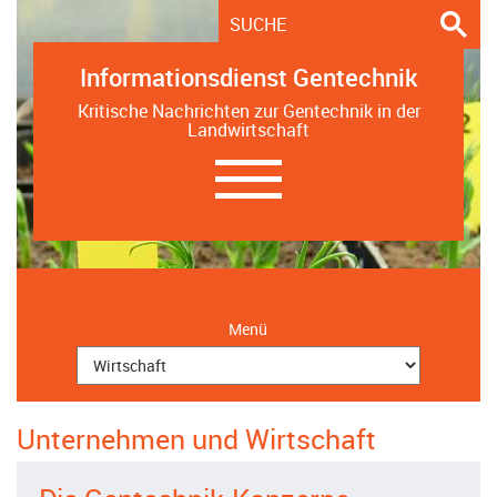
Informationsdienst Gentechnik
Kritische Nachrichten zur Gentechnik in der
Landwirtschaft
Navigation
ein-/ausblenden
Menü
Unternehmen und Wirtschaft