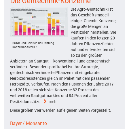
Die Gentechnik-Konzerne
Die Agro-Gentechnik ist
das Geschäftsmodell
einiger Chemie-Konzerne,
die große Mengen an
Pestiziden herstellen. Sie
kauften in den letzten 20
BUND und Heinrich Böll Stiftung,
Jahren Pflanzenzüchter
Konzernatlas 2017
auf und entwickelten sich
so zu den größten
Anbietern an Saatgut – konventionell und gentechnisch
verändert. Besonders profitabel ist ihre Strategie,
gentechnisch veränderte Pflanzen mit eingebauten
Herbizidresistenzen gleich im Paket mit dem passenden
Herbizid zu verkaufen. Nach den Fusionen der Jahre 2017
und 2018 teilen sich vier Konzerne 62 Prozent des
weltweiten Saatgutmarktes und 84 Prozent aller
Pestizidumsätze.
mehr...
Diese großen Vier werden auf eigenen Seiten vorgestellt.
Bayer / Monsanto