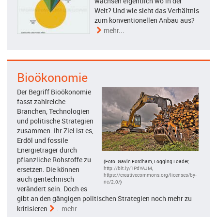
wachsen eigentlich wo in der
Welt? Und wie sieht das Verhältnis
zum konventionellen Anbau aus?
mehr...
Bioökonomie
Der Begriff Bioökonomie
fasst zahlreiche
Branchen, Technologien
und politische Strategien
zusammen. Ihr Ziel ist es,
Erdöl und fossile
Energieträger durch
pflanzliche Rohstoffe zu
(Foto: Gavin Fordham, Logging Loader,
http://bit.ly/1PdYAJM
,
ersetzen. Die können
https://creativecommons.org/licenses/by-
auch gentechnisch
nc/2.0/
)
verändert sein. Doch es
gibt an den gängigen politischen Strategien noch mehr zu
kritisieren
. mehr