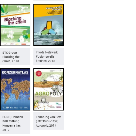
Inkota Netzwerk
ETC Group
Fusionswelle
Blocking the
brechen, 2018
Chain, 2018
BUND, Heinrich
Erklärung von Bern
Böll Stiftung
(jetzt Public Eye)
Konzernatlas
Agropoly, 2014
2017