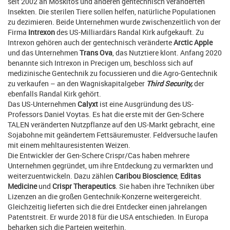
seit 2002 an Moskitos und anderen gentechnisch veränderten
Insekten. Die sterilen Tiere sollen helfen, natürliche Populationen
zu dezimieren. Beide Unternehmen wurde zwischenzeitlich von der
Firma
Intrexon
des US-Milliardärs Randal Kirk aufgekauft. Zu
Intrexon gehören auch der gentechnisch veränderte
Arctic Apple
und das Unternehmen
Trans Ova
, das Nutztiere klont. Anfang 2020
benannte sich Intrexon in Precigen um, beschloss sich auf
medizinische Gentechnik zu focussieren und die Agro-Gentechnik
zu verkaufen – an den Wagniskapitalgeber
Third Security,
der
ebenfalls Randal Kirk gehört.
Das US-Unternehmen
Calyxt
ist eine Ausgründung des US-
Professors Daniel Voytas. Es hat die erste mit der Gen-Schere
TALEN veränderten Nutzpflanze auf den US-Markt gebracht, eine
Sojabohne mit geändertem Fettsäuremuster. Feldversuche laufen
mit einem mehltauresistenten Weizen.
Die Entwickler der Gen-Schere Crispr/Cas haben mehrere
Unternehmen gegründet, um ihre Entdeckung zu vermarkten und
weiterzuentwickeln. Dazu zählen
Caribou Bioscience
,
Editas
Medicine
und
Crispr Therapeutics
. Sie haben ihre Techniken über
Lizenzen an die großen Gentechnik-Konzerne weitergereicht.
Gleichzeitig lieferten sich die drei Entdecker einen jahrelangen
Patentstreit. Er wurde 2018 für die USA entschieden. In Europa
beharken sich die Parteien weiterhin.