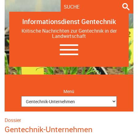
Informationsdienst Gentechnik
Kritische Nachrichten zur Gentechnik in der
Landwirtschaft
Navigation
ein-/ausblenden
Menü
Dossier
Gentechnik-Unternehmen