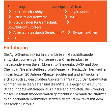
Einführung auf eigenen Seiten
Die Gentech-Lobby
Bayer/Monsanto
Jenseits der Konzerne
BASF
Steuergelder für Gentechnik
Dow/DuPont=Corteva
Arbeitsplätze durch Gentechnik?
Syngenta/Chem
China
Einführung
Die Agro-Gentechnik ist in erster Linie ein Geschäftsmodell,
entwickelt von einigen Konzernen der Chemieindustrie,
insbesondere von Bayer, Monsanto, Syngenta, BASF und Dow
Chemical. Sie alle stellten große Mengen an Pestiziden her, kauften
in den letzten 20 Jahren Pflanzenzüchter auf und entwickelten
sich so auch zu den größten Anbietern an Saatgut. Den Landwirten
konnten sie so die Saaten und die Mittel, sie gegen Unkraut und
Schädlinge zu verteidigen, aus einer Hand anbieten. Die Krönung
dieses Geschäftsmodells waren gentechnisch veränderte Pflanzen
mit eingebauten Herbizidresistenzen, verkauft im Paket mit dem
passenden Herbizid.