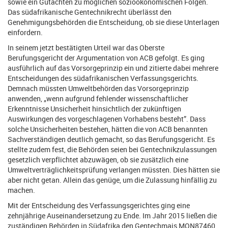
sowie ein Gutachten zu möglichen sozioökonomischen Folgen.
Das südafrikanische Gentechnikrecht überlässt den
Genehmigungsbehörden die Entscheidung, ob sie diese Unterlagen
einfordern.
In seinem jetzt bestätigten Urteil war das Oberste
Berufungsgericht der Argumentation von ACB gefolgt. Es ging
ausführlich auf das Vorsorgeprinzip ein und zitierte dabei mehrere
Entscheidungen des südafrikanischen Verfassungsgerichts.
Demnach müssten Umweltbehörden das Vorsorgeprinzip
anwenden, „wenn aufgrund fehlender wissenschaftlicher
Erkenntnisse Unsicherheit hinsichtlich der zukünftigen
Auswirkungen des vorgeschlagenen Vorhabens besteht”. Dass
solche Unsicherheiten bestehen, hätten die von ACB benannten
Sachverständigen deutlich gemacht, so das Berufungsgericht. Es
stellte zudem fest, die Behörden seien bei Gentechnikzulassungen
gesetzlich verpflichtet abzuwägen, ob sie zusätzlich eine
Umweltverträglichkeitsprüfung verlangen müssten. Dies hätten sie
aber nicht getan. Allein das genüge, um die Zulassung hinfällig zu
machen.
Mit der Entscheidung des Verfassungsgerichtes ging eine
zehnjährige Auseinandersetzung zu Ende. Im Jahr 2015 ließen die
zuständigen Behörden in Südafrika den Gentechmais MON87460