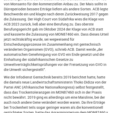
von Monsanto für den kommerziellen Anbau zu. Der Mais sollte in
Dürreperioden bessere Erträge liefern als andere Sorten. ACB legte
Beschwerde ein und klagte nach deren Zurückweisung 2017 gegen
die Zulassung. Der High Court von Südafrika wies die Klage von
ACB 2023 zurück, ließ aber eine Berufung zu. Das oberste
Berufungsgericht gab im Oktober 2024 der Klage von ACB statt
und kassierte die Zulassung von MON87460 ein. Dass dieses Urteil
jetzt rechtskräftig wurde, sei wegweisend für
Entscheidungsprozesse im Zusammenhang mit gentechnisch
veränderten Organismen (GVO), schrieb ACB. Damit werde „der
automatischen Genehmigung von GVO ein Ende gesetzt und die
Einhaltung der südafrikanischen Gesetze zu
Umweltverträglichkeitsprüfungen vor der Freisetzung von GVO in
die Umwelt sichergestellt“.
Wie der Infodienst Gentechnik bereits 2019 berichtet hatte, hatte
die damals neue Landwirtschaftsministerin Thoko Didiza von der
Partei ANC (Afrikanischer Nationalkongress) selbst festgestellt,
dass das Trockentoleranzgen im MON87460 sich in der Praxis
nicht bewährt. 2019 ging es allerdings um eine Maislinie, bei der
auch noch andere Gene verändert worden waren. Da ihre Erträge
bei Trockenheit teils sogar geringer waren als die konventionell
gezüchteter Sorten, hatte das Agrarministerium dem MON87460 x