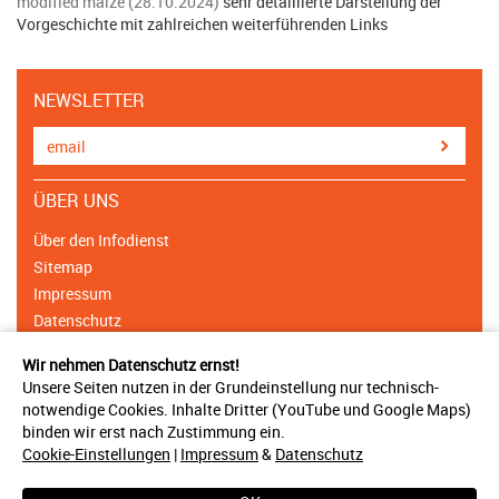
modified maize (28.10.2024)
sehr detaillierte Darstellung der
Vorgeschichte mit zahlreichen weiterführenden Links
NEWSLETTER
ÜBER UNS
Über den Infodienst
Sitemap
Impressum
Datenschutz
Cookie Einstellungen
Wir nehmen Datenschutz ernst!
Unsere Seiten nutzen in der Grundeinstellung nur technisch-
NETZWERK
notwendige Cookies. Inhalte Dritter (YouTube und Google Maps)
binden wir erst nach Zustimmung ein.
Träger & Unterstützer
Cookie-Einstellungen
|
Impressum
&
Datenschutz
Ansprechpartner
Bündnisse