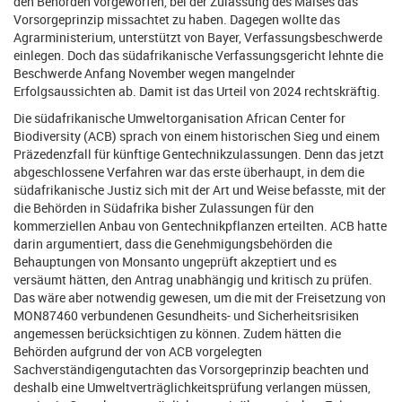
den Behörden vorgeworfen, bei der Zulassung des Maises das
Vorsorgeprinzip missachtet zu haben. Dagegen wollte das
Agrarministerium, unterstützt von Bayer, Verfassungsbeschwerde
einlegen. Doch das südafrikanische Verfassungsgericht lehnte die
Beschwerde Anfang November wegen mangelnder
Erfolgsaussichten ab. Damit ist das Urteil von 2024 rechtskräftig.
Die südafrikanische Umweltorganisation African Center for
Biodiversity (ACB) sprach von einem historischen Sieg und einem
Präzedenzfall für künftige Gentechnikzulassungen. Denn das jetzt
abgeschlossene Verfahren war das erste überhaupt, in dem die
südafrikanische Justiz sich mit der Art und Weise befasste, mit der
die Behörden in Südafrika bisher Zulassungen für den
kommerziellen Anbau von Gentechnikpflanzen erteilten. ACB hatte
darin argumentiert, dass die Genehmigungsbehörden die
Behauptungen von Monsanto ungeprüft akzeptiert und es
versäumt hätten, den Antrag unabhängig und kritisch zu prüfen.
Das wäre aber notwendig gewesen, um die mit der Freisetzung von
MON87460 verbundenen Gesundheits- und Sicherheitsrisiken
angemessen berücksichtigen zu können. Zudem hätten die
Behörden aufgrund der von ACB vorgelegten
Sachverständigengutachten das Vorsorgeprinzip beachten und
deshalb eine Umweltverträglichkeitsprüfung verlangen müssen,