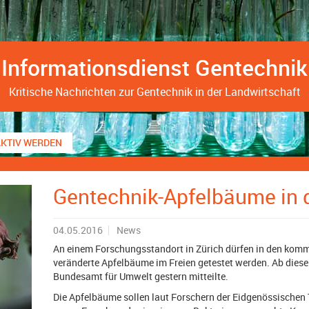
Informationsdienst Gentechnik
Kritische Nachrichten zur Gentechnik in der Landwirtschaft
AKTIV WERDEN
Gentechnik-Apfelbäume in 
04.05.2016
News
An einem Forschungsstandort in Zürich dürfen in den kom
veränderte Apfelbäume im Freien getestet werden. Ab diese
Bundesamt für Umwelt gestern mitteilte.
Die Apfelbäume sollen laut Forschern der Eidgenössischen