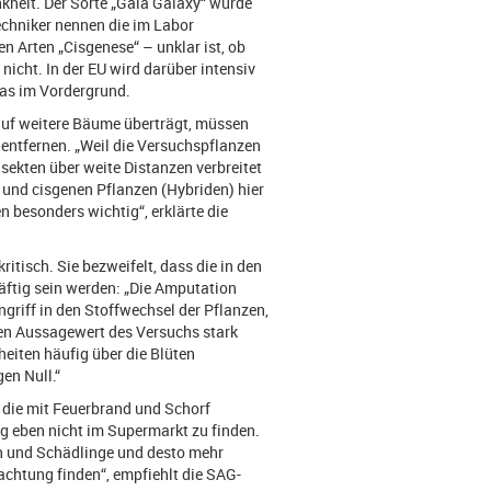
nkheit. Der Sorte „Gala Galaxy“ wurde
echniker nennen die im Labor
 Arten „Cisgenese“ – unklar ist, ob
nicht. In der EU wird darüber intensiv
Cas im Vordergrund.
auf weitere Bäume überträgt, müssen
entfernen. „Weil die Versuchspflanzen
sekten über weite Distanzen verbreitet
und cisgenen Pflanzen (Hybriden) hier
 besonders wichtig“, erklärte die
itisch. Sie bezweifelt, dass die in den
tig sein werden: „Die Amputation
ingriff in den Stoffwechsel der Pflanzen,
den Aussagewert des Versuchs stark
eiten häufig über die Blüten
en Null.“
 die mit Feuerbrand und Schorf
ng eben nicht im Supermarkt zu finden.
ten und Schädlinge und desto mehr
achtung finden“, empfiehlt die SAG-