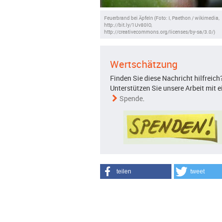
Feuerbrand bei Äpfeln (Foto: I, Paethon / wikimedia,
http://bit.ly/1Uv80lO,
http://creativecommons.org/licenses/by-sa/3.0/)
Wertschätzung
Finden Sie diese Nachricht hilfreich
Unterstützen Sie unsere Arbeit mit e
Spende
.
teilen
tweet