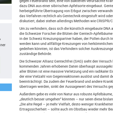
gegen Feuerbrand sein, eine von Bakterien verursachte Kra
dazu DNA aus einer sibirischen Apfelsorte eingebaut. Gent
herbeigeführte Übertragung von Erbgut zwischen verwandten
das Verfahren rechtlich als Gentechnik eingestuft wird oder 
diskutiert, dabei stehen allerdings Methoden wie CRISPR/
Um zu verhindern, dass sich die künstlich eingebaute DNA 
die Schweizer Forscher die Blüten der Gentech-Apfelbäume 
in der Schweiz Kreuzungspartner haben, der Pollen durch In
?
werden kann und allfällige Kreuzungen von herkömmlichen 
iner
gedeihen könnten, ist das Verhindern solcher Auskreuzungen
zuständige Behörde.
Die Schweizer Allianz Gentechfrei (SAG) sieht den Versuch kr
kommenden Jahren erhobenen Daten überhaupt aussagekräf
aller Blüten ist eine massive Verletzung und ein radikaler E
der eine Vielzahl von Gegenreaktionen auslöst und damit 
beeinträchtigt. Da zudem der Feuerbrand und andere Krankh
übertragen werden, sinkt der Aussagewert des Versuchs geg
Außerdem gebe es viele von Natur aus robuste Apfelbäume,
„deutlich besser umgehen“ könnten – nur seien diese bisla
„Die alte Regel – je mehr Vielfalt, desto weniger Krankhei
Ertragssicherheit – sollte auch im Obstbau wieder mehr Be