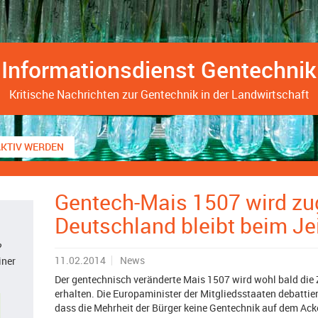
Informationsdienst Gentechnik
Kritische Nachrichten zur Gentechnik in der Landwirtschaft
AKTIV WERDEN
Gentech-Mais 1507 wird zu
Deutschland bleibt beim Je
?
11.02.2014
News
iner
Der gentechnisch veränderte Mais 1507 wird wohl bald die
erhalten. Die Europaminister der Mitgliedsstaaten debattiert
dass die Mehrheit der Bürger keine Gentechnik auf dem Ack