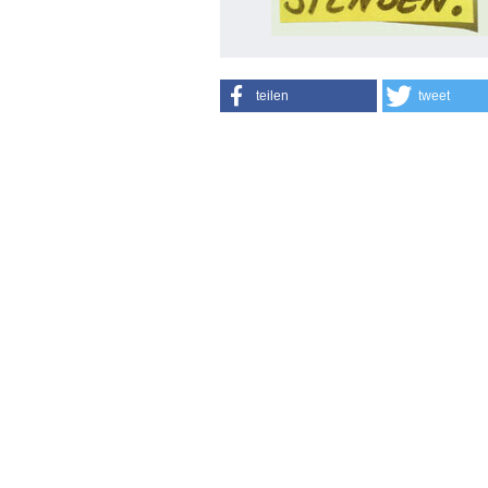
teilen
tweet