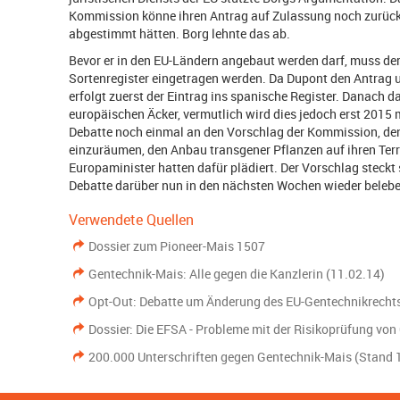
Kommission könne ihren Antrag auf Zulassung noch zurückzi
abgestimmt hätten. Borg lehnte das ab.
Bevor er in den EU-Ländern angebaut werden darf, muss der
Sortenregister eingetragen werden. Da Dupont den Antrag ur
erfolgt zuerst der Eintrag ins spanische Register. Danach d
europäischen Äcker, vermutlich wird dies jedoch erst 2015 m
Debatte noch einmal an den Vorschlag der Kommission, de
einzuräumen, den Anbau transgener Pflanzen auf ihren Terri
Europaminister hatten dafür plädiert. Der Vorschlag steckt s
Debatte darüber nun in den nächsten Wochen wieder belebe
Verwendete Quellen
Dossier zum Pioneer-Mais 1507
Gentechnik-Mais: Alle gegen die Kanzlerin (11.02.14)
Opt-Out: Debatte um Änderung des EU-Gentechnikrecht
Dossier: Die EFSA - Probleme mit der Risikoprüfung von
200.000 Unterschriften gegen Gentechnik-Mais (Stand 