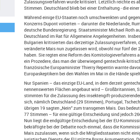
Zulassungsverfahren wurde kritisiert. Letztlich reichte es a
Stimmen. Deutschland blieb bei einer Enthaltung - die ein
Während einige EU-Staaten noch umschwenkten und gegen d
Konzerns Dupont votierten – darunter die Niederlande, Rumä
deutsche Bundesregierung. Staatsminister Michael Roth a
Deutschland im Rat für Allgemeine Angelegenheiten. Insbe
Bulgarien kritisierten das derzeitige Zulassungsverfahren,
veränderte Mais nun zugelassen wird, obwohl nur fünf der 
haben. Sie regten eine Reform des Komitologieverfahrens 
ein Prozedere, das man der überwiegend gentechnik-kritisch
französische Europaminister Thierry Repentin warnte davo
Europaskeptikern bei den Wahlen im Mai in die Hände spiel
Nur Spanien – das einzige EU-Land, in dem derzeit gentech
nennenswerten Flächen angebaut wird – Großbritannien, S
stimmten für die Zulassung des insektengift-produzierende
sich, nämlich Deutschland (29 Stimmen), Portugal, Tschech
übrigen 19 sagten „Nein“ zum transgenen Mais. Das bedeut
77 Stimmen – für eine gültige Entscheidung sind jedoch 2
Nun liegt die endgültige Entscheidung bei der EU-Kommis
bekräftigte bei der Debatte noch einmal, dass die Kommissio
Mais zuzulassen, wenn sich die Mitgliedsstaaten nicht eini
juristischen Diensts der EU stützte Borgs Argumentation. Da