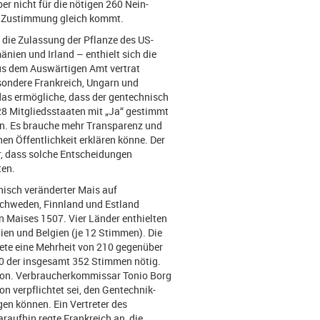
ber nicht für die nötigen 260 Nein-
er Zustimmung gleich kommt.
ie Zulassung der Pflanze des US-
nien und Irland – enthielt sich die
us dem Auswärtigen Amt vertrat
sondere Frankreich, Ungarn und
 das ermögliche, dass der gentechnisch
28 Mitgliedsstaaten mit „Ja“ gestimmt
an. Es brauche mehr Transparenz und
en Öffentlichkeit erklären könne. Der
r, dass solche Entscheidungen
ten.
nisch veränderter Mais auf
chweden, Finnland und Estland
n Maises 1507. Vier Länder enthielten
ien und Belgien (je 12 Stimmen). Die
ete eine Mehrheit von 210 gegenüber
60 der insgesamt 352 Stimmen nötig.
sion. Verbraucherkommissar Tonio Borg
n verpflichtet sei, den Gentechnik-
gen können. Ein Vertreter des
raufhin regte Frankreich an, die