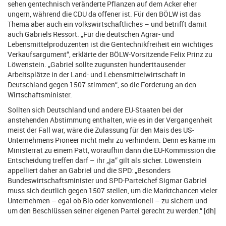
sehen gentechnisch veränderte Pflanzen auf dem Acker eher
ungern, während die CDU da offener ist. Für den BÖLW ist das
Thema aber auch ein volkswirtschaftliches – und betrifft damit
auch Gabriels Ressort. „Für die deutschen Agrar- und
Lebensmittelproduzenten ist die Gentechnikfreiheit ein wichtiges
Verkaufsargument“, erklärte der BÖLW-Vorsitzende Felix Prinz zu
Löwenstein. „Gabriel sollte zugunsten hunderttausender
Arbeitsplätze in der Land- und Lebensmittelwirtschaft in
Deutschland gegen 1507 stimmen“, so die Forderung an den
Wirtschaftsminister.
Sollten sich Deutschland und andere EU-Staaten bei der
anstehenden Abstimmung enthalten, wie es in der Vergangenheit
meist der Fall war, wäre die Zulassung für den Mais des US-
Unternehmens Pioneer nicht mehr zu verhindern. Denn es käme im
Ministerrat zu einem Patt, woraufhin dann die EU-Kommission die
Entscheidung treffen darf – ihr „ja“ gilt als sicher. Löwenstein
appelliert daher an Gabriel und die SPD: „Besonders
Bundeswirtschaftsminister und SPD-Parteichef Sigmar Gabriel
muss sich deutlich gegen 1507 stellen, um die Marktchancen vieler
Unternehmen – egal ob Bio oder konventionell – zu sichern und
um den Beschlüssen seiner eigenen Partei gerecht zu werden.“ [dh]