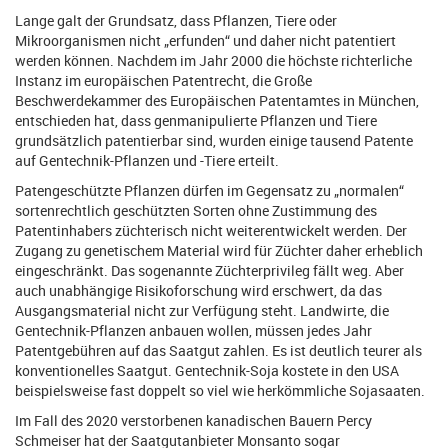
Lange galt der Grundsatz, dass Pflanzen, Tiere oder
Mikroorganismen nicht „erfunden“ und daher nicht patentiert
werden können. Nachdem im Jahr 2000 die höchste richterliche
Instanz im europäischen Patentrecht, die Große
Beschwerdekammer des Europäischen Patentamtes in München,
entschieden hat, dass genmanipulierte Pflanzen und Tiere
grundsätzlich patentierbar sind, wurden einige tausend Patente
auf Gentechnik-Pflanzen und -Tiere erteilt.
Patengeschützte Pflanzen dürfen im Gegensatz zu „normalen“
sortenrechtlich geschützten Sorten ohne Zustimmung des
Patentinhabers züchterisch nicht weiterentwickelt werden. Der
Zugang zu genetischem Material wird für Züchter daher erheblich
eingeschränkt. Das sogenannte Züchterprivileg fällt weg. Aber
auch unabhängige Risikoforschung wird erschwert, da das
Ausgangsmaterial nicht zur Verfügung steht. Landwirte, die
Gentechnik-Pflanzen anbauen wollen, müssen jedes Jahr
Patentgebühren auf das Saatgut zahlen. Es ist deutlich teurer als
konventionelles Saatgut. Gentechnik-Soja kostete in den USA
beispielsweise fast doppelt so viel wie herkömmliche Sojasaaten.
Im Fall des 2020 verstorbenen kanadischen Bauern Percy
Schmeiser hat der Saatgutanbieter Monsanto sogar