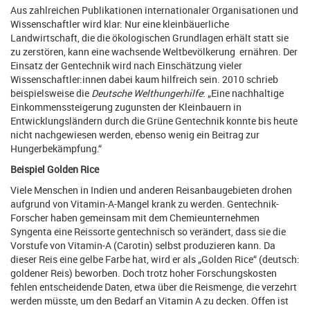
Aus zahlreichen Publikationen internationaler Organisationen und
Wissenschaftler wird klar: Nur eine kleinbäuerliche
Landwirtschaft, die die ökologischen Grundlagen erhält statt sie
zu zerstören, kann eine wachsende Weltbevölkerung ernähren. Der
Einsatz der Gentechnik wird nach Einschätzung vieler
Wissenschaftler:innen dabei kaum hilfreich sein. 2010 schrieb
beispielsweise die
Deutsche Welthungerhilfe
: „Eine nachhaltige
Einkommenssteigerung zugunsten der Kleinbauern in
Entwicklungsländern durch die Grüne Gentechnik konnte bis heute
nicht nachgewiesen werden, ebenso wenig ein Beitrag zur
Hungerbekämpfung.“
Beispiel Golden Rice
Viele Menschen in Indien und anderen Reisanbaugebieten drohen
aufgrund von Vitamin-A-Mangel krank zu werden. Gentechnik-
Forscher haben gemeinsam mit dem Chemieunternehmen
Syngenta eine Reissorte gentechnisch so verändert, dass sie die
Vorstufe von Vitamin-A (Carotin) selbst produzieren kann. Da
dieser Reis eine gelbe Farbe hat, wird er als „Golden Rice“ (deutsch:
goldener Reis) beworben. Doch trotz hoher Forschungskosten
fehlen entscheidende Daten, etwa über die Reismenge, die verzehrt
werden müsste, um den Bedarf an Vitamin A zu decken. Offen ist