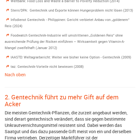
Weltbank: Food Loss and Waste a Barrier to Poverty Reduction (2014)
Stern/DPA: Gentechnik und Exporte können Hungerproblem nicht lösen (2013)
Infodienst Gentechnik - Philippinen: Gericht verbietet Anbau von „goldenem“
Reis (2024)
Foodwatch Gentechnik-Industrie will umstrittenen „Goldenen Reis“ ohne
ausreichende Prüfung der Risiken einführen – Wirksamkeit gegen Vitamin-A-
Mangel zweifelhaft (Januar 2012)
IAASTD: Weltagrarbericht: Weiter wie bisher keine Option - Gentechnik (2009)
taz: Gentechnik-Vorteile nicht bewiesen (2008)
Nach oben
2. Gentechnik führt zu mehr Gift auf dem
Acker
Die meisten Gentechnik-Pflanzen, die zurzeit angebaut werden,
sind derart gentechnisch verändert, dass sie gegen bestimmte
Unkrautvernichtungsmittel resistent sind. Dabei werden das
Saatgut und das dazu passende Gift meist von ein und derselben
Firma vertrieben. Derzeitiger Marktführer ist der