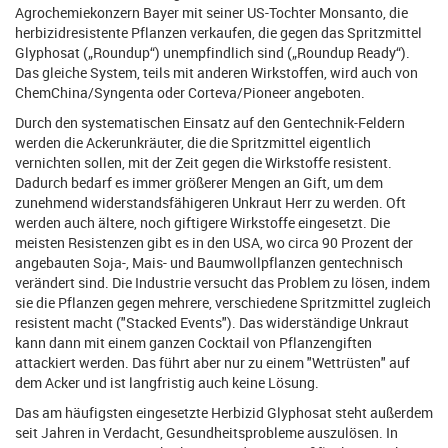
Agrochemiekonzern Bayer mit seiner US-Tochter Monsanto, die
herbizidresistente Pflanzen verkaufen, die gegen das Spritzmittel
Glyphosat („Roundup“) unempfindlich sind („Roundup Ready“).
Das gleiche System, teils mit anderen Wirkstoffen, wird auch von
ChemChina/Syngenta oder Corteva/Pioneer angeboten.
Durch den systematischen Einsatz auf den Gentechnik-Feldern
werden die Ackerunkräuter, die die Spritzmittel eigentlich
vernichten sollen, mit der Zeit gegen die Wirkstoffe resistent.
Dadurch bedarf es immer größerer Mengen an Gift, um dem
zunehmend widerstandsfähigeren Unkraut Herr zu werden. Oft
werden auch ältere, noch giftigere Wirkstoffe eingesetzt. Die
meisten Resistenzen gibt es in den USA, wo circa 90 Prozent der
angebauten Soja-, Mais- und Baumwollpflanzen gentechnisch
verändert sind. Die Industrie versucht das Problem zu lösen, indem
sie die Pflanzen gegen mehrere, verschiedene Spritzmittel zugleich
resistent macht ("Stacked Events"). Das widerständige Unkraut
kann dann mit einem ganzen Cocktail von Pflanzengiften
attackiert werden. Das führt aber nur zu einem "Wettrüsten" auf
dem Acker und ist langfristig auch keine Lösung.
Das am häufigsten eingesetzte Herbizid Glyphosat steht außerdem
seit Jahren in Verdacht, Gesundheitsprobleme auszulösen. In