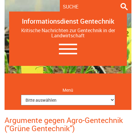
Informationsdienst Gentechnik
Kritische Nachrichten zur Gentechnik in der
Landwirtschaft
Navigation
ein-/ausblenden
Menü
Argumente gegen Agro-Gentechnik
("Grüne Gentechnik")