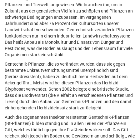
Pflanzen- und Tierwelt angewiesen. Wir brauchen ihn, um in
Zukunft aus der genetischen Vielfalt zu schöpfen und Pflanzen an
schwierige Bedingungen anzupassen. Im vergangenen
Jahrhundert sind aber 75 Prozent der Kultursorten unserer
Landwirtschaft verschwunden. Gentechnisch veränderte Pflanzen
funktionieren nur in einem industriellen Landwirtschaftssystem:
Das heißt Anbau als Monokultur und Einsatz von Dünger und
Pestiziden, was die Böden auslaugt und den Lebensraum für viele
Organismen stark einschränkt.
Gentechnik-Pflanzen, die so verändert wurden, dass sie gegen
bestimmte Unkrautvernichtungsmittel unempfindlich sind
(herbizidresistent), haben zu deutlich mehr Herbiziden auf dem
Acker geführt. Meist wird bei diesen Pflanzen das Herbizid
Glyphosat verwendet. Schon 2002 belegte eine britische Studie,
dass die Biodiversität (die Vielfalt an verschiedenen Pflanzen und
Tieren) durch den Anbau von Gentechnik-Pflanzen und den damit
einhergehenden Herbizideinsatz stark zurückgeht.
Auch die sogenannten insektenresistenten Gentechnik-Pflanzen
(Bt-Pflanzen) bilden ständig und in allen Teilen der Pflanze ein
Gift, welches tödlich gegen ihre Fraßfeinde wirken soll. Das Gift
reichert sich jedoch im Boden und Gewässern an und schädigt, wie