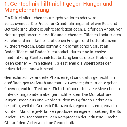
1. Gentechnik hilft nicht gegen Hunger und
Mangelernährung
Ein Drittel aller Lebensmittel geht verloren oder wird
verschwendet. Die Preise für Grundnahrungsmittel wie Reis und
Getreide sind über die Jahre stark gestiegen. Die für den Anbau von
Nahrungspflanzen zur Verfügung stehenden Flächen konkurrieren
zunehmend mit Flächen, auf denen Energie- und Futterpflanzen
kultiviert werden. Dazu kommt ein dramatischer Verlust an
Bodenfläche und Bodenfruchtbarkeit durch eine intensive
Landnutzung. Gentechnik hat bislang keines dieser Probleme
lösen können – im Gegenteil: Sie ist eher die Speerspitze der
industriellen Landwirtschaft.
Gentechnisch veränderte Pflanzen (gv) sind dafür gemacht, im
großflächigen Maßstab angebaut zu werden; ihre Früchte gehen
überwiegend ins Tierfutter. Fleisch können sich viele Menschen in
Entwicklungsländern aber gar nicht leisten. Die Monokulturen
laugen Böden aus und werden zudem mit giftigen Herbiziden
besprüht, weil die Gentech-Pflanzen dagegen resistent gemacht
wurden. Manche gv-Pflanzen produzieren eigene Insektengifte. So
landet – im Gegensatz zu den Versprechen der Industrie – mehr
Gift auf dem Acker als ohne Gentechnik.