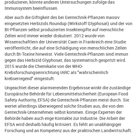
produzieren, könnte anderen Untersuchungen zufolge das
Immunsystem beeinflussen.
Aber auch die Giftigkeit des bei Gentechnik-Pflanzen massiv
eingesetzten Herbizids Roundup (Wirkstoff Glyphosat) und der von
Bt-Pflanzen selbst produzierten Insektengifte auf menschliche
Zellen wird immer wieder diskutiert. 2012 wurde von
Wissenschaftlern der Universität Caen in Frankreich eine Studie
veröffentlicht, die auf eine Schädigung von menschlichen Zellen
durch Bt-Toxine hinweist. Viele Gentechnik-Pflanzen sind immun
gegen das Herbizid Glyphosat, das systematisch gespritzt wird.
2015 wurde die Chemikalie von der WHO-
Krebsforschungseinrichtung IARC als "wahrscheinlich
krebserregend" eingestuft.
Ungeachtet dieser alarmierenden Ergebnisse winkt die zuständige
Europäische Behörde für Lebensmittelsicherheit (European Food
Safety Authority, EFSA) die Gentechnik-Pflanzen meist durch. Sie
wertet allerdings überwiegend solche Studien aus, die von den
Gentechnik-Unternehmen selbst kommen. Einige Experten der
Behörde haben auch enge Kontakte zur Industrie. Die Arbeit der
EFSA wird deshalb häufig kritisiert. Es fehlt an unabhängiger
Forschung und an Kompetenz aus der praktischen Landwirtschaft.