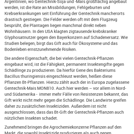
Argentinien, wo Gentechnik-Soja und -Mais großflächig angebaut
werden, ist die Rate an Missbildungen, Fehlgeburten und
Krebserkrankungen seit Einführung der Gentechnik mancherorts
drastisch gestiegen. Die Felder werden oft mit dem Flugzeug
besprüht, die Plantagen liegen manchmal direkt neben
Wohnhäusern. In den USA klagten zigtausende krebskranker
Glyphosatnutzer gegen den Bayerkonzern auf Schadenersatz. Wie
Studien belegen, birgt das Gift auch für Ökosysteme und das
Bodenleben ernstzunehmende Risiken.
Die andere Eigenschaft, die bei vielen Gentechnik-Pflanzen
eingebaut wird, ist die Fähigkeit, permanent Insektengifte gegen
Schädlinge zu produzieren. Da hierfür Gene des Bakteriums
Bacillus thuringiensis eingeschleust werden, heißen diese
Pflanzen Bt-Pflanzen. Hierzu zählt auch der in Europa zugelassene
Gentechnik-Mais MON810. Auch hier werden – vor allem in Nord-
und Südamerika - immer mehr Fälle von Resistenzen bekannt, das
Gift wirkt nicht mehr gegen die Schädlinge. Die Landwirte greifen
daher zu zusätzlichen Insektiziden. Außerdem ist nicht
ausgeschlossen, dass das Bt-Gift der Gentechnik-Pflanzen auch
nützlichen Insekten schadet.
Zunehmend bringen die Agrochemiekonzerne Pflanzen auf den
Markt, die sowohl Insektizide produzieren als auch gegen