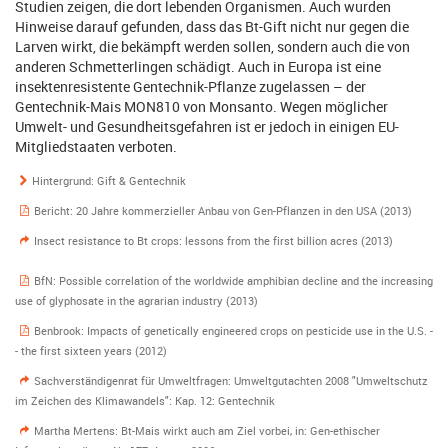
Studien zeigen, die dort lebenden Organismen. Auch wurden
Hinweise darauf gefunden, dass das Bt-Gift nicht nur gegen die
Larven wirkt, die bekämpft werden sollen, sondern auch die von
anderen Schmetterlingen schädigt. Auch in Europa ist eine
insektenresistente Gentechnik-Pflanze zugelassen – der
Gentechnik-Mais MON810 von Monsanto. Wegen möglicher
Umwelt- und Gesundheitsgefahren ist er jedoch in einigen EU-
Mitgliedstaaten verboten.
Hintergrund: Gift & Gentechnik
Bericht: 20 Jahre kommerzieller Anbau von Gen-Pflanzen in den USA (2013)
Insect resistance to Bt crops: lessons from the first billion acres (2013)
BfN: Possible correlation of the worldwide amphibian decline and the increasing
use of glyphosate in the agrarian industry (2013)
Benbrook: Impacts of genetically engineered crops on pesticide use in the U.S. -
- the first sixteen years (2012)
Sachverständigenrat für Umweltfragen: Umweltgutachten 2008 "Umweltschutz
im Zeichen des Klimawandels": Kap. 12: Gentechnik
Martha Mertens: Bt-Mais wirkt auch am Ziel vorbei, in: Gen-ethischer