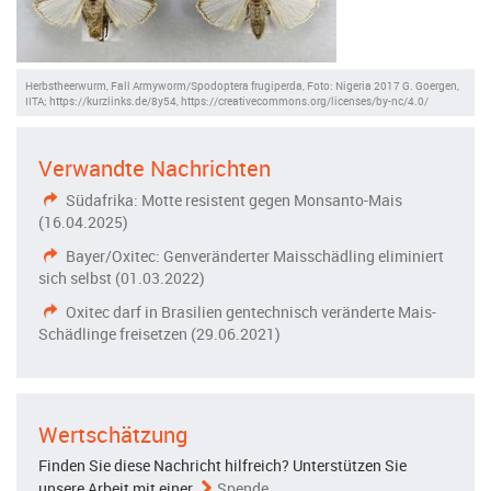
Herbstheerwurm, Fall Armyworm/Spodoptera frugiperda, Foto: Nigeria 2017 G. Goergen,
IITA; https://kurzlinks.de/8y54, https://creativecommons.org/licenses/by-nc/4.0/
Verwandte Nachrichten
Südafrika: Motte resistent gegen Monsanto-Mais
(16.04.2025)
Bayer/Oxitec: Genveränderter Maisschädling eliminiert
sich selbst (01.03.2022)
Oxitec darf in Brasilien gentechnisch veränderte Mais-
Schädlinge freisetzen (29.06.2021)
Wertschätzung
Finden Sie diese Nachricht hilfreich? Unterstützen Sie
unsere Arbeit mit einer
Spende
.