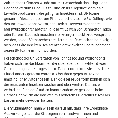
Zahlreichen Pflanzen wurde mittels Gentechnik das Erbgut des
Bodenbakteriums Bacillus thuringiensis eingefügt, damit sie
Eiweiße produzieren, die giftig für Insekten sind, Bt-Toxine
genannt. Dieser eingebaute Pflanzenschutz sollte Schädlinge wie
den Baumwollkapselwurm, den Herbst-Heerwurm oder den
Maiswurzelbohrer abtöten, allesamt Larven von Schmetterlingen
oder Käfern. Dadurch müssten viel weniger Insektizide versprüht
werden, so das Versprechen der Hersteller. Doch schon bald zeigte
sich, dass die Insekten Resistenzen entwickelten und zunehmend
gegen Bt-Toxine immun wurden.
Forschende der Universitäten von Tennessee und Wollongong
haben sich die Nachkommen der überlebenden Insekten dieser
Gattungen genauer angeschaut. Dabei entdeckten sie, dass ihre
Flügel anders geformt waren als bei ihren gegen Bt-Toxine
empfindlichen Artgenossen. Dank dieser Flügelform können sich
die resistenten Insekten rascher und über weitere Distanzen
verbreiten. Eine der Studien konnte zudem zeigen, dass beim
Herbst-Heerwurm die Insekten mit höherem Flugradius zuvor als
Larven mehr gewogen hatten.
Die Studienautor:innen wiesen darauf hin, dass ihre Ergebnisse
Auswirkungen auf die Strategien von Landwirt:innen und