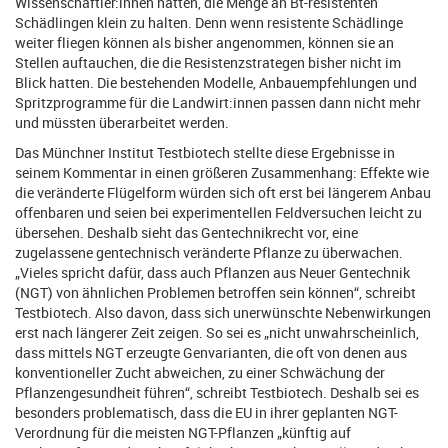
Wissenschaftler:innen hätten, die Menge an Bt-resistenten
Schädlingen klein zu halten. Denn wenn resistente Schädlinge
weiter fliegen können als bisher angenommen, können sie an
Stellen auftauchen, die die Resistenzstrategen bisher nicht im
Blick hatten. Die bestehenden Modelle, Anbauempfehlungen und
Spritzprogramme für die Landwirt:innen passen dann nicht mehr
und müssten überarbeitet werden.
Das Münchner Institut Testbiotech stellte diese Ergebnisse in
seinem Kommentar in einen größeren Zusammenhang: Effekte wie
die veränderte Flügelform würden sich oft erst bei längerem Anbau
offenbaren und seien bei experimentellen Feldversuchen leicht zu
übersehen. Deshalb sieht das Gentechnikrecht vor, eine
zugelassene gentechnisch veränderte Pflanze zu überwachen.
„Vieles spricht dafür, dass auch Pflanzen aus Neuer Gentechnik
(NGT) von ähnlichen Problemen betroffen sein können“, schreibt
Testbiotech. Also davon, dass sich unerwünschte Nebenwirkungen
erst nach längerer Zeit zeigen. So sei es „nicht unwahrscheinlich,
dass mittels NGT erzeugte Genvarianten, die oft von denen aus
konventioneller Zucht abweichen, zu einer Schwächung der
Pflanzengesundheit führen“, schreibt Testbiotech. Deshalb sei es
besonders problematisch, dass die EU in ihrer geplanten NGT-
Verordnung für die meisten NGT-Pflanzen „künftig auf