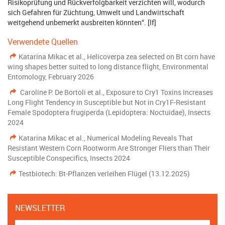
Risikoprüfung und Rückverfolgbarkeit verzichten will, wodurch
sich Gefahren für Züchtung, Umwelt und Landwirtschaft
weitgehend unbemerkt ausbreiten könnten“. [lf]
Verwendete Quellen
Katarina Mikac et al., Helicoverpa zea selected on Bt corn have
wing shapes better suited to long distance flight, Environmental
Entomology, February 2026
Caroline P. De Bortoli et al., Exposure to Cry1 Toxins Increases
Long Flight Tendency in Susceptible but Not in Cry1F-Resistant
Female Spodoptera frugiperda (Lepidoptera: Noctuidae), Insects
2024
Katarina Mikac et al., Numerical Modeling Reveals That
Resistant Western Corn Rootworm Are Stronger Fliers than Their
Susceptible Conspecifics, Insects 2024
Testbiotech: Bt-Pflanzen verleihen Flügel (13.12.2025)
NEWSLETTER