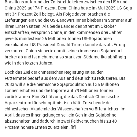
Brasiliens aufgrund der Zollstreitigkeiten zwischen den USA und
China 2025 auf 74 Prozent. Denn China hatte im Mai 2025 US-Soja
mit 34 Prozent Zoll belegt. Als Folge davon brachen die
Lieferungen ein und die US-Landwirt:innen blieben im Sommer auf
ihren Ernten sitzen. Als beide Länder den Streit im Oktober
entschärften, versprach China, in den kommenden drei Jahren
jeweils mindestens 25 Millionen Tonnen US-Sojabohnen
einzukaufen. US-Präsident Donald Trump konnte das als Erfolg
verkaufen. China sicherte damit seinen immensen Sojabedarf
breiter ab und ist nicht mehr so stark von Südamerika abhängig
wie in den letzten Jahren.
Doch das Ziel der chinesischen Regierung ist es, den
Futtermittelbedarf aus dem Ausland deutlich zu reduzieren. Bis
2033 will sie die heimische Sojaproduktion auf 35 Millionen
Tonnen erhöhen und die Importe auf 79 Millionen Tonnen
zurückfahren. Eine Schätzung, die das Deutsch-Chinesische
Agrarzentrum für sehr optimistisch hält. Forschende der
chinesischen Akademie der Wissenschaften veröffentlichten im
April, dass es ihnen gelungen sei, ein Gen in der Sojabohne
abzuschalten und dadurch in zwei Feldversuchen bis zu 40
Prozent höhere Ernten zu erzielen. [lf]