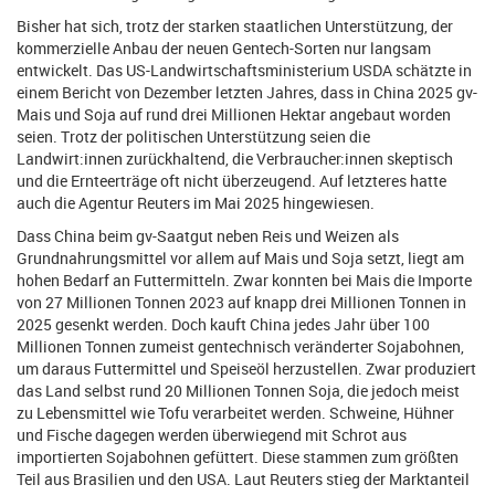
Bisher hat sich, trotz der starken staatlichen Unterstützung, der
kommerzielle Anbau der neuen Gentech-Sorten nur langsam
entwickelt. Das US-Landwirtschaftsministerium USDA schätzte in
einem Bericht von Dezember letzten Jahres, dass in China 2025 gv-
Mais und Soja auf rund drei Millionen Hektar angebaut worden
seien. Trotz der politischen Unterstützung seien die
Landwirt:innen zurückhaltend, die Verbraucher:innen skeptisch
und die Ernteerträge oft nicht überzeugend. Auf letzteres hatte
auch die Agentur Reuters im Mai 2025 hingewiesen.
Dass China beim gv-Saatgut neben Reis und Weizen als
Grundnahrungsmittel vor allem auf Mais und Soja setzt, liegt am
hohen Bedarf an Futtermitteln. Zwar konnten bei Mais die Importe
von 27 Millionen Tonnen 2023 auf knapp drei Millionen Tonnen in
2025 gesenkt werden. Doch kauft China jedes Jahr über 100
Millionen Tonnen zumeist gentechnisch veränderter Sojabohnen,
um daraus Futtermittel und Speiseöl herzustellen. Zwar produziert
das Land selbst rund 20 Millionen Tonnen Soja, die jedoch meist
zu Lebensmittel wie Tofu verarbeitet werden. Schweine, Hühner
und Fische dagegen werden überwiegend mit Schrot aus
importierten Sojabohnen gefüttert. Diese stammen zum größten
Teil aus Brasilien und den USA. Laut Reuters stieg der Marktanteil