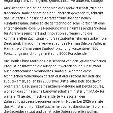
Regierung stark auf eigenes, gentechnisch verändertes Saatgut.
Aus Sicht der Regierung habe sich die Landwirtschaft „zu einer
tragenden Säule der nationalen Sicherheit gewandelt“, schreibt
das Deutsch-Chinesische Agrarzentrum über den neuen
Fünfjahresplan. Dabei spiele der technologische Fortschritt eine
entscheidende Rolle. Die Regierung will ein umfassendes System
für Agrarwissenschaft und Innovation aufbauen und die
kommerziellen Züchtungs- und Saatgutunternehmen stärken. Die
Denkfabrik Think China verweist auf das Nanfan Silicon Valley in
Hainan, wo China seine Saatgutforschung konzentriert: 800
Forschungseinrichtungen mit rund 8000 Forschenden.
Die South China Morning Post schreibt von den „qualitativ neuen
Produktionskräften“, die ausgebaut werden sollen. Dazu zählt
auch gentechnisch verändertes Saatgut. Während diese
technischen Neuerungen derzeit erst drei Prozent der Betriebe
zugutekämen, sollen bis 2030 zwei Drittel aller Betriebe davon
profitieren. Dazu passt eine aktuelle Meldung auf Devdiscourse,
wonach das chinesische Landwirtschaftsministerium MARA für
weitere 73 gentechnisch veränderte Maissorten den
Zulassungsprozess begonnen habe. Im November 2025 warnte
das Ministerium für Staatssicherheit vor ausländischen Spionen,
die Getreidesaatgut und genetische Daten abgreifen wollen.