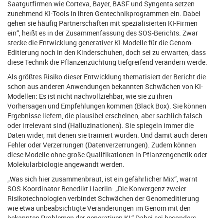
Saatgutfirmen wie Corteva, Bayer, BASF und Syngenta setzen
zunehmend KI-Tools in ihren Gentechnikprogrammen ein. Dabei
gehen sie häufig Partnerschaften mit spezialisierten KI-Firmen
ein“, heißt es in der Zusammenfassung des SOS-Berichts. Zwar
stecke die Entwicklung generativer KI-Modelle für die Genom-
Editierung noch in den Kinderschuhen, doch sei zu erwarten, dass
diese Technik die Pflanzenzüchtung tiefgreifend verändern werde.
Als größtes Risiko dieser Entwicklung thematisiert der Bericht die
schon aus anderen Anwendungen bekannten Schwächen von KI-
Modellen: Es ist nicht nachvollziehbar, wie sie zu ihren
Vorhersagen und Empfehlungen kommen (Black Box). Sie können
Ergebnisse liefern, die plausibel erscheinen, aber sachlich falsch
oder irrelevant sind (Halluzinationen). Sie spiegeln immer die
Daten wider, mit denen sie trainiert wurden. Und damit auch deren
Fehler oder Verzerrungen (Datenverzerrungen). Zudem können
diese Modelle ohne große Qualifikationen in Pflanzengenetik oder
Molekularbiologie angewandt werden.
„Was sich hier zusammenbraut, ist ein gefährlicher Mix“, warnt
SOS-Koordinator Benedikt Haerlin: „Die Konvergenz zweier
Risikotechnologien verbindet Schwächen der Genomeditierung
wie etwa unbeabsichtigte Veränderungen im Genom mit den
bekannten Problemen der generativen KI.“ Dabei sei besonders