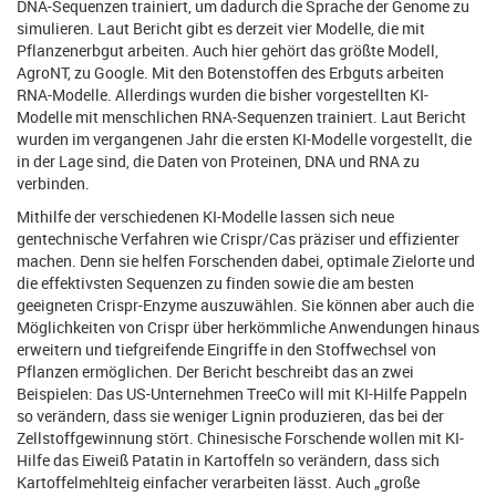
DNA-Sequenzen trainiert, um dadurch die Sprache der Genome zu
simulieren. Laut Bericht gibt es derzeit vier Modelle, die mit
Pflanzenerbgut arbeiten. Auch hier gehört das größte Modell,
AgroNT, zu Google. Mit den Botenstoffen des Erbguts arbeiten
RNA-Modelle. Allerdings wurden die bisher vorgestellten KI-
Modelle mit menschlichen RNA-Sequenzen trainiert. Laut Bericht
wurden im vergangenen Jahr die ersten KI-Modelle vorgestellt, die
in der Lage sind, die Daten von Proteinen, DNA und RNA zu
verbinden.
Mithilfe der verschiedenen KI-Modelle lassen sich neue
gentechnische Verfahren wie Crispr/Cas präziser und effizienter
machen. Denn sie helfen Forschenden dabei, optimale Zielorte und
die effektivsten Sequenzen zu finden sowie die am besten
geeigneten Crispr-Enzyme auszuwählen. Sie können aber auch die
Möglichkeiten von Crispr über herkömmliche Anwendungen hinaus
erweitern und tiefgreifende Eingriffe in den Stoffwechsel von
Pflanzen ermöglichen. Der Bericht beschreibt das an zwei
Beispielen: Das US-Unternehmen TreeCo will mit KI-Hilfe Pappeln
so verändern, dass sie weniger Lignin produzieren, das bei der
Zellstoffgewinnung stört. Chinesische Forschende wollen mit KI-
Hilfe das Eiweiß Patatin in Kartoffeln so verändern, dass sich
Kartoffelmehlteig einfacher verarbeiten lässt. Auch „große