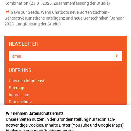
Kombination (23.01.2025, Zusammenfassung der Studie)
Save our Seeds: Wenn Chatbots neue Sorten züchten -
Generative Künstliche Intelligenz und neue Gentechniken (Januar
2025, Langfassung der Studie)
NEWSLETTER
ÜBER UNS
Über den Infodienst
Sitemap
Impressum
Datenschutz
Cookie Einstellungen
Wir nehmen Datenschutz ernst!
Unsere Seiten nutzen in der Grundeinstellung nur technisch-
NETZWERK
notwendige Cookies. Inhalte Dritter (YouTube und Google Maps)
binden wir erst nach Zustimmung ein.