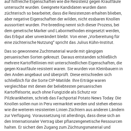
auf hilfreiche Eigenschaften wie die Resistenz gegen Krautfäule
untersucht wurden. Geeignete Kandidaten wurden dann
züchterisch so bearbeitet, dass die Resistenzen erhalten blieben,
aber negative Eigenschaften der wilden, nicht essbaren Knollen
aussortiert wurden. Pre-breeding nennt sich dieser Prozess, bei
dem genetische Marker und Labormethoden eingesetzt werden,
das Erbgut aber unverändert bleibt. Von einer „Vorbereitung für
eine züchterische Nutzung“ spricht das Julius Kühn-Institut.
Das so gewonnene Zuchtmaterial wurde mit gängigen
peruanischen Sorten gekreuzt. Daraus entstanden schließlich
mehrere Kartoffellinien mit unterschiedlichen Eigenschaften, die
gegen Krautfäule resistent waren. Sie wurden von Kleinbauern in
den Anden angebaut und überprüft. Diese entschieden sich
schließlich für die Sorte CIP-Matilde. Ihre Erträge waren
vergleichbar mit denen der beliebtesten peruanischen
Kartoffelsorte, auch ohne Fungizide als Schutz vor
Pilzkrankheiten, schrieb das Fachportal Potato News Today. Die
Knollen sollen nun in Peru vermarktet werden und stehen ebenso
wie die weiteren resistenten Linien Züchtern aus anderen Ländern
zur Verfügung. Voraussetzung ist allerdings, dass diese sich an
den Internationaler Vertrag über pflanzengenetische Ressourcen
halten. Er sichert den Zugang zum Züchtungsmaterial und