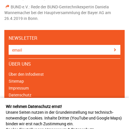
BUND e.V.: Rede der BUND-Gentechnikexpertin Daniela
Wannemacher bei der Hauptversammlung der Bayer AG am
26.4.2019 in Bonn.
NEWSLETTER
ÜBER UNS
Über den Infodienst
Sitemap
Impressum
Datenschutz
Cookie Einstellungen
Wir nehmen Datenschutz ernst!
Unsere Seiten nutzen in der Grundeinstellung nur technisch-
NETZWERK
notwendige Cookies. Inhalte Dritter (YouTube und Google Maps)
binden wir erst nach Zustimmung ein.
Träger & Unterstützer