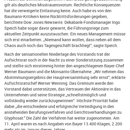
gilt als deutliches Misstrauensvotum. Rechtliche Konsequenzen
hat die verweigerte Entlastung keine. Auch habe es von den
Baumann-Kritikern keine Rücktrittsforderungen gegeben,
berichtete Dow Jones Newswire. Dekabank-Fondsmanager Ingo
Speich habe sogar davor gewarnt, die Führungsriege zum
aktuellen Zeitpunkt auszutauschen. Ein neues Management müsse
sich erst einarbeiten. „Niemand kann wollen, dass neben all dem
Chaos auch noch das Tagesgeschäft brachliegt“, sagte Speich.
Nach der sensationellen Niederlage des Vorstands trat der
Aufsichtsrat noch in der Nacht zu einer Sondersitzung zusammen
und stellte sich einstimmig hinter den angeschlagenen Bayer-Chef
Werner Baumann und die Monsanto-Übernahme. „Wir nehmen das
Abstimmungsergebnis der Hauptversammlung sehr ernst“, erklärte
Aufsichtsratschef Werner Wenning. Das Gremium werde den
Vorstand dabei unterstützen, das Vertrauen der Aktionäre in das
Unternehmen und seine Strategie „schnellstmöglich und
vollständig wieder zurückzugewinnen“. Höchste Priorität habe
dabei „die entschiedene und erfolgreiche Verteidigung in den
anstehenden Berufungsverfahren und Gerichtsverhandlungen zu
Glyphosat.“ Die Zahl der Verfahren hat weiter zugenommen. Am
11. April waren es nach Angaben von Bayer 13.400 Klagen, 2.200
mehr als im Januar dieses Jahres.