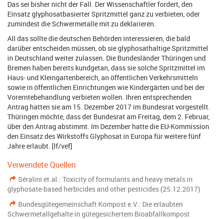
Das sei bisher nicht der Fall. Der Wissenschaftler fordert, den
Einsatz glyphosatbasierter Spritzmittel ganz zu verbieten, oder
zumindest die Schwermetalle mit zu deklarieren.
All das sollte die deutschen Behörden interessieren, die bald
darüber entscheiden müssen, ob sie glyphosathaltige Spritzmittel
in Deutschland weiter zulassen. Die Bundesländer Thüringen und
Bremen haben bereits kundgetan, dass sie solche Spritzmittel im
Haus- und Kleingartenbereich, an öffentlichen Verkehrsmitteln
sowie in öffentlichen Einrichtungen wie Kindergärten und bei der
Vorerntebehandlung verbieten wollen. Ihren entsprechenden
Antrag hatten sie am 15. Dezember 2017 im Bundesrat vorgestellt.
Thüringen möchte, dass der Bundesrat am Freitag, dem 2. Februar,
über den Antrag abstimmt. Im Dezember hatte die EU-Kommission
den Einsatz des Wirkstoffs Glyphosat in Europa für weitere fünf
Jahre erlaubt. [lf/vef]
Verwendete Quellen
Séralini et.al.: Toxicity of formulants and heavy metals in
glyphosate-based herbicides and other pesticides (25.12.2017)
Bundesgütegemeinschaft Kompost e.V.: Die erlaubten
Schwermetallgehalte in gütegesichertem Bioabfallkompost