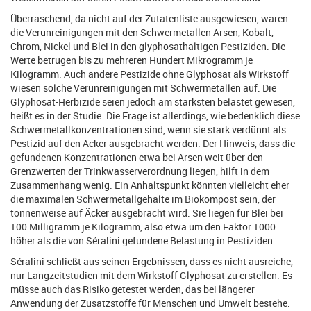
Überraschend, da nicht auf der Zutatenliste ausgewiesen, waren
die Verunreinigungen mit den Schwermetallen Arsen, Kobalt,
Chrom, Nickel und Blei in den glyphosathaltigen Pestiziden. Die
Werte betrugen bis zu mehreren Hundert Mikrogramm je
Kilogramm. Auch andere Pestizide ohne Glyphosat als Wirkstoff
wiesen solche Verunreinigungen mit Schwermetallen auf. Die
Glyphosat-Herbizide seien jedoch am stärksten belastet gewesen,
heißt es in der Studie. Die Frage ist allerdings, wie bedenklich diese
Schwermetallkonzentrationen sind, wenn sie stark verdünnt als
Pestizid auf den Acker ausgebracht werden. Der Hinweis, dass die
gefundenen Konzentrationen etwa bei Arsen weit über den
Grenzwerten der Trinkwasserverordnung liegen, hilft in dem
Zusammenhang wenig. Ein Anhaltspunkt könnten vielleicht eher
die maximalen Schwermetallgehalte im Biokompost sein, der
tonnenweise auf Äcker ausgebracht wird. Sie liegen für Blei bei
100 Milligramm je Kilogramm, also etwa um den Faktor 1000
höher als die von Séralini gefundene Belastung in Pestiziden.
Séralini schließt aus seinen Ergebnissen, dass es nicht ausreiche,
nur Langzeitstudien mit dem Wirkstoff Glyphosat zu erstellen. Es
müsse auch das Risiko getestet werden, das bei längerer
Anwendung der Zusatzstoffe für Menschen und Umwelt bestehe.