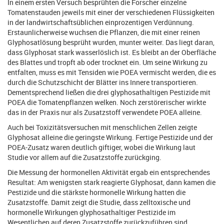
In einem ersten Versuch besprühten die Forscher einzelne
Tomatenstauden jeweils mit einer der verschiedenen Flüssigkeiten
in der landwirtschaftsüblichen einprozentigen Verdünnung.
Erstaunlicherweise wuchsen die Pflanzen, die mit einer reinen
Glyphosatlösung besprüht wurden, munter weiter. Das liegt daran,
dass Glyphosat stark wasserlöslich ist. Es bleibt an der Oberfläche
des Blattes und tropft ab oder trocknet ein. Um seine Wirkung zu
entfalten, muss es mit Tensiden wie POEA vermischt werden, die es
durch die Schutzschicht der Blätter ins Innere transportieren.
Dementsprechend ließen die drei glyphosathaltigen Pestizide mit
POEA die Tomatenpflanzen welken. Noch zerstörerischer wirkte
das in der Praxis nur als Zusatzstoff verwendete POEA alleine.
Auch bei Toxizitätsversuchen mit menschlichen Zellen zeigte
Glyphosat alleine die geringste Wirkung. Fertige Pestizide und der
POEA-Zusatz waren deutlich giftiger, wobei die Wirkung laut
Studie vor allem auf die Zusatzstoffe zurückging.
Die Messung der hormonellen Aktivität ergab ein entsprechendes
Resultat: Am wenigsten stark reagierte Glyphosat, dann kamen die
Pestizide und die stärkste hormonelle Wirkung hatten die
Zusatzstoffe. Damit zeigt die Studie, dass zelltoxische und
hormonelle Wirkungen glyphosathaltiger Pestizide im
Wesentlichen auf deren Zusatzstoffe zurückzuführen sind.