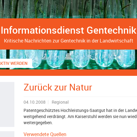
Informationsdienst Gentechnik
Kritische Nachrichten zur Gentechnik in der Landwirtschaft
AKTIV WERDEN
Zurück zur Natur
04.10.2008
Regional
Patentgeschütztes Hochleistungs-Saatgut hat in der Landw
weitgehend verdrängt. Am Kaiserstuhl werden sie nun wied
weitergegeben.
Verwendete Quellen