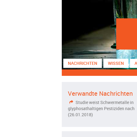
NACHRICHTEN
WISSEN
Verwandte Nachrichten
Studie weist Schwermetalle in
glyphosathaltigen Pestiziden nach
(26.01.2018)