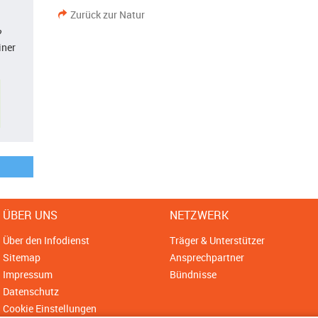
Zurück zur Natur
?
iner
ÜBER UNS
NETZWERK
Über den Infodienst
Träger & Unterstützer
Sitemap
Ansprechpartner
Impressum
Bündnisse
Datenschutz
Cookie Einstellungen