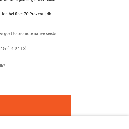
tion bei über 70 Prozent. [dh]
es govt to promote native seeds
rns? (14.07.15)
ik?