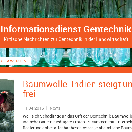
Informationsdienst Gentechnik
Kritische Nachrichten zur Gentechnik in der Landwirtschaft
AKTIV WERDEN
Baumwolle: Indien steigt u
frei
11.04.2016
News
Weil sich Schädlinge an das Gift der Gentechnik-Baumwoll
indische Bauern niedrigere Ernten. Zusammen mit Unterne
Regierung daher offenbar beschlossen, einheimische Baumw