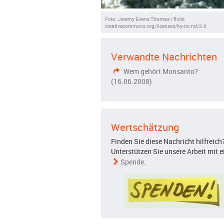
Foto: Jeremy Evans Thomas / flickr,
creativecommons.org/licenses/by-nc-nd/2.0
Verwandte Nachrichten
Wem gehört Monsanto?
(16.06.2008)
Wertschätzung
Finden Sie diese Nachricht hilfreich
Unterstützen Sie unsere Arbeit mit e
Spende
.