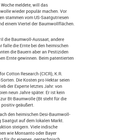
e Woche meldete, will das
wolle wieder populär machen. Vor
sten stammen vom US-Saatgutriesen
nd einem Viertel der Baumwollflächen.
ril die Baumwoll-Aussaat, andere
 falle die Ernte bei den heimischen
nnten die Bauern aber an Pestiziden
nen Ernte gewinnen. Beim patentierten
 for Cotton Research (CICR), K.R.
Sorten. Die Kosten pro Hektar seien
ieb der Experte letztes Jahr: von
en neun Jahre später. Er ist kein
zur Bt-Baumwolle (Bt steht für die
 positiv geäußert.
 nach den heimischen Desi-Baumwoll-
ig Saatgut auf dem lokalen Markt.
tion steigern. Viele indische
rnen wie Monsanto oder Bayer
 für ihr eigenes, gentechnisch