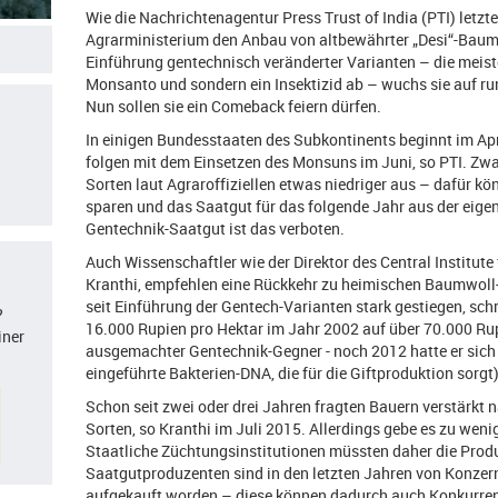
Wie die Nachrichtenagentur Press Trust of India (PTI) letzt
Agrarministerium den Anbau von altbewährter „Desi“-Baum
Einführung gentechnisch veränderter Varianten – die mei
Monsanto und sondern ein Insektizid ab – wuchs sie auf ru
Nun sollen sie ein Comeback feiern dürfen.
In einigen Bundesstaaten des Subkontinents beginnt im Ap
folgen mit dem Einsetzen des Monsuns im Juni, so PTI. Zwar
Sorten laut Agraroffiziellen etwas niedriger aus – dafür kö
sparen und das Saatgut für das folgende Jahr aus der eige
Gentechnik-Saatgut ist das verboten.
Auch Wissenschaftler wie der Direktor des Central Institute
Kranthi, empfehlen eine Rückkehr zu heimischen Baumwoll-
seit Einführung der Gentech-Varianten stark gestiegen, schr
?
16.000 Rupien pro Hektar im Jahr 2002 auf über 70.000 Rupi
iner
ausgemachter Gentechnik-Gegner - noch 2012 hatte er sich 
eingeführte Bakterien-DNA, die für die Giftproduktion sorgt)
Schon seit zwei oder drei Jahren fragten Bauern verstärkt
Sorten, so Kranthi im Juli 2015. Allerdings gebe es zu wen
Staatliche Züchtungsinstitutionen müssten daher die Produk
Saatgutproduzenten sind in den letzten Jahren von Konze
aufgekauft worden – diese können dadurch auch Konkurrenz