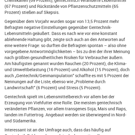
Chemikalien (69 Prozent), gentechnisch veränderte Lebensmittel
(67 Prozent) und Rückstände von Pflanzenschutzmitteln (65
Prozent) stießen auf Skepsis.
Gegenüber dem Vorjahr wurden sogar von 13,5 Prozent mehr
Befragten negative Einstellungen gegenüber Gentechnik-
Lebensmitteln geäußert. Dass es nach wie vor eine konstant
ablehnende Haltung gibt, zeigte sich auch an den Antworten auf
eine weitere Frage: so durften die Befragten spontan – also ohne
vorgegebene Antwortmöglichkeiten – bis zu drei der ihrer Meinung
nach größten gesundheitlichen Risiken für Verbraucher äußern.
Am häufigsten genannt wurden Rauchen (20 Prozent), die Klima-
und Umweltbelastung (16 Prozent) und Alkohol (15 Prozent), doch
auch „Gentechnik/Genmanipulation“ schaffte es mit 5 Prozent der
Nennungen auf die Liste, ebenso wie „Probleme durch
Landwirtschaft“ (6 Prozent) und Stress (5 Prozent).
Gentechnik spielt im Lebensmittelbereich vor allem bei der
Erzeugung von Viehfutter eine Rolle. Die meisten gentechnisch
veränderten Pflanzen, vor allem transgenes Soja, Mais und Raps,
landen im Futtertrog. Angebaut werden sie überwiegend in Nord-
und Südamerika.
Interessant ist an der Umfrage auch, dass das häufig auf