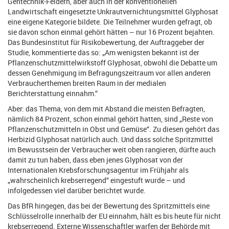
Gentechnik-Feldern, aber auch in der konventionellen
Landwirtschaft eingesetzte Unkrautvernichtungsmittel Glyphosat
eine eigene Kategorie bildete. Die Teilnehmer wurden gefragt, ob
sie davon schon einmal gehört hätten – nur 16 Prozent bejahten.
Das Bundesinstitut für Risikobewertung, der Auftraggeber der
Studie, kommentierte das so: „Am wenigsten bekannt ist der
Pflanzenschutzmittelwirkstoff Glyphosat, obwohl die Debatte um
dessen Genehmigung im Befragungszeitraum vor allen anderen
Verbraucherthemen breiten Raum in der medialen
Berichterstattung einnahm.“
Aber: das Thema, von dem mit Abstand die meisten Befragten,
nämlich 84 Prozent, schon einmal gehört hatten, sind „Reste von
Pflanzenschutzmitteln in Obst und Gemüse“. Zu diesen gehört das
Herbizid Glyphosat natürlich auch. Und dass solche Spritzmittel
im Bewusstsein der Verbraucher weit oben rangieren, dürfte auch
damit zu tun haben, dass eben jenes Glyphosat von der
Internationalen Krebsforschungsagentur im Frühjahr als
„wahrscheinlich krebserregend“ eingestuft wurde – und
infolgedessen viel darüber berichtet wurde.
Das BfR hingegen, das bei der Bewertung des Spritzmittels eine
Schlüsselrolle innerhalb der EU einnahm, hält es bis heute für nicht
krebserregend. Externe Wissenschaftler warfen der Behörde mit