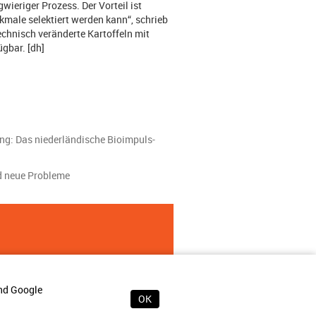
gwieriger Prozess. Der Vorteil ist
kmale selektiert werden kann“, schrieb
hnisch veränderte Kartoffeln mit
ügbar. [dh]
ng: Das niederländische Bioimpuls-
nd neue Probleme
und Google
OK