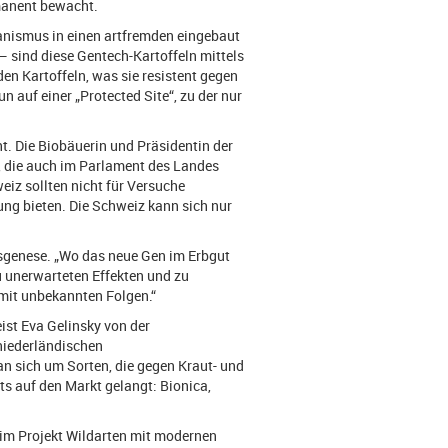
manent bewacht.
anismus in einen artfremden eingebaut
– sind diese Gentech-Kartoffeln mittels
en Kartoffeln, was sie resistent gegen
n auf einer „Protected Site“, zu der nur
. Die Biobäuerin und Präsidentin der
 die auch im Parlament des Landes
weiz sollten nicht für Versuche
ung bieten. Die Schweiz kann sich nur
ansgenese. „Wo das neue Gen im Erbgut
zu unerwarteten Effekten und zu
 mit unbekannten Folgen.“
ist Eva Gelinsky von der
niederländischen
 sich um Sorten, die gegen Kraut- und
ts auf den Markt gelangt: Bionica,
n im Projekt Wildarten mit modernen