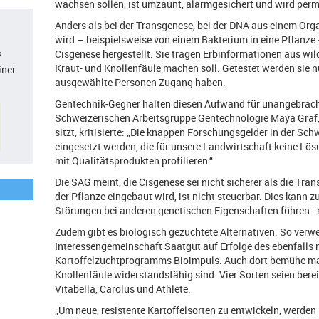
wachsen sollen, ist umzäunt, alarmgesichert und wird per
Anders als bei der Transgenese, bei der DNA aus einem Org
wird – beispielsweise von einem Bakterium in eine Pflanze 
Cisgenese hergestellt. Sie tragen Erbinformationen aus wild
?
Kraut- und Knollenfäule machen soll. Getestet werden sie nu
iner
ausgewählte Personen Zugang haben.
Gentechnik-Gegner halten diesen Aufwand für unangebracht
Schweizerischen Arbeitsgruppe Gentechnologie Maya Graf,
sitzt, kritisierte: „Die knappen Forschungsgelder in der Sch
eingesetzt werden, die für unsere Landwirtschaft keine Lös
mit Qualitätsprodukten profilieren.“
Die SAG meint, die Cisgenese sei nicht sicherer als die Tr
der Pflanze eingebaut wird, ist nicht steuerbar. Dies kann 
Störungen bei anderen genetischen Eigenschaften führen -
Zudem gibt es biologisch gezüchtete Alternativen. So verwe
Interessengemeinschaft Saatgut auf Erfolge des ebenfalls 
Kartoffelzuchtprogramms Bioimpuls. Auch dort bemühe man
Knollenfäule widerstandsfähig sind. Vier Sorten seien berei
Vitabella, Carolus und Athlete.
„Um neue, resistente Kartoffelsorten zu entwickeln, werde