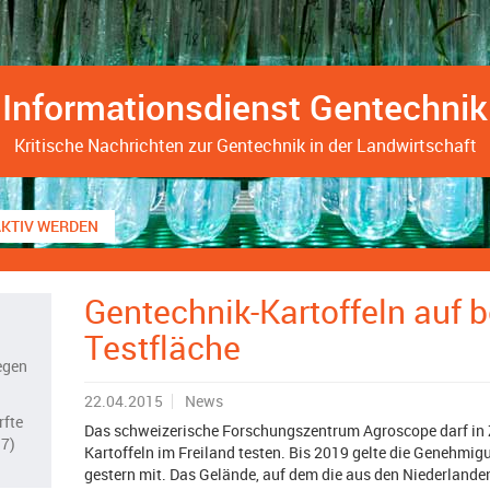
Informationsdienst Gentechnik
Kritische Nachrichten zur Gentechnik in der Landwirtschaft
AKTIV WERDEN
Gentechnik-Kartoffeln auf 
Testfläche
egen
22.04.2015
News
rfte
Das schweizerische Forschungszentrum Agroscope darf in 
17)
Kartoffeln im Freiland testen. Bis 2019 gelte die Genehmigu
gestern mit. Das Gelände, auf dem die aus den Niederlan