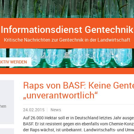
Informationsdienst Gentechnik
Kritische Nachrichten zur Gentechnik in der Landwirtschaft
AKTIV WERDEN
Raps von BASF: Keine Gente
„unverantwortlich“
chen
24.02.2015
News
Auf 26.000 Hektar soll er in Deutschland letztes Jahr ausge
BASF. Er ist resistent gegen ein ebenfalls vom Chemie-Konz
der Raps wächst, ist unbekannt. Landwirtschafts- und Umwe