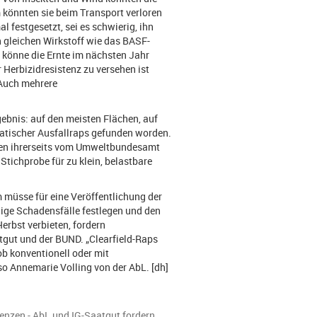
könnten sie beim Transport verloren
l festgesetzt, sei es schwierig, ihn
 gleichen Wirkstoff wie das BASF-
h könne die Ernte im nächsten Jahr
 Herbizidresistenz zu versehen ist
 Auch mehrere
ebnis: auf den meisten Flächen, auf
atischer Ausfallraps gefunden worden.
Daten ihrerseits vom Umweltbundesamt
Stichprobe für zu klein, belastbare
m müsse für eine Veröffentlichung der
aige Schadensfälle festlegen und den
rbst verbieten, fordern
tgut und der BUND. „Clearfield-Raps
ob konventionell oder mit
so Annemarie Volling von der AbL. [dh]
tenzen - AbL und IG-Saatgut fordern