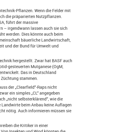
technik-Pflanzen. Wenn die Felder mit
och die präparierten Nutzpflanzen.
SA, führt der massive
n – irgendwann lassen auch sie sich
üht werden. Dies könnte auch beim
emeinschaft bäuerliche Landwirtschaft,
eit und der Bund für Umwelt und
technik hergestellt. Zwar hat BASF auch
leotid-gesteuerten Mutganese (OgM,
entwickelt. Das in Deutschland
ler Züchtung stammen.
uss der „Clearfield“-Raps nicht
zwar ein simples „CL“ angegeben
ch „nicht selbsterklärend“, wie die
e Landwirte beim Anbau keine Auflagen
cht nötig. Auch informieren müssen sie
eiben die Kritiker in einer
Von Insekten und Wind könnten die