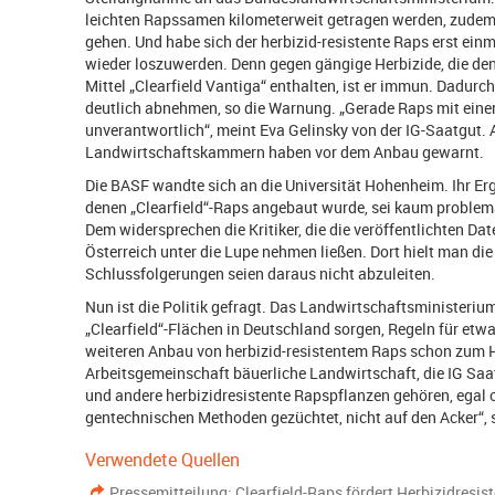
leichten Rapssamen kilometerweit getragen werden, zudem 
gehen. Und habe sich der herbizid-resistente Raps erst einma
wieder loszuwerden. Denn gegen gängige Herbizide, die den
Mittel „Clearfield Vantiga“ enthalten, ist er immun. Dadurc
deutlich abnehmen, so die Warnung. „Gerade Raps mit einer
unverantwortlich“, meint Eva Gelinsky von der IG-Saatgut.
Landwirtschaftskammern haben vor dem Anbau gewarnt.
Die BASF wandte sich an die Universität Hohenheim. Ihr Erg
denen „Clearfield“-Raps angebaut wurde, sei kaum problem
Dem widersprechen die Kritiker, die die veröffentlichten 
Österreich unter die Lupe nehmen ließen. Dort hielt man die 
Schlussfolgerungen seien daraus nicht abzuleiten.
Nun ist die Politik gefragt. Das Landwirtschaftsministeriu
„Clearfield“-Flächen in Deutschland sorgen, Regeln für etw
weiteren Anbau von herbizid-resistentem Raps schon zum He
Arbeitsgemeinschaft bäuerliche Landwirtschaft, die IG Saa
und andere herbizidresistente Rapspflanzen gehören, egal 
gentechnischen Methoden gezüchtet, nicht auf den Acker“, 
Verwendete Quellen
Pressemitteilung: Clearfield-Raps fördert Herbizidresis