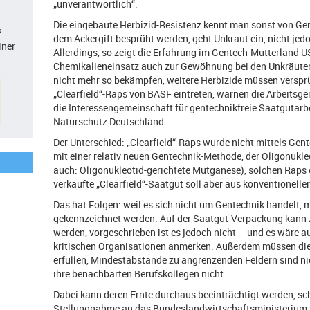
„unverantwortlich“.
Die eingebaute Herbizid-Resistenz kennt man sonst von Gen
?
dem Ackergift besprüht werden, geht Unkraut ein, nicht jed
iner
Allerdings, so zeigt die Erfahrung im Gentech-Mutterland U
Chemikalieneinsatz auch zur Gewöhnung bei den Unkräuter
nicht mehr so bekämpfen, weitere Herbizide müssen verspr
„Clearfield“-Raps von BASF eintreten, warnen die Arbeitsg
die Interessengemeinschaft für gentechnikfreie Saatgutarb
Naturschutz Deutschland.
Der Unterschied: „Clearfield“-Raps wurde nicht mittels Gen
mit einer relativ neuen Gentechnik-Methode, der Oligonuk
auch: Oligonukleotid-gerichtete Mutganese), solchen Raps 
verkaufte „Clearfield“-Saatgut soll aber aus konventionel
Das hat Folgen: weil es sich nicht um Gentechnik handelt, m
gekennzeichnet werden. Auf der Saatgut-Verpackung kann 
werden, vorgeschrieben ist es jedoch nicht – und es wäre au
kritischen Organisationen anmerken. Außerdem müssen di
erfüllen, Mindestabstände zu angrenzenden Feldern sind ni
ihre benachbarten Berufskollegen nicht.
Dabei kann deren Ernte durchaus beeinträchtigt werden, schr
Stellungnahme an das Bundeslandwirtschaftsministerium. 