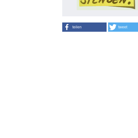
teilen
tweet