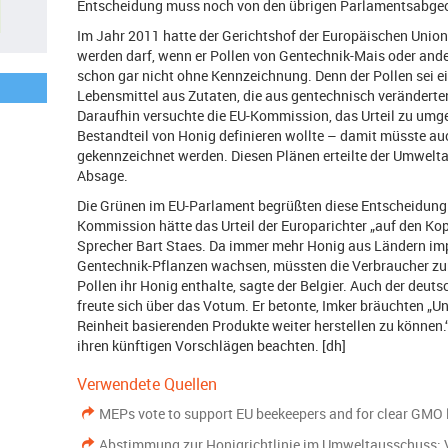
Entscheidung muss noch von den übrigen Parlamentsabgeor
Im Jahr 2011 hatte der Gerichtshof der Europäischen Union 
werden darf, wenn er Pollen von Gentechnik-Mais oder and
schon gar nicht ohne Kennzeichnung. Denn der Pollen sei ei
Lebensmittel aus Zutaten, die aus gentechnisch verändert
Daraufhin versuchte die EU-Kommission, das Urteil zu umge
Bestandteil von Honig definieren wollte – damit müsste au
gekennzeichnet werden. Diesen Plänen erteilte der Umwelt
Absage.
Die Grünen im EU-Parlament begrüßten diese Entscheidung.
Kommission hätte das Urteil der Europarichter „auf den Kopf
Sprecher Bart Staes. Da immer mehr Honig aus Ländern imp
Gentechnik-Pflanzen wachsen, müssten die Verbraucher zu
Pollen ihr Honig enthalte, sagte der Belgier. Auch der deu
freute sich über das Votum. Er betonte, Imker bräuchten „U
Reinheit basierenden Produkte weiter herstellen zu können
ihren künftigen Vorschlägen beachten. [dh]
Verwendete Quellen
MEPs vote to support EU beekeepers and for clear GMO l
Abstimmung zur Honigrichtlinie im Umweltausschuss: 