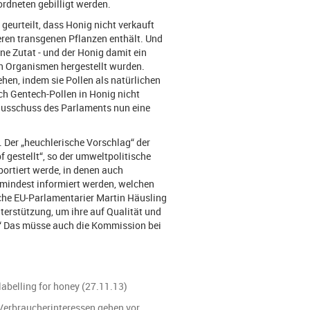
dneten gebilligt werden.
geurteilt, dass Honig nicht verkauft
eren transgenen Pflanzen enthält. Und
ne Zutat - und der Honig damit ein
en Organismen hergestellt wurden.
hen, indem sie Pollen als natürlichen
ch Gentech-Pollen in Honig nicht
ausschuss des Parlaments nun eine
 Der „heuchlerische Vorschlag“ der
 gestellt“, so der umweltpolitische
ortiert werde, in denen auch
mindest informiert werden, welchen
tsche EU-Parlamentarier Martin Häusling
nterstützung, um ihre auf Qualität und
.“ Das müsse auch die Kommission bei
abelling for honey (27.11.13)
Verbraucherinteressen gehen vor