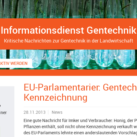
Informationsdienst Gentechnik
Kritische Nachrichten zur Gentechnik in der Landwirtschaft
AKTIV WERDEN
EU-Parlamentarier: Gentech
Kennzeichnung
?
28.11.2013
News
iner
Eine gute Nachricht für Imker und Verbraucher: Honig, der 
Pflanzen enthält, soll nicht ohne Kennzeichnung verkauft
des EU-Parlaments lehnte einen anderslautenden Vorschla