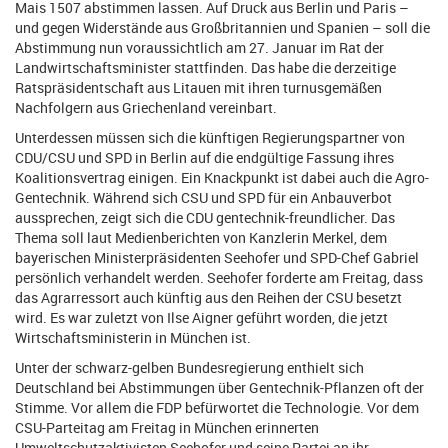
Mais 1507 abstimmen lassen. Auf Druck aus Berlin und Paris –
und gegen Widerstände aus Großbritannien und Spanien – soll die
Abstimmung nun voraussichtlich am 27. Januar im Rat der
Landwirtschaftsminister stattfinden. Das habe die derzeitige
Ratspräsidentschaft aus Litauen mit ihren turnusgemäßen
Nachfolgern aus Griechenland vereinbart.
Unterdessen müssen sich die künftigen Regierungspartner von
CDU/CSU und SPD in Berlin auf die endgültige Fassung ihres
Koalitionsvertrag einigen. Ein Knackpunkt ist dabei auch die Agro-
Gentechnik. Während sich CSU und SPD für ein Anbauverbot
aussprechen, zeigt sich die CDU gentechnik-freundlicher. Das
Thema soll laut Medienberichten von Kanzlerin Merkel, dem
bayerischen Ministerpräsidenten Seehofer und SPD-Chef Gabriel
persönlich verhandelt werden. Seehofer forderte am Freitag, dass
das Agrarressort auch künftig aus den Reihen der CSU besetzt
wird. Es war zuletzt von Ilse Aigner geführt worden, die jetzt
Wirtschaftsministerin in München ist.
Unter der schwarz-gelben Bundesregierung enthielt sich
Deutschland bei Abstimmungen über Gentechnik-Pflanzen oft der
Stimme. Vor allem die FDP befürwortet die Technologie. Vor dem
CSU-Parteitag am Freitag in München erinnerten
Umweltschutzaktivisten Seehofer und seine Partei an ihr