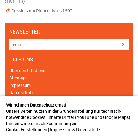
(18.11.13)
Dossier zum Pioneer-Mais 1507
NEWSLETTER
ÜBER UNS
Über den Infodienst
Sitemap
Impressum
Datenschutz
Cookie Einstellungen
Wir nehmen Datenschutz ernst!
Unsere Seiten nutzen in der Grundeinstellung nur technisch-
NETZWERK
notwendige Cookies. Inhalte Dritter (YouTube und Google Maps)
binden wir erst nach Zustimmung ein.
Träger & Unterstützer
Cookie-Einstellungen
|
Impressum
&
Datenschutz
Ansprechpartner