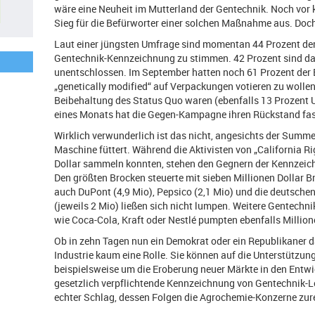
wäre eine Neuheit im Mutterland der Gentechnik. Noch vor 
Sieg für die Befürworter einer solchen Maßnahme aus. Doch
Laut einer jüngsten Umfrage sind momentan 44 Prozent der K
Gentechnik-Kennzeichnung zu stimmen. 42 Prozent sind da
unentschlossen. Im September hatten noch 61 Prozent der 
„genetically modified“ auf Verpackungen votieren zu wollen
Beibehaltung des Status Quo waren (ebenfalls 13 Prozent U
eines Monats hat die Gegen-Kampagne ihren Rückstand fas
Wirklich verwunderlich ist das nicht, angesichts der Summen
Maschine füttert. Während die Aktivisten von „California Ri
Dollar sammeln konnten, stehen den Gegnern der Kennzeich
Den größten Brocken steuerte mit sieben Millionen Dollar
auch DuPont (4,9 Mio), Pepsico (2,1 Mio) und die deutsc
(jeweils 2 Mio) ließen sich nicht lumpen. Weitere Gentechn
wie Coca-Cola, Kraft oder Nestlé pumpten ebenfalls Millio
Ob in zehn Tagen nun ein Demokrat oder ein Republikaner da
Industrie kaum eine Rolle. Sie können auf die Unterstützun
beispielsweise um die Eroberung neuer Märkte in den Entw
gesetzlich verpflichtende Kennzeichnung von Gentechnik-Le
echter Schlag, dessen Folgen die Agrochemie-Konzerne zure