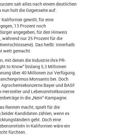
kurzem sah alles nach einem deutlichen
 nun holt die Gegenseite auf.
alifornier gewillt, für eine
gegen, 13 Prozent noch
Bürger angegeben, für den Hinweis
, während nur 25 Prozent für die
nentschlossene). Das heißt: innerhalb
t wett gemacht.
, mit denen die Industrie ihre PR-
ght to Know“ bislang 5,3 Millionen
nung über 40 Millionen zur Verfügung.
 Branchenprimus Monsanto bei. Doch
hen Agrochemiekonzerne Bayer und BASF
ik-Hersteller und Lebensmittelkonzerne
nenbeträge in die „Nein“-Kampagne.
s Rennen macht, spielt für die
g beider Kandidaten zählen, wenn es
icklungsländern geht. Doch eine
bensmitteln in Kalifornien wäre ein
cht fürchten.