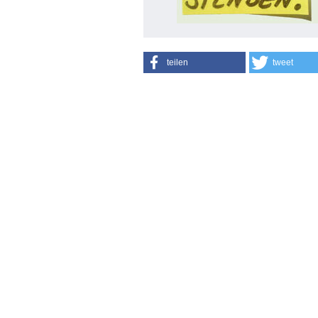
teilen
tweet