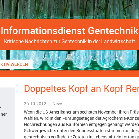
Informationsdienst Gentechnik
Kritische Nachrichten zur Gentechnik in der Landwirtschaft
AKTIV WERDEN
Doppeltes Kopf-an-Kopf-Re
26.10.2012
News
?
Wenn die US-Amerikaner am sechsten November ihren Präsid
iner
wählen, wird in den Führungsetagen der Agrochemie-Konze
Hochrechnungen aus Kalifornien entgegen gebangt werden. 
Schwergewichts unter den Bundesstaaten stimmen an dies
gentechnisch veränderte Zutaten in Lebensmitteln fortan 