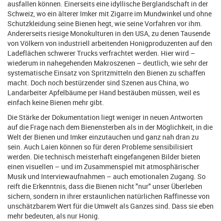
ausfallen können. Einerseits eine idyllische Berglandschaft in der
Schweiz, wo ein älterer Imker mit Zigarre im Mundwinkel und ohne
Schutzkleidung seine Bienen hegt, wie seine Vorfahren vor ihm.
Andererseits riesige Monokulturen in den USA, zu denen Tausende
von Völkern von industriell arbeitenden Honigproduzenten auf den
Ladeflächen schwerer Trucks verfrachtet werden. Hier wird –
wiederum in nahegehenden Makroszenen – deutlich, wie sehr der
systematische Einsatz von Spritzmitteln den Bienen zu schaffen
macht. Doch noch bestürzender sind Szenen aus China, wo
Landarbeiter Apfelbäume per Hand bestäuben müssen, weil es
einfach keine Bienen mehr gibt.
Die Stärke der Dokumentation liegt weniger in neuen Antworten
auf die Frage nach dem Bienensterben als in der Möglichkeit, in die
Welt der Bienen und Imker einzutauchen und ganz nah dran zu
sein. Auch Laien können so für deren Probleme sensibilisiert
werden. Die technisch meisterhaft eingefangenen Bilder bieten
einen visuellen – und im Zusammenspiel mit atmosphärischer
Musik und Interviewaufnahmen – auch emotionalen Zugang. So
reift die Erkenntnis, dass die Bienen nicht "nur" unser Überleben
sichern, sondern in ihrer erstaunlichen natürlichen Raffinesse von
unschätzbarem Wert für die Umwelt als Ganzes sind. Dass sie eben
mehr bedeuten, als nur Honig.