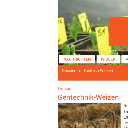
NACHRICHTEN
WISSEN
Dossiers
Gentech-Weizen
Dossier
Gentechnik-Weizen
Ne
an
Er
de