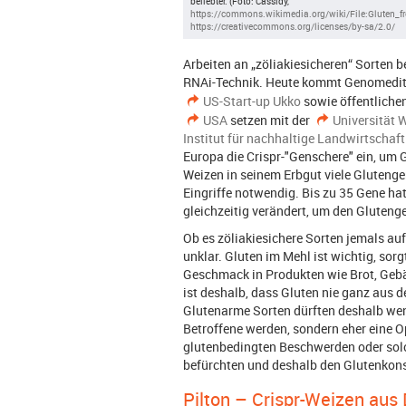
beliebter. (Foto: Cassidy,
https://commons.wikimedia.org/wiki/File:Gluten_fr
https://creativecommons.org/licenses/by-sa/2.0/
Arbeiten an „zöliakiesicheren“ Sorten b
RNAi-Technik. Heute kommt Genomedit
US-Start-up Ukko
sowie öffentlichen
USA
setzen mit der
Universität
Institut für nachhaltige Landwirtschaft
Europa die Crispr-"Genschere" ein, um 
Weizen in seinem Erbgut viele Glutenge
Eingriffe notwendig. Bis zu 35 Gene ha
gleichzeitig verändert, um den Glutenge
Ob es zöliakiesichere Sorten jemals auf
unklar. Gluten im Mehl ist wichtig, sorg
Geschmack in Produkten wie Brot, Geb
ist deshalb, dass Gluten nie ganz aus 
Glutenarme Sorten dürften deshalb weni
Betroffene werden, sondern eher eine O
glutenbedingten Beschwerden oder solch
befürchten und deshalb den Glutenkon
Pilton – Crispr-Weizen aus