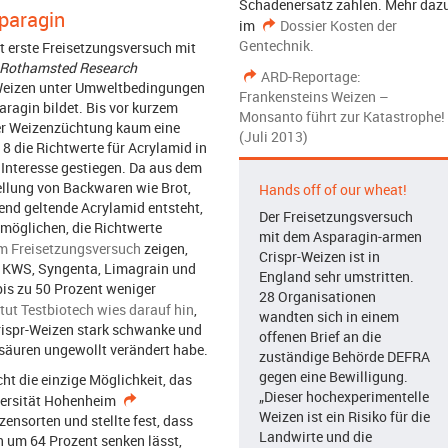
Schadenersatz zahlen. Mehr daz
paragin
im
Dossier Kosten der
Gentechnik.
t erste Freisetzungsversuch mit
Rothamsted Research
ARD-Reportage:
Weizen unter Umweltbedingungen
Frankensteins Weizen –
aragin bildet. Bis vor kurzem
Monsanto führt zur Katastrophe!
der Weizenzüchtung kaum eine
(Juli 2013)
8 die Richtwerte für Acrylamid in
 Interesse gestiegen. Da aus dem
ellung von Backwaren wie Brot,
Hands off of our wheat!
end geltende Acrylamid entsteht,
Der Freisetzungsversuch
rmöglichen, die Richtwerte
mit dem Asparagin-armen
m Freisetzungsversuch
zeigen,
Crispr-Weizen ist in
n KWS, Syngenta, Limagrain und
England sehr umstritten.
bis zu 50 Prozent weniger
28 Organisationen
itut Testbiotech wies darauf hin
,
wandten sich in einem
rispr-Weizen stark schwanke und
offenen Brief an die
säuren ungewollt verändert habe.
zuständige Behörde DEFRA
gegen eine Bewilligung.
ht die einzige Möglichkeit, das
„Dieser hochexperimentelle
versität Hohenheim
Weizen ist ein Risiko für die
ensorten und stellte fest, dass
Landwirte und die
h um 64 Prozent senken lässt,