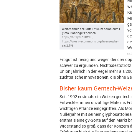
Mi
we
Ku
Mi
ge
Weizenähren der Sorte Triticum polonicum L.
ve
(Foto: Böhringer Friedrich,
de
https://bit.ly/461BTaL
,
de
https://creativecommons.org/licenses/by-
sa/2.5/
)
We
sc
Erbgut ist riesig und wegen der drei 
schwer zu ergründen. Nichtsdestotrotz
Union jährlich in der Regel mehr als 20
züchterische Innovationen, die ohne Ge
Bisher kaum Gentech-Weiz
Seit 1992 erstmals ein Weizen gentechn
Entwickler:innen unzählige Male ins Er
wichtigen Pflanze eingegriffen. Als Mo
Nullerjahre mit seinem glyphosattole
erstmals eine gv-Sorte auf den Markt br
Widerstand so groß, dass der Konzern 
Erfahrung hielt die Saatgutkonzerne la