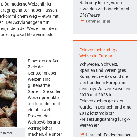
Nahrungskette“, warnt
t. Da moderne Weizenlinien
etwa das Verbändebündnis
sparagingehalten haben, lassen
GM Freeze
.
 herkömmlichem Weg – etwa mit
Offener Brief
en. Der Acrylamidgehalt in
lten, indem der Weizen auf dem
Backen große Hitze vermieden
Feldversuche mit gv-
Weizen in Europa
Eines der großen
Schweden, Schweiz,
Ziele der
Spanien und Vereinigtes
Gentechnik bei
Königreich – das sind die
Weizen sind
vier Länder in Europa, in
glutenarme
denen gv-Weizen zwischen
Sorten. Sie sollen
2016 und 2023 in
Weizenprodukte
Feldversuchen getestet
auch für die rund
wurde. In Deutschland ging
ein bis zwei
2012 letztmals ein
Prozent der
Freisetzungsantrag für gv-
Weltbevölkerung
Weizen ein.
verträglicher
nen immer
machen, die unter
Liste
mit Feldversuchen