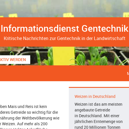
Informationsdienst Gentechnik
Kritische Nachrichten zur Gentechnik in der Landwirtschaft
AKTIV WERDEN
Weizen in Deutschland
Weizen ist das am meisten
ben Mais und Reis ist kein
angebaute Getreide
deres Getreide so wichtig für die
in Deutschland. Mit einer
nährung der Weltbevölkerung wie
jährlichen Erntemenge von
r Weizen. Auf mehr als 200
rund 20 Millionen Tonnen