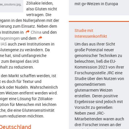
Zöliakie leiden,
mit gv-Weizen in Europa
ee_croutons.jpg
,
also Gluten nicht
vertragen. Die
egann in den Nullerjahren mit der
ierung zum Einsatz. Neben dem
Studie mit
 Instituten in
China
und den
Interessenkonflikt
 Wageningen
und dem
 IAS
auch zwei Institutionen in
Um das aus ihrer Sicht
Glutengene zu verändern. Da
große Potenzial neuer
ne hat, sind umfangreiche
genomischer Techniken zu
t zum Beispiel das IAS
beleuchten, ließ die EU-
halt zu reduzieren.
Kommission 2023 von ihrer
Forschungsstelle JRC eine
 den Markt schaffen werden, ist
Studie über den Nutzen von
t es doch für Textur und
genomeditiertem
äck oder Nudeln. Wahrscheinlich
glutenarmem Weizen
dem Weizen entfernt werden wird.
erstellen. Deren positive
ger eine Lösung für Zöliakie-
Ergebnisse sind jedoch mit
ption für Menschen mit leichten
Vorsicht zu genießen:
e, die eine Glutensensitivität
Neben zwei JRC-
sum reduzieren möchten.
Mitarbeitenden waren auch
drei Forscher:innen an der
 Deutschland