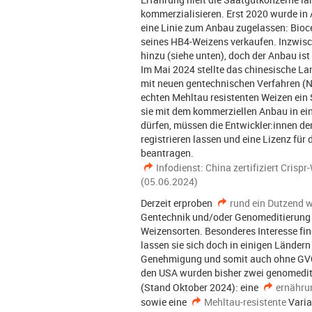
kommerzialisieren. Erst 2020 wurde in 
eine Linie zum Anbau zugelassen: Bioce
seines HB4-Weizens verkaufen. Inzwis
hinzu (siehe unten), doch der Anbau ist
Im Mai 2024 stellte das chinesische L
mit neuen gentechnischen Verfahren (N
echten Mehltau resistenten Weizen ein S
sie mit dem kommerziellen Anbau in ei
dürfen, müssen die Entwickler:innen de
registrieren lassen und eine Lizenz fü
beantragen.
Infodienst: China zertifiziert Crisp
(05.06.2024)
Derzeit erproben
rund ein Dutzend w
Gentechnik und/oder Genomeditierung 
Weizensorten. Besonderes Interesse fin
lassen sie sich doch in einigen Länder
Genehmigung und somit auch ohne GVO
den USA wurden bisher zwei genomediti
(Stand Oktober 2024): eine
ernähru
sowie eine
Mehltau-resistente
Varia