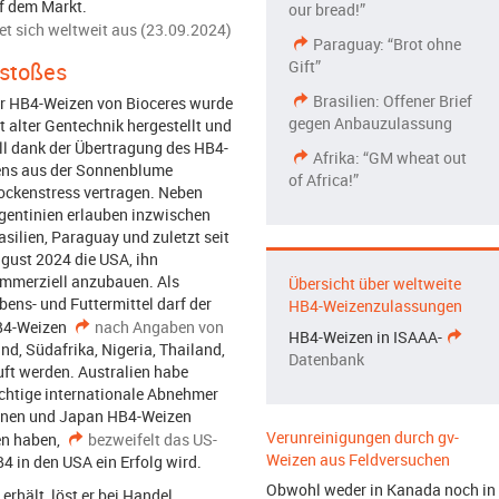
uf dem Markt.
our bread!”
et sich weltweit aus (23.09.2024)
Paraguay: “Brot ohne
Gift”
stoßes
Brasilien: Offener Brief
r HB4-Weizen von Bioceres wurde
gegen Anbauzulassung
t alter Gentechnik hergestellt und
ll dank der Übertragung des HB4-
Afrika: “GM wheat out
ns aus der Sonnenblume
of Africa!”
ockenstress vertragen. Neben
gentinien erlauben inzwischen
asilien, Paraguay und zuletzt seit
gust 2024 die USA, ihn
mmerziell anzubauen. Als
Übersicht über weltweite
bens- und Futtermittel darf der
HB4-Weizenzulassungen
4-Weizen
nach Angaben von
HB4-Weizen in ISAAA-
nd, Südafrika, Nigeria, Thailand,
Datenbank
uft werden. Australien habe
chtige internationale Abnehmer
pinen und Japan HB4-Weizen
Verunreinigungen durch gv-
en haben,
bezweifelt das US-
Weizen aus Feldversuchen
B4 in den USA ein Erfolg wird.
Obwohl weder in Kanada noch in
hält, löst er bei Handel,