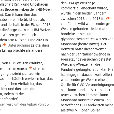
den USA gv-Weizen je
ellschaft Kritik und Unbehagen
kommerziell angebaut wurde,
, das Bioceres neben dem HB4-Gen
wurde in den beiden Ländern
hat. Damit kann ihm das
zwischen 2013 und 2018 in
aben – ein Herbizid, das als
vier Fällen
wild wachsender gv-
 und deshalb in der EU seit 2018
Weizen gefunden. Jedesmal
ner die Sorge, dass ein HB4-Weizen
handelte es sich um
io-Weizen gentechnisch
glyphosatresistenten Weizen von
udem sein Nutzen: Eine 2023 in
Monsanto (heute Bayer). Der
e
Untersuchung
zeigte, dass
Konzern hatte diesen Weizen
r Ertrag brachte als andere
nach der Jahrtausendwende in
Freisetzungsversuchen getestet.
u von HB4-Weizen erlaubte,
Wie der gv-Weizen an die
er:innen in einem
offenen
Fundorte gelangte, ist unklar. Kla
gung bezieht sich auf ein
ist hingegen, dass unkontrolliert
sozialschädlich erwiesen hat, das
wachsender gv-Weizen eine
logischen Vielfalt ist, das die
Quelle für GVO-Verunreinigungen
löst und das auch die
sein kann - und die Verursacher
t, indem es die
teuer zu stehen kommen kann.
 gefährdet".
Monsanto musste in einem Fall
nien wird um den Anbau von gv-
betroffenen US-Landwirten mehr
)
als zwei Millionen Dollar