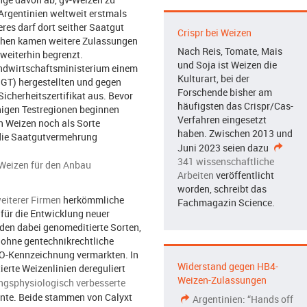
Argentinien weltweit erstmals
res darf dort seither Saatgut
Crispr bei Weizen
chen kamen weitere Zulassungen
Nach Reis, Tomate, Mais
 weiterhin begrenzt.
und Soja ist Weizen die
andwirtschaftsministerium einem
Kulturart, bei der
GT) hergestellten und gegen
Forschende bisher am
icherheitszertifikat aus. Bevor
häufigsten das Crispr/Cas-
nigen Testregionen beginnen
Verfahren eingesetzt
n Weizen noch als Sorte
haben. Zwischen 2013 und
r die Saatgutvermehrung
Juni 2023 seien dazu
341 wissenschaftliche
r-Weizen für den Anbau
Arbeiten
veröffentlicht
worden, schreibt das
eiterer Firmen
herkömmliche
Fachmagazin Science.
für die Entwicklung neuer
den dabei genomeditierte Sorten,
n ohne gentechnikrechtliche
-Kennzeichnung vermarkten. In
Widerstand gegen HB4-
erte Weizenlinien dereguliert
Weizen-Zulassungen
ngsphysiologisch verbesserte
nte. Beide stammen von Calyxt
Argentinien: “Hands off