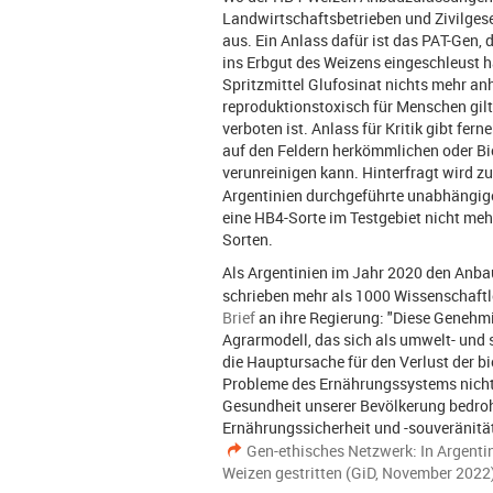
Landwirtschaftsbetrieben und Zivilges
aus. Ein Anlass dafür ist das PAT-Gen
ins Erbgut des Weizens eingeschleust 
Spritzmittel Glufosinat nichts mehr anh
reproduktionstoxisch für Menschen gilt
verboten ist. Anlass für Kritik gibt fer
auf den Feldern herkömmlichen oder B
verunreinigen kann. Hinterfragt wird z
Argentinien durchgeführte unabhängig
eine HB4-Sorte im Testgebiet nicht meh
Sorten.
Als Argentinien im Jahr 2020 den Anba
schrieben mehr als 1000 Wissenschaftl
Brief
an ihre Regierung: "Diese Genehmi
Agrarmodell, das sich als umwelt- und 
die Hauptursache für den Verlust der bio
Probleme des Ernährungssystems nicht 
Gesundheit unserer Bevölkerung bedroh
Ernährungssicherheit und -souveränität
Gen-ethisches Netzwerk: In Argenti
Weizen gestritten (GiD, November 2022