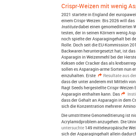
Crispr-Weizen mit wenig As
2021 startete in England der europawei
einem Crispr-Weizen: Bis 2026 will das
Institute
dabei einen genomeditierten 
testen, der in seinen Körnern wenig Asp
noch spielte der Asparagingehalt bei 
Rolle. Doch seit die EU-Kommission 201
Backwaren heruntergesetzt hat, ist das
Asparagin in Weizenmehl bei der Herst
Keksen oder Cracker das als krebserreg
sollen es Asparagin-arme Sorten nun e
einzuhalten. Erste
Resultate aus de
dass der unter anderem mit Mitteln vo
Ragt Seeds hergestellte Crispr-Weizen 
Asparagin enthalten kann. Das
Inst
dass der Gehalt an Asparagin in dem C
sich die Konzentration mehrerer Amino
Die umstrittene Genomeditierung ist nic
Acrylamidproblem anzugehen. Die Uni
untersuchte
149 mitteleuropäische Weiz
sich der Asparagingehalt allein dadurc