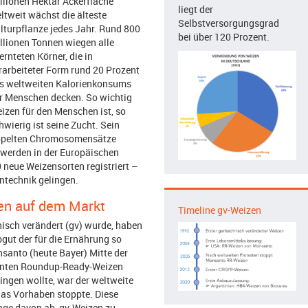
llionen Hektar Ackerfläche
liegt der
ltweit wächst die älteste
Selbstversorgungsgrad
lturpflanze jedes Jahr. Rund 800
bei über 120 Prozent.
llionen Tonnen wiegen alle
ernteten Körner, die in
rarbeiteter Form rund 20 Prozent
s weltweiten Kalorienkonsums
r Menschen decken. So wichtig
izen für den Menschen ist, so
hwierig ist seine Zucht. Sein
doppelten Chromosomensätze
 werden in der Europäischen
0 neue Weizensorten registriert –
ntechnik gelingen.
en auf dem Markt
Timeline gv-Weizen
isch verändert (gv) wurde, haben
bgut der für die Ernährung so
nsanto (heute Bayer) Mitte der
ranten Roundup-Ready-Weizen
ingen wollte, war der weltweite
das Vorhaben stoppte. Diese
nge davon ab, gv-Weizen zu