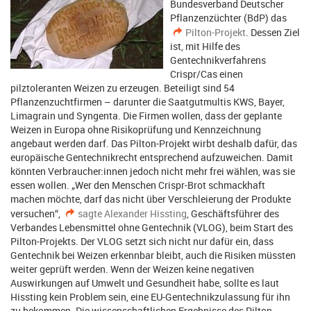
Bundesverband Deutscher
Pflanzenzüchter (BdP) das
Pilton-Projekt
. Dessen Ziel
ist, mit Hilfe des
Gentechnikverfahrens
Crispr/Cas einen
pilztoleranten Weizen zu erzeugen. Beteiligt sind 54
Pflanzenzuchtfirmen – darunter die Saatgutmultis KWS, Bayer,
Limagrain und Syngenta. Die Firmen wollen, dass der geplante
Weizen in Europa ohne Risikoprüfung und Kennzeichnung
angebaut werden darf. Das Pilton-Projekt wirbt deshalb dafür, das
europäische Gentechnikrecht entsprechend aufzuweichen. Damit
könnten Verbraucher:innen jedoch nicht mehr frei wählen, was sie
essen wollen. „Wer den Menschen Crispr-Brot schmackhaft
machen möchte, darf das nicht über Verschleierung der Produkte
versuchen“,
sagte Alexander Hissting
, Geschäftsführer des
Verbandes Lebensmittel ohne Gentechnik (VLOG), beim Start des
Pilton-Projekts. Der VLOG setzt sich nicht nur dafür ein, dass
Gentechnik bei Weizen erkennbar bleibt, auch die Risiken müssten
weiter geprüft werden. Wenn der Weizen keine negativen
Auswirkungen auf Umwelt und Gesundheit habe, sollte es laut
Hissting kein Problem sein, eine EU-Gentechnikzulassung für ihn
zu bekommen. Die wissenschaftlichen Ergebnisse des Pilton-