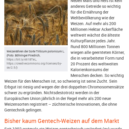
Neben Mais und Reis ist kein
anderes Getreide so wichtig
für die Ernährung der
Weltbevölkerung wie der
Weizen. Auf mehr als 200
Millionen Hektar Ackerfläche
weltweit wächst die älteste
Kulturpflanze jedes Jahr.
Rund 800 Millionen Tonnen
Weizenähren der Sorte Triticum polonicum L.
wiegen alle geernteten Körner,
(Foto: Böhringer Friedrich,
die in verarbeiteter Form rund
https://bit.ly/461BTaL
,
20 Prozent des weltweiten
https://creativecommons.org/licenses/by-
sa/2.5/
)
Kalorienkonsums der
Menschen decken. So wichtig
Weizen für den Menschen ist, so schwierig ist seine Zucht. Sein
Erbgut ist riesig und wegen der drei doppelten Chromosomensätze
schwer zu ergründen. Nichtsdestotrotz werden in der
Europäischen Union jährlich in der Regel mehr als 200 neue
Weizensorten registriert – züchterische Innovationen, die ohne
Gentechnik gelingen.
Bisher kaum Gentech-Weizen auf dem Markt
Seit 1992 erstmals ein Weizen gentechnisch verändert (gv) wurde,