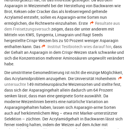
Asparagin in Weizenmehl bei der Herstellung von Backwaren wie
Brot, Keksen oder Cracker das als krebserregend geltende
Acrylamid entsteht, sollen es Asparagin-arme Sorten nun
ermöglichen, die Richtwerte einzuhalten. Erste
Resultate aus
dem Freisetzungsversuch
zeigen, dass der unter anderem mit
Mitteln von KWS, Syngenta, Limagrain und Ragt Seeds
hergestellte Crispr-Weizen bis zu 50 Prozent weniger Asparagin
enthalten kann. Das
Institut Testbiotech wies darauf hin
, dass
der Gehalt an Asparagin in dem Crispr-Weizen stark schwanke und
sich die Konzentration mehrerer Aminosäuren ungewollt verändert
habe.
Die umstrittene Genomeditierung ist nicht die einzige Möglichkeit,
das Acrylamidproblem anzugehen. Die Universität Hohenheim
untersuchte
149 mitteleuropäische Weizensorten und stellte fest,
dass sich der Asparagingehalt allein dadurch um 64 Prozent
senken lässt, dass man eine geeignete Sorte auswählt. Da
moderne Weizenlinien bereits eine natürliche Variation an
Asparagingehalten haben, lassen sich Asparagin-arme Sorten
auch auf herkömmlichem Weg – etwa mit Marker-unterstützter
Selektion – züchten. Der Acrylamidgehalt in Backwaren lässt sich
ferner niedrig halten, indem der Weizen auf dem Acker mit