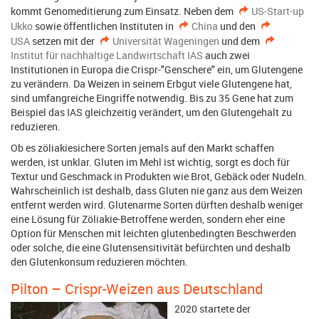
kommt Genomeditierung zum Einsatz. Neben dem
US-Start-up
Ukko
sowie öffentlichen Instituten in
China
und den
USA
setzen mit der
Universität Wageningen
und dem
Institut für nachhaltige Landwirtschaft IAS
auch zwei
Institutionen in Europa die Crispr-"Genschere" ein, um Glutengene
zu verändern. Da Weizen in seinem Erbgut viele Glutengene hat,
sind umfangreiche Eingriffe notwendig. Bis zu 35 Gene hat zum
Beispiel das IAS gleichzeitig verändert, um den Glutengehalt zu
reduzieren.
Ob es zöliakiesichere Sorten jemals auf den Markt schaffen
werden, ist unklar. Gluten im Mehl ist wichtig, sorgt es doch für
Textur und Geschmack in Produkten wie Brot, Gebäck oder Nudeln.
Wahrscheinlich ist deshalb, dass Gluten nie ganz aus dem Weizen
entfernt werden wird. Glutenarme Sorten dürften deshalb weniger
eine Lösung für Zöliakie-Betroffene werden, sondern eher eine
Option für Menschen mit leichten glutenbedingten Beschwerden
oder solche, die eine Glutensensitivität befürchten und deshalb
den Glutenkonsum reduzieren möchten.
Pilton – Crispr-Weizen aus Deutschland
2020 startete der