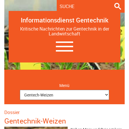
Informationsdienst Gentechnik
Kritische Nachrichten zur Gentechnik in der
Landwirtschaft
Navigation
ein-/ausblenden
Menü
Dossier
Gentechnik-Weizen