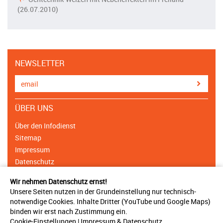
(26.07.2010)
NEWSLETTER
ÜBER UNS
Über den Infodienst
Sitemap
Impressum
Datenschutz
Cookie Einstellungen
Wir nehmen Datenschutz ernst!
Unsere Seiten nutzen in der Grundeinstellung nur technisch-
NETZWERK
notwendige Cookies. Inhalte Dritter (YouTube und Google Maps)
binden wir erst nach Zustimmung ein.
Träger & Unterstützer
Cookie-Einstellungen
|
Impressum
&
Datenschutz