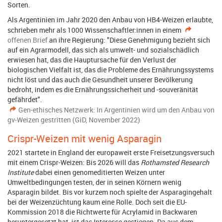
Sorten.
Als Argentinien im Jahr 2020 den Anbau von HB4-Weizen erlaubte,
schrieben mehr als 1000 Wissenschaftler:innen in einem
offenen Brief
an ihre Regierung: "Diese Genehmigung bezieht sich
auf ein Agrarmodell, das sich als umwelt- und sozialschädlich
erwiesen hat, das die Hauptursache für den Verlust der
biologischen Vielfalt ist, das die Probleme des Ernährungssystems
nicht löst und das auch die Gesundheit unserer Bevölkerung
bedroht, indem es die Ernährungssicherheit und -souveränität
gefährdet".
Gen-ethisches Netzwerk: In Argentinien wird um den Anbau von
gv-Weizen gestritten (GiD, November 2022)
Crispr-Weizen mit wenig Asparagin
2021 startete in England der europaweit erste Freisetzungsversuch
mit einem Crispr-Weizen: Bis 2026 will das
Rothamsted Research
Institute
dabei einen genomeditierten Weizen unter
Umweltbedingungen testen, der in seinen Körnern wenig
Asparagin bildet. Bis vor kurzem noch spielte der Asparagingehalt
bei der Weizenzüchtung kaum eine Rolle. Doch seit die EU-
Kommission 2018 die Richtwerte für Acrylamid in Backwaren
heruntergesetzt hat, ist das Interesse gestiegen. Da aus dem