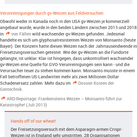
Verunreinigungen durch gv-Weizen aus Feldversuchen
Obwohl weder in Kanada noch in den USA gv-Weizen je kommerziell
angebaut wurde, wurde in den beiden Ländern zwischen 2013 und 2018
in
vier Fällen
wild wachsender gv-Weizen gefunden. Jedesmal
handelte es sich um glyphosatresistenten Weizen von Monsanto (heute
Bayer). Der Konzern hatte diesen Weizen nach der Jahrtausendwende in
Freisetzungsversuchen getestet. Wie der gv-Weizen an die Fundorte
gelangte, ist unklar. Klar ist hingegen, dass unkontrolliert wachsender
gv-Weizen eine Quelle für GVO-Verunreinigungen sein kann - und die
Verursacher teuer zu stehen kommen kann. Monsanto musste in einem
Fall betroffenen US-Landwirten mehr als zwei Millionen Dollar
Schadenersatz zahlen. Mehr dazu im
Dossier Kosten der
Gentechnik.
ARD-Reportage: Frankensteins Weizen – Monsanto führt zur
Katastrophe! (Juli 2013)
Hands off of our wheat!
Der Freisetzungsversuch mit dem Asparagin-armen Crispr-
Weizen ist in England sehr umstritten. 28 Organisationen