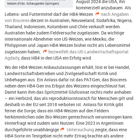
August 2024 die USA, ihn
Netzen (Foto: Schaugarten Üplingen)
kommerziell anzubauen. Als
Lebens- und Futtermittel darf der HB4-Weizen
nach Angaben
von Bioceres
derzeit in Australien, Neuseeland, Südafrika, Nigeria,
Thailand, Indonesien, Kolumbien und Chile verkauft werden.
Australien habe zudem Feldversuche zugelassen. Da wichtige
internationale Abnehmer von US-Weizen, wie Mexiko, die
Philippinen und Japan HB4-Weizen bisher nicht als Lebensmittel
zugelassen haben,
bezweifelt das US-Landwirtschaftsportal
Agdaily
, dass HB4 in den USA ein Erfolg wird.
Wo der HB4-Weizen Anbauzulassungen erhält, löst er bei Handel,
Landwirtschaftsbetrieben und Zivilgesellschaft Kritik und
Unbehagen aus. Ein Anlass dafür ist das PAT-Gen, das Bioceres
neben dem HB4-Gen ins Erbgut des Weizens eingeschleust hat.
Damit kann ihm das Spritzmittel Glufosinat nichts mehr anhaben
– ein Herbizid, das als reproduktionstoxisch für Menschen gilt und
deshalb in der EU seit 2018 verboten ist. Anlass für Kritik gibt
ferner die Sorge, dass ein HB4-Weizen auf den Feldern
herkömmlichen oder Bio-Weizen gentechnisch verunreinigen kann.
Hinterfragt wird zudem sein Nutzen: Eine 2023 in Argentinien
durchgeführte unabhängige
Untersuchung
zeigte, dass eine
HB4-Sorte im Testgebiet nicht mehr Ertrag brachte als andere