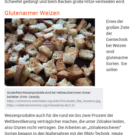
Schwefel gedüngt und beim Backen große Hitze vermieden wird.
Glutenarmer Weizen
Eines der
großen Ziele
der
Gentechnik
bei Weizen
sind
glutenarme
Sorten. Sie
sollen
Glutenfreie Weizenprodukte sind bei Verbraucher:innen immer
beliebter. (Foto: Cassidy,
https://commons.wikimedia.org/wiki/File:Gluten_free_croutons.jpg
,
https://creativecommons.org/licenses/by-sa/2.0/
Weizenprodukte auch für die rund ein bis zwei Prozent der
Weltbevölkerung verträglicher machen, die unter Zöliakie leiden,
also Gluten nicht vertragen. Die Arbeiten an „zöliakiesicheren“
Sorten begann in den Nullerjahren mit der RNAi-Technik. Heute