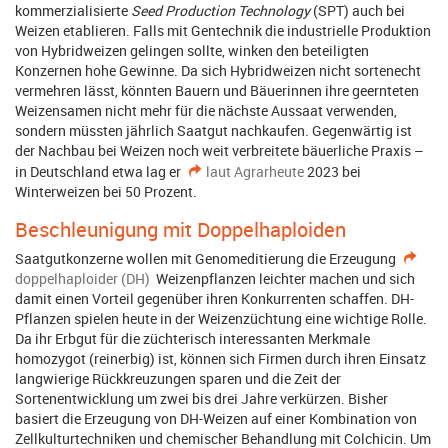
kommerzialisierte
Seed Production Technology
(SPT) auch bei
Weizen etablieren. Falls mit Gentechnik die industrielle Produktion
von Hybridweizen gelingen sollte, winken den beteiligten
Konzernen hohe Gewinne. Da sich Hybridweizen nicht sortenecht
vermehren lässt, könnten Bauern und Bäuerinnen ihre geernteten
Weizensamen nicht mehr für die nächste Aussaat verwenden,
sondern müssten jährlich Saatgut nachkaufen. Gegenwärtig ist
der Nachbau bei Weizen noch weit verbreitete bäuerliche Praxis –
in Deutschland etwa lag er
laut Agrarheute
2023 bei
Winterweizen bei 50 Prozent.
Beschleunigung mit Doppelhaploiden
Saatgutkonzerne wollen mit Genomeditierung die Erzeugung
doppelhaploider (DH)
Weizenpflanzen leichter machen und sich
damit einen Vorteil gegenüber ihren Konkurrenten schaffen. DH-
Pflan­zen spielen heute in der Weizenzüchtung eine wichtige Rolle.
Da ihr Erbgut für die züchterisch interessanten Merkmale
homozygot (reinerbig) ist, können sich Firmen durch ihren Einsatz
langwierige Rückkreu­zung­en sparen und die Zeit der
Sortenentwicklung um zwei bis drei Jahre verkürzen. Bisher
basiert die Erzeugung von DH-Weizen auf einer Kombination von
Zellkulturtechniken und chemischer Behandlung mit Colchicin. Um