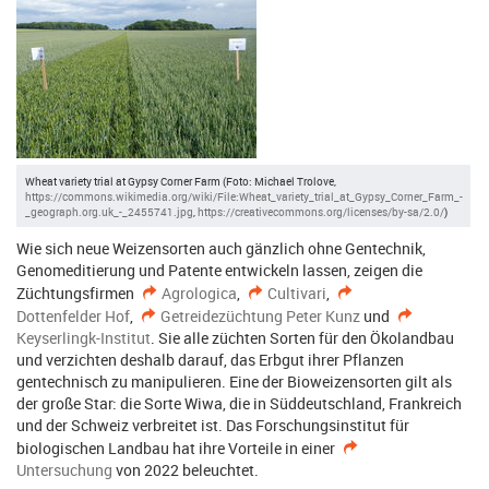
Wheat variety trial at Gypsy Corner Farm (Foto: Michael Trolove,
https://commons.wikimedia.org/wiki/File:Wheat_variety_trial_at_Gypsy_Corner_Farm_-
_geograph.org.uk_-_2455741.jpg
,
https://creativecommons.org/licenses/by-sa/2.0/
)
Wie sich neue Weizensorten auch gänzlich ohne Gentechnik,
Genomeditierung und Patente entwickeln lassen, zeigen die
Züchtungsfirmen
Agrologica
,
Cultivari
,
Dottenfelder Hof
,
Getreidezüchtung Peter Kunz
und
Keyserlingk-Institut
. Sie alle züchten Sorten für den Ökolandbau
und verzichten deshalb darauf, das Erbgut ihrer Pflanzen
gentechnisch zu manipulieren. Eine der Bioweizensorten gilt als
der große Star: die Sorte Wiwa, die in Süddeutschland, Frankreich
und der Schweiz verbreitet ist. Das Forschungsinstitut für
biologischen Landbau hat ihre Vorteile in einer
Untersuchung
von 2022 beleuchtet.