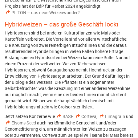
Projekts hat der BdP für Herbst 2024 angekündigt.
PILTON – das neue Weizenwunder?
Hybridweizen – das große Geschäft lockt
Hybridsorten sind bei anderen Kulturpflanzen wie Mais oder
Kartoffeln verbreitet. Die Vorteile sind vor allem wirtschaftliche:
Die Kreuzung von zwei reinerbigen Inzuchtlinien und die daraus
resultierenden Hybride bringen in vielen Fällen höhere Erträge.
Bislang spielen Hybridsorten bei Weizen kaum eine Rolle. Nur auf
einem Prozent der weltweiten Weizenfläche wachsen
Hybridsorten, obwohl Saatgutkonzerne mit Hochdruck an der
Entwicklung von Hybridsaatgut arbeiten. Der Grund dafür liegt in
der Biologie des Weizens. Die Pflanze ist ein sogenannter
Selbstbefruchter, was die Kreuzung mit einer anderen Weizenlinie
nur möglich macht, wenn eine der beiden Linien männlich steril
gemacht wird. Bisher wurde hauptsächlich chemisch mit
Hybridisierungsmitteln wie Croisor sterilisiert.
Jetzt setzen Konzerne wie
BASF
,
Corteva
,
Limagrain
und
Elsoms Seed
auch herkömmliche Gentechnik und/oder
Genomeditierung ein, um männlich sterilen Weizen zu erzeugen
oder zu vermehren. Corteva zum Beispiel will seine bei Mais bereits