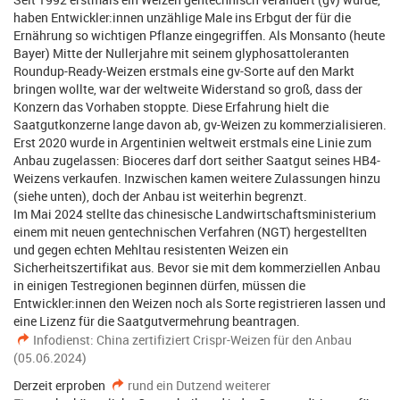
haben Entwickler:innen unzählige Male ins Erbgut der für die
Ernährung so wichtigen Pflanze eingegriffen. Als Monsanto (heute
Bayer) Mitte der Nullerjahre mit seinem glyphosattoleranten
Roundup-Ready-Weizen erstmals eine gv-Sorte auf den Markt
bringen wollte, war der weltweite Widerstand so groß, dass der
Konzern das Vorhaben stoppte. Diese Erfahrung hielt die
Saatgutkonzerne lange davon ab, gv-Weizen zu kommerzialisieren.
Erst 2020 wurde in Argentinien weltweit erstmals eine Linie zum
Anbau zugelassen: Bioceres darf dort seither Saatgut seines HB4-
Weizens verkaufen. Inzwischen kamen weitere Zulassungen hinzu
(siehe unten), doch der Anbau ist weiterhin begrenzt.
Im Mai 2024 stellte das chinesische Landwirtschaftsministerium
einem mit neuen gentechnischen Verfahren (NGT) hergestellten
und gegen echten Mehltau resistenten Weizen ein
Sicherheitszertifikat aus. Bevor sie mit dem kommerziellen Anbau
in einigen Testregionen beginnen dürfen, müssen die
Entwickler:innen den Weizen noch als Sorte registrieren lassen und
eine Lizenz für die Saatgutvermehrung beantragen.
Infodienst: China zertifiziert Crispr-Weizen für den Anbau
(05.06.2024)
Derzeit erproben
rund ein Dutzend weiterer