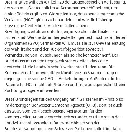
Die Initiative will den Artikel 120 der Eidgenössischen Verfassung,
der sich mit „Gentechnik im Außerhumanbereich“ befasst, um
einige Regeln ergänzen. Sie stellen klar, dass neue gentechnische
Verfahren (NGT) gleich zu behandeln sind wie die bisherige
klassische Gentechnik. Auch sie sollen einem
Bewilligungsverfahren unterliegen, in welchem die Risiken zu
prüfen sind. Wer die damit hergestellten gentechnisch veränderten
Organismen (GVO) vermarkten will, muss sie „zur Gewährleistung
der Wahlfreiheit und der Rückverfolgbarkeit sowie zur
Verhinderung von Täuschungen als solche kennzeichnen“. Der
Bund muss mit einem Regelwerk sicherstellen, dass eine
gentechnikfreie Landwirtschaft weiter stattfinden kann. Die
Kosten der dafür notwendigen Koexistenzmaßnahmen tragen
diejenigen, die solche GVO in Verkehr bringen. Außerdem dürfen
Patente für NGT nicht auf Pflanzen und Tiere aus gentechnikfreier
Züchtung ausgedehnt werden.
Diese Grundregeln für den Umgang mit NGT stehen im Prinzip so
im derzeitigen Schweizer Gentechnikgesetz (GTG). Dort ist auch
das 2005 vom Volk beschlossene Moratorium für den
kommerziellen Anbau gentechnisch veränderter Pflanzen in der
Landwirtschaft verankert. Das wurde bisher von der
Bundesversammlung, dem Schweizer Parlament, alle fünf Jahre