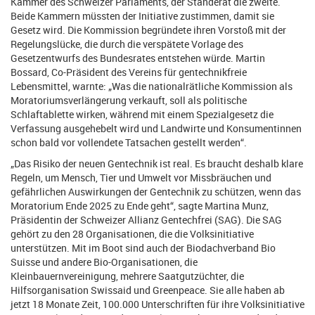
Kammer des Schweizer Parlaments, der Ständerat die zweite.
Beide Kammern müssten der Initiative zustimmen, damit sie
Gesetz wird. Die Kommission begründete ihren Vorstoß mit der
Regelungslücke, die durch die verspätete Vorlage des
Gesetzentwurfs des Bundesrates entstehen würde. Martin
Bossard, Co-Präsident des Vereins für gentechnikfreie
Lebensmittel, warnte: „Was die nationalrätliche Kommission als
Moratoriumsverlängerung verkauft, soll als politische
Schlaftablette wirken, während mit einem Spezialgesetz die
Verfassung ausgehebelt wird und Landwirte und Konsumentinnen
schon bald vor vollendete Tatsachen gestellt werden“.
„Das Risiko der neuen Gentechnik ist real. Es braucht deshalb klare
Regeln, um Mensch, Tier und Umwelt vor Missbräuchen und
gefährlichen Auswirkungen der Gentechnik zu schützen, wenn das
Moratorium Ende 2025 zu Ende geht“, sagte Martina Munz,
Präsidentin der Schweizer Allianz Gentechfrei (SAG). Die SAG
gehört zu den 28 Organisationen, die die Volksinitiative
unterstützen. Mit im Boot sind auch der Biodachverband Bio
Suisse und andere Bio-Organisationen, die
Kleinbauernvereinigung, mehrere Saatgutzüchter, die
Hilfsorganisation Swissaid und Greenpeace. Sie alle haben ab
jetzt 18 Monate Zeit, 100.000 Unterschriften für ihre Volksinitiative