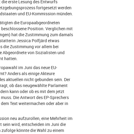
 die erste Lesung des Entwurfs
etzgebungsprozess fortgesetzt werden
liedstaaten und EU-Kommission münden.
ätigten die Europaabgeordneten
 beschlossene Position. Verglichen mit
ungen) hat die Zustimmung zum damals
tatterin Jessica Polfjärd etwas
ss die Zustimmung vor allem bei
e Abgeordnete von Sozialisten und
nt hatten.
uropawahl im Juni das neue EU-
mt? Anders als einige Akteure
es aktuellen nicht gebunden sein. Der
efragt, ob das neugewählte Parlament
ern kann oder ob es mit dem jetzt
 muss. Die Antwort des EP-Sprechers
t dem Text weitermachen oder aber in
ussion neu aufzurollen, eine Mehrheit im
t sein wird, entscheiden im Juni die
 zufolge könnte die Wahl zu einem