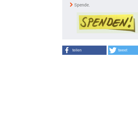
Spende
.
teilen
tweet