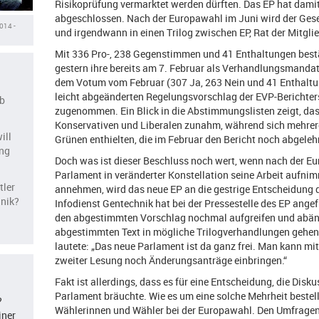
Risikoprüfung vermarktet werden dürften. Das EP hat damit
abgeschlossen. Nach der Europawahl im Juni wird der Ges
014 -
und irgendwann in einen Trilog zwischen EP, Rat der Mitg
Mit 336 Pro-, 238 Gegenstimmen und 41 Enthaltungen best
gestern ihre bereits am 7. Februar als Verhandlungsmandat
dem Votum vom Februar (307 Ja, 263 Nein und 41 Enthalt
leicht abgeänderten Regelungsvorschlag der EVP-Berichters
ab
zugenommen. Ein Blick in die Abstimmungslisten zeigt, da
Konservativen und Liberalen zunahm, während sich mehrer
ill
Grünen enthielten, die im Februar den Bericht noch abgeleh
ng
Doch was ist dieser Beschluss noch wert, wenn nach der E
Parlament in veränderter Konstellation seine Arbeit aufnim
tler
annehmen, wird das neue EP an die gestrige Entscheidung d
hnik?
Infodienst Gentechnik hat bei der Pressestelle des EP ang
den abgestimmten Vorschlag nochmal aufgreifen und abänd
abgestimmten Text in mögliche Trilogverhandlungen gehen
lautete: „Das neue Parlament ist da ganz frei. Man kann mi
zweiter Lesung noch Änderungsanträge einbringen.“
Fakt ist allerdings, dass es für eine Entscheidung, die Disk
Parlament bräuchte. Wie es um eine solche Mehrheit bestell
?
Wählerinnen und Wähler bei der Europawahl. Den Umfragen
iner