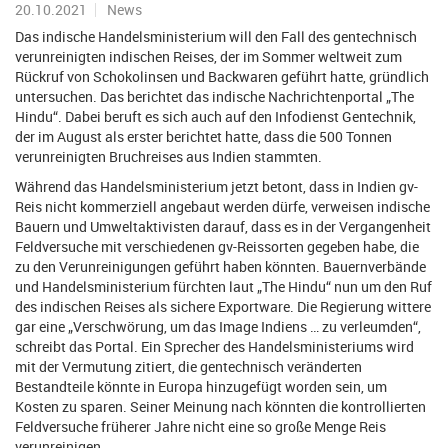
20.10.2021
News
Das indische Handelsministerium will den Fall des gentechnisch
verunreinigten indischen Reises, der im Sommer weltweit zum
Rückruf von Schokolinsen und Backwaren geführt hatte, gründlich
untersuchen. Das berichtet das indische Nachrichtenportal „The
Hindu“. Dabei beruft es sich auch auf den Infodienst Gentechnik,
der im August als erster berichtet hatte, dass die 500 Tonnen
verunreinigten Bruchreises aus Indien stammten.
Während das Handelsministerium jetzt betont, dass in Indien gv-
Reis nicht kommerziell angebaut werden dürfe, verweisen indische
Bauern und Umweltaktivisten darauf, dass es in der Vergangenheit
Feldversuche mit verschiedenen gv-Reissorten gegeben habe, die
zu den Verunreinigungen geführt haben könnten. Bauernverbände
und Handelsministerium fürchten laut „The Hindu“ nun um den Ruf
des indischen Reises als sichere Exportware. Die Regierung wittere
gar eine „Verschwörung, um das Image Indiens … zu verleumden“,
schreibt das Portal. Ein Sprecher des Handelsministeriums wird
mit der Vermutung zitiert, die gentechnisch veränderten
Bestandteile könnte in Europa hinzugefügt worden sein, um
Kosten zu sparen. Seiner Meinung nach könnten die kontrollierten
Feldversuche früherer Jahre nicht eine so große Menge Reis
verunreinigen.