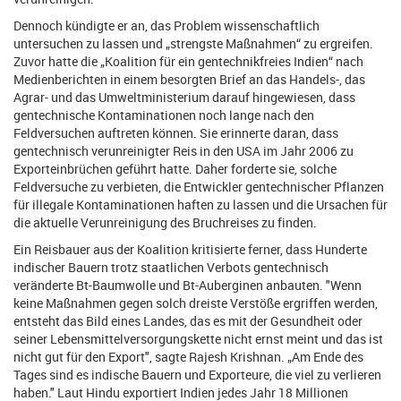
Dennoch kündigte er an, das Problem wissenschaftlich
untersuchen zu lassen und „strengste Maßnahmen“ zu ergreifen.
Zuvor hatte die „Koalition für ein gentechnikfreies Indien“ nach
Medienberichten in einem besorgten Brief an das Handels-, das
Agrar- und das Umweltministerium darauf hingewiesen, dass
gentechnische Kontaminationen noch lange nach den
Feldversuchen auftreten können. Sie erinnerte daran, dass
gentechnisch verunreinigter Reis in den USA im Jahr 2006 zu
Exporteinbrüchen geführt hatte. Daher forderte sie, solche
Feldversuche zu verbieten, die Entwickler gentechnischer Pflanzen
für illegale Kontaminationen haften zu lassen und die Ursachen für
die aktuelle Verunreinigung des Bruchreises zu finden.
Ein Reisbauer aus der Koalition kritisierte ferner, dass Hunderte
indischer Bauern trotz staatlichen Verbots gentechnisch
veränderte Bt-Baumwolle und Bt-Auberginen anbauten. "Wenn
keine Maßnahmen gegen solch dreiste Verstöße ergriffen werden,
entsteht das Bild eines Landes, das es mit der Gesundheit oder
seiner Lebensmittelversorgungskette nicht ernst meint und das ist
nicht gut für den Export", sagte Rajesh Krishnan. „Am Ende des
Tages sind es indische Bauern und Exporteure, die viel zu verlieren
haben." Laut Hindu exportiert Indien jedes Jahr 18 Millionen