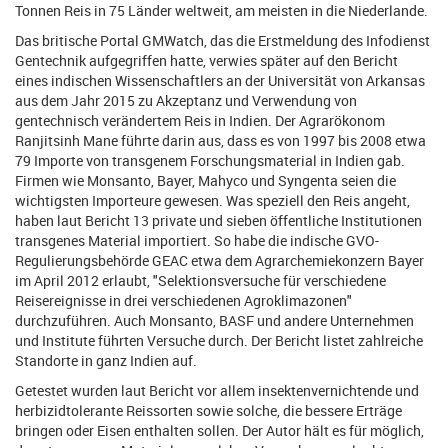
Tonnen Reis in 75 Länder weltweit, am meisten in die Niederlande.
Das britische Portal GMWatch, das die Erstmeldung des Infodienst
Gentechnik aufgegriffen hatte, verwies später auf den Bericht
eines indischen Wissenschaftlers an der Universität von Arkansas
aus dem Jahr 2015 zu Akzeptanz und Verwendung von
gentechnisch verändertem Reis in Indien. Der Agrarökonom
Ranjitsinh Mane führte darin aus, dass es von 1997 bis 2008 etwa
79 Importe von transgenem Forschungsmaterial in Indien gab.
Firmen wie Monsanto, Bayer, Mahyco und Syngenta seien die
wichtigsten Importeure gewesen. Was speziell den Reis angeht,
haben laut Bericht 13 private und sieben öffentliche Institutionen
transgenes Material importiert. So habe die indische GVO-
Regulierungsbehörde GEAC etwa dem Agrarchemiekonzern Bayer
im April 2012 erlaubt, "Selektionsversuche für verschiedene
Reisereignisse in drei verschiedenen Agroklimazonen"
durchzuführen. Auch Monsanto, BASF und andere Unternehmen
und Institute führten Versuche durch. Der Bericht listet zahlreiche
Standorte in ganz Indien auf.
Getestet wurden laut Bericht vor allem insektenvernichtende und
herbizidtolerante Reissorten sowie solche, die bessere Erträge
bringen oder Eisen enthalten sollen. Der Autor hält es für möglich,