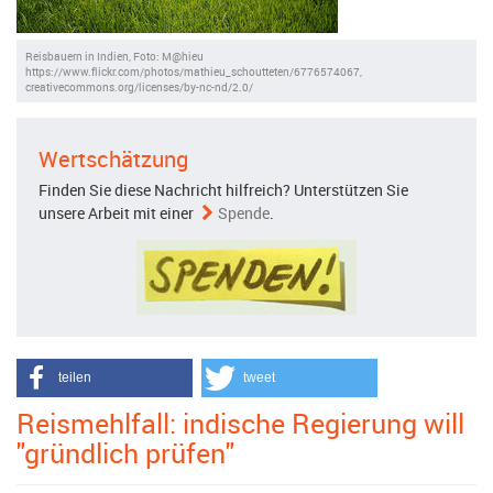
Reisbauern in Indien, Foto: M@hieu
https://www.flickr.com/photos/mathieu_schoutteten/6776574067,
creativecommons.org/licenses/by-nc-nd/2.0/
Wertschätzung
Finden Sie diese Nachricht hilfreich? Unterstützen Sie
unsere Arbeit mit einer
Spende
.
teilen
tweet
Reismehlfall: indische Regierung will
"gründlich prüfen"