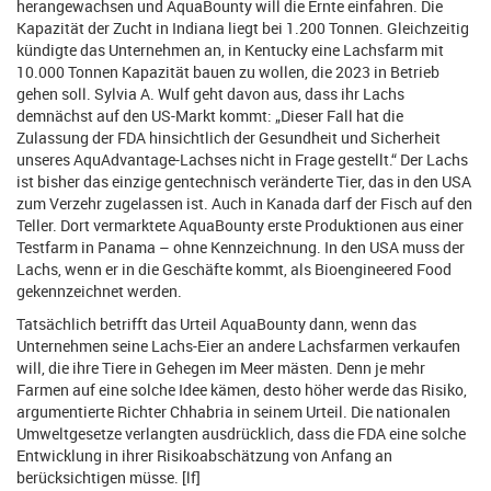
herangewachsen und AquaBounty will die Ernte einfahren. Die
Kapazität der Zucht in Indiana liegt bei 1.200 Tonnen. Gleichzeitig
kündigte das Unternehmen an, in Kentucky eine Lachsfarm mit
10.000 Tonnen Kapazität bauen zu wollen, die 2023 in Betrieb
gehen soll. Sylvia A. Wulf geht davon aus, dass ihr Lachs
demnächst auf den US-Markt kommt: „Dieser Fall hat die
Zulassung der FDA hinsichtlich der Gesundheit und Sicherheit
unseres AquAdvantage-Lachses nicht in Frage gestellt.“ Der Lachs
ist bisher das einzige gentechnisch veränderte Tier, das in den USA
zum Verzehr zugelassen ist. Auch in Kanada darf der Fisch auf den
Teller. Dort vermarktete AquaBounty erste Produktionen aus einer
Testfarm in Panama – ohne Kennzeichnung. In den USA muss der
Lachs, wenn er in die Geschäfte kommt, als Bioengineered Food
gekennzeichnet werden.
Tatsächlich betrifft das Urteil AquaBounty dann, wenn das
Unternehmen seine Lachs-Eier an andere Lachsfarmen verkaufen
will, die ihre Tiere in Gehegen im Meer mästen. Denn je mehr
Farmen auf eine solche Idee kämen, desto höher werde das Risiko,
argumentierte Richter Chhabria in seinem Urteil. Die nationalen
Umweltgesetze verlangten ausdrücklich, dass die FDA eine solche
Entwicklung in ihrer Risikoabschätzung von Anfang an
berücksichtigen müsse. [lf]