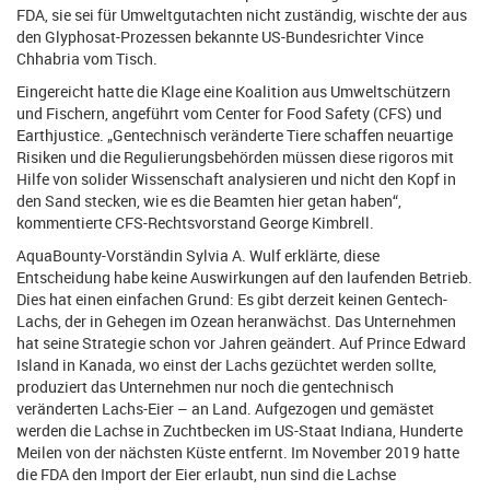
FDA, sie sei für Umweltgutachten nicht zuständig, wischte der aus
den Glyphosat-Prozessen bekannte US-Bundesrichter Vince
Chhabria vom Tisch.
Eingereicht hatte die Klage eine Koalition aus Umweltschützern
und Fischern, angeführt vom Center for Food Safety (CFS) und
Earthjustice. „Gentechnisch veränderte Tiere schaffen neuartige
Risiken und die Regulierungsbehörden müssen diese rigoros mit
Hilfe von solider Wissenschaft analysieren und nicht den Kopf in
den Sand stecken, wie es die Beamten hier getan haben“,
kommentierte CFS-Rechtsvorstand George Kimbrell.
AquaBounty-Vorständin Sylvia A. Wulf erklärte, diese
Entscheidung habe keine Auswirkungen auf den laufenden Betrieb.
Dies hat einen einfachen Grund: Es gibt derzeit keinen Gentech-
Lachs, der in Gehegen im Ozean heranwächst. Das Unternehmen
hat seine Strategie schon vor Jahren geändert. Auf Prince Edward
Island in Kanada, wo einst der Lachs gezüchtet werden sollte,
produziert das Unternehmen nur noch die gentechnisch
veränderten Lachs-Eier – an Land. Aufgezogen und gemästet
werden die Lachse in Zuchtbecken im US-Staat Indiana, Hunderte
Meilen von der nächsten Küste entfernt. Im November 2019 hatte
die FDA den Import der Eier erlaubt, nun sind die Lachse