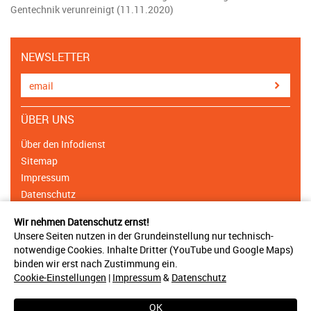
Gentechnik verunreinigt (11.11.2020)
NEWSLETTER
ÜBER UNS
Über den Infodienst
Sitemap
Impressum
Datenschutz
Cookie Einstellungen
Wir nehmen Datenschutz ernst!
Unsere Seiten nutzen in der Grundeinstellung nur technisch-
NETZWERK
notwendige Cookies. Inhalte Dritter (YouTube und Google Maps)
binden wir erst nach Zustimmung ein.
Träger & Unterstützer
Cookie-Einstellungen
|
Impressum
&
Datenschutz
Ansprechpartner
Bündnisse
OK