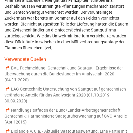
Pflanzen anzubauen. Hier gilt das Prinzip der Nulltoleranz.
Deshalb müssen verunreinigte Pflanzungen mechanisch zerstört
und Gentech-Saatgut vernichtet werden. Der verunreinigte
Zuckermais war bereits im Sommer auf den Feldern vernichtet
worden. Die nicht ausgesäten Teile der Lieferung hatten die Bauern
und Zwischenhändler an die niedersächsische Saatgutfirma
zurückgeschickt. Wie das Umweltministerium versicherte, wurden
diese Rückläufe inzwischen in einer Müllverbrennungsanlage den
Flammen übergeben. [vef]
Verwendete Quellen
BVL-Fachmeldung: Gentechnik und Saatgut - Ergebnisse der
Überwachung durch die Bundesländer im Analysejahr 2020
(04.11.2020)
LAG Gentechnik: Untersuchung von Saatgut auf gentechnisch
veränderte Anteile für das Analysejahr 2020 (01.10.2019 -
30.09.2020)
Handlungsleitfaden der Bund/Länder-Arbeitsgemeinschaft
Gentechnik: Harmonisierte Saatgutüberwachung auf GVO-Anteile
(April 2015)
Bioland e.V. u.a. - Aktuelle Saatgutauswertung: Eine Partie mit