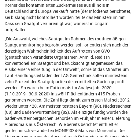
Körner des kontaminierten Zuckermaises aus Illinois in
Deutschland und Europa verkauft hatte (der Infodienst berichtete),
sei bislang nicht kontrolliert worden, teilte das Ministerium mit.
Dass sein Saatgut verunreinigt war, war erst in Ungarn
aufgefallen.
„Die Auswahl, welches Saatgut im Rahmen des routinemäßigen
Saatgutmonitorings beprobt werden soll, orientiert sich nach der
derzeitigen Wahrscheinlichkeit des Auftretens von GVO
(gentechnisch veränderte Organismen, Anm. d. Red.) in
konventionellem Saatgut und berücksichtigt angemessen das
Risiko einer Verbreitung in der Umwelt“, schreibt das Ministerium.
Laut Handlungsleitfaden der LAG Gentechnik sollen mindestens
zehn Prozent der Saatgutpartien der ermittelten Sorten geprüft
werden. So waren beim Futtermais im Analysejahr 2020
(1.10.2019 - 30.9.2020) in zwölf Flächenländern 415 Proben
genommen worden. Die Zahl liegt damit zum ersten Mal seit 2012
wieder unter 420. Am meisten testeten Bayern (90), Niedersachsen
(88) und Baden-Württemberg (82). Als einzige fündig wurden die
baden-wüttembergischen Behörden im Frühjahr in einer Lieferung
Albireomais aus Österreich. Wie bereits berichtet enthielt er
gentechnisch veränderten MON89034-Mais von Monsanto. Die
Lieferung wurde vor der Aussaat nach Österreich zurückgeschickt.