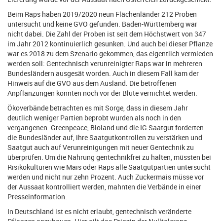
Beim Raps haben 2019/2020 neun Flächenländer 212 Proben
untersucht und keine GVO gefunden. Baden-Württemberg war
nicht dabei. Die Zahl der Proben ist seit dem Höchstwert von 347
im Jahr 2012 kontinuierlich gesunken. Und auch bei dieser Pflanze
war es 2018 zu dem Szenario gekommen, das eigentlich vermieden
werden soll: Gentechnisch verunreinigter Raps war in mehreren
Bundesländern ausgesät worden. Auch in diesem Fall kam der
Hinweis auf die GVO aus dem Ausland. Die betroffenen
Anpflanzungen konnten noch vor der Blüte vernichtet werden.
Ökoverbände betrachten es mit Sorge, dass in diesem Jahr
deutlich weniger Partien beprobt wurden als noch in den
vergangenen. Greenpeace, Bioland und die IG Saatgut forderten
die Bundesländer auf, ihre Saatgutkontrollen zu verstärken und
Saatgut auch auf Verunreinigungen mit neuer Gentechnik zu
überprüfen. Um die Nahrung gentechnikfrei zu halten, müssten bei
Risikokulturen wie Mais oder Raps alle Saatgutpartien untersucht
werden und nicht nur zehn Prozent. Auch Zuckermais müsse vor
der Aussaat kontrolliert werden, mahnten die Verbände in einer
Presseinformation.
In Deutschland ist es nicht erlaubt, gentechnisch veränderte