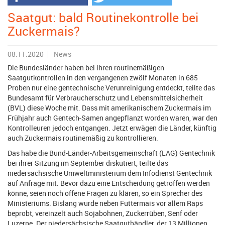
Saatgut: bald Routinekontrolle bei
Zuckermais?
08.11.2020
News
Die Bundesländer haben bei ihren routinemäßigen
Saatgutkontrollen in den vergangenen zwölf Monaten in 685
Proben nur eine gentechnische Verunreinigung entdeckt, teilte das
Bundesamt für Verbraucherschutz und Lebensmittelsicherheit
(BVL) diese Woche mit. Dass mit amerikanischem Zuckermais im
Frühjahr auch Gentech-Samen angepflanzt worden waren, war den
Kontrolleuren jedoch entgangen. Jetzt erwägen die Länder, künftig
auch Zuckermais routinemäßig zu kontrollieren.
Das habe die Bund-Länder-Arbeitsgemeinschaft (LAG) Gentechnik
bei ihrer Sitzung im September diskutiert, teilte das
niedersächsische Umweltministerium dem Infodienst Gentechnik
auf Anfrage mit. Bevor dazu eine Entscheidung getroffen werden
könne, seien noch offene Fragen zu klären, so ein Sprecher des
Ministeriums. Bislang wurde neben Futtermais vor allem Raps
beprobt, vereinzelt auch Sojabohnen, Zuckerrüben, Senf oder
Luzerne. Der niedersächsische Saatguthändler, der 13 Millionen