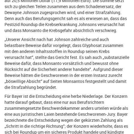
auf 20,5 Millionen Dollar (17,9 Millionen Euro). Die Summe setzt
sich zu gleichen Teilen zusammen aus dem Schadenersatz, der
Dewayne Johnson zugesprochen wird, und einer Strafzahlung.
Denn auch das Berufungsgericht sah es als erwiesen an, dass das
Pestizid Roundup die Krebserkrankung Johnsons verursacht hat
und dass Monsanto die Krebsgefahr absichtlich verschwieg.
„Unserer Ansicht nach hat Johnson zahlreiche und auch
belastbare Beweise dafür vorgelegt, dass Glyphosat zusammen
mit den anderen Inhaltsstoffen in Roundup seinen Krebs
verursacht hat“, stellte das Gericht fest. Es sah auch „substanzielle
Beweise dafür, dass Monsanto vorsätzlich und bewusst ohne
Rücksicht auf die Sicherheit anderer handelte“. Aufgrund dieser
Beweise hätten die Geschworenen in der ersten Instanz zurecht
„böswillige Absicht“ auf Seiten Monsantos festgestellt und damit
die Strafzahlung begründet.
Für Bayer ist die Entscheidung eine herbe Niederlage. Der Konzern
hatte darauf gebaut, dass eine nur aus Berufsrichtern
zusammengesetzte Beschwerdekammer anders urteilen würde als
eine aus juristischen Laien bestehende Geschworenen-Jury. Bayer
bezeichnete die Entscheidung wegen der gekürzten Zahlung als
„Schritt in die richtige Richtung“; der Konzern wiederholte, dass es
sich bei Roundup um ein sicheres Produkt handele und kündigte