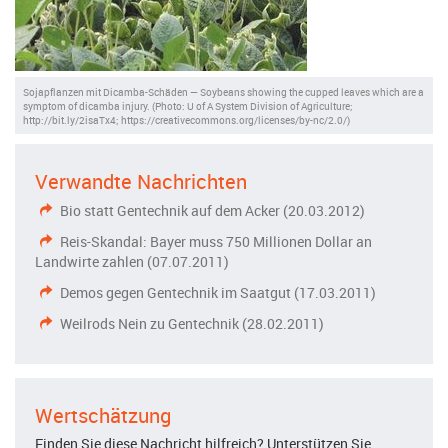
Sojapflanzen mit Dicamba-Schäden — Soybeans showing the cupped leaves which are a
symptom of dicamba injury. (Photo: U of A System Division of Agriculture;
http://bit.ly/2isaTx4; https://creativecommons.org/licenses/by-nc/2.0/)
Verwandte Nachrichten
Bio statt Gentechnik auf dem Acker (20.03.2012)
Reis-Skandal: Bayer muss 750 Millionen Dollar an
Landwirte zahlen (07.07.2011)
Demos gegen Gentechnik im Saatgut (17.03.2011)
Weilrods Nein zu Gentechnik (28.02.2011)
Wertschätzung
Finden Sie diese Nachricht hilfreich? Unterstützen Sie