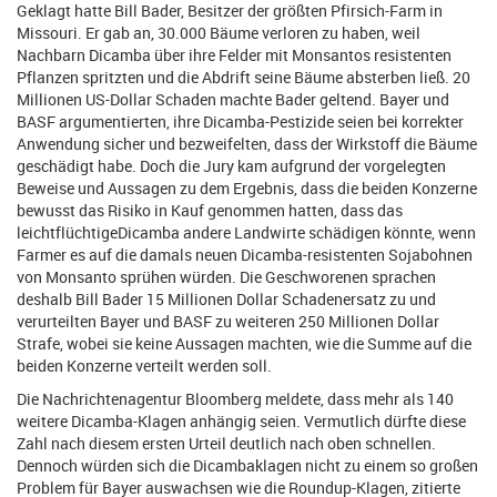
Geklagt hatte Bill Bader, Besitzer der größten Pfirsich-Farm in
Missouri. Er gab an, 30.000 Bäume verloren zu haben, weil
Nachbarn Dicamba über ihre Felder mit Monsantos resistenten
Pflanzen spritzten und die Abdrift seine Bäume absterben ließ. 20
Millionen US-Dollar Schaden machte Bader geltend. Bayer und
BASF argumentierten, ihre Dicamba-Pestizide seien bei korrekter
Anwendung sicher und bezweifelten, dass der Wirkstoff die Bäume
geschädigt habe. Doch die Jury kam aufgrund der vorgelegten
Beweise und Aussagen zu dem Ergebnis, dass die beiden Konzerne
bewusst das Risiko in Kauf genommen hatten, dass das
leichtflüchtigeDicamba andere Landwirte schädigen könnte, wenn
Farmer es auf die damals neuen Dicamba-resistenten Sojabohnen
von Monsanto sprühen würden. Die Geschworenen sprachen
deshalb Bill Bader 15 Millionen Dollar Schadenersatz zu und
verurteilten Bayer und BASF zu weiteren 250 Millionen Dollar
Strafe, wobei sie keine Aussagen machten, wie die Summe auf die
beiden Konzerne verteilt werden soll.
Die Nachrichtenagentur Bloomberg meldete, dass mehr als 140
weitere Dicamba-Klagen anhängig seien. Vermutlich dürfte diese
Zahl nach diesem ersten Urteil deutlich nach oben schnellen.
Dennoch würden sich die Dicambaklagen nicht zu einem so großen
Problem für Bayer auswachsen wie die Roundup-Klagen, zitierte