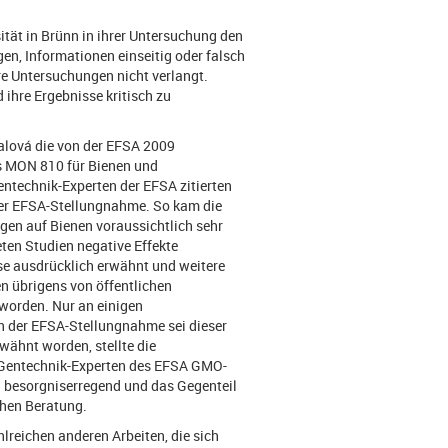
ität in Brünn in ihrer Untersuchung den
en, Informationen einseitig oder falsch
re Untersuchungen nicht verlangt.
ihre Ergebnisse kritisch zu
alová die von der EFSA 2009
is MON 810 für Bienen und
entechnik-Experten der EFSA zitierten
der EFSA-Stellungnahme. So kam die
gen auf Bienen voraussichtlich sehr
eten Studien negative Effekte
iese ausdrücklich erwähnt und weitere
n übrigens von öffentlichen
 worden. Nur an einigen
In der EFSA-Stellungnahme sei dieser
rwähnt worden, stellte die
die Gentechnik-Experten des EFSA GMO-
i besorgniserregend und das Gegenteil
chen Beratung.
lreichen anderen Arbeiten, die sich