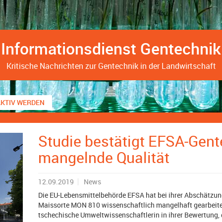
Informationsdienst Gentechnik
Kritische Nachrichten zur Gentechnik in der Landwirtschaft
AKTIV WERDEN
Studie bestätigt EFSA-Gen
mangelnde Qualität
12.09.2019
News
Die EU-Lebensmittelbehörde EFSA hat bei ihrer Abschätzun
Maissorte MON 810 wissenschaftlich mangelhaft gearbeite
tschechische Umweltwissenschaftlerin in ihrer Bewertung, d