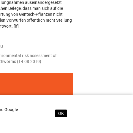
tellungnahmen auseinandergesetzt
hen Belege, dass man sich auf die
rtung von Gentech-Pflanzen nicht
den Vorwürfen öffentlich nicht Stellung
twort. [lf]
EU
nvironmental risk assessment of
rthworms (14.08.2019)
und Google
OK