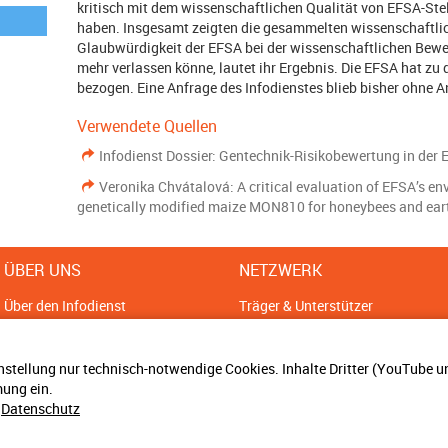
kritisch mit dem wissenschaftlichen Qualität von EFSA-S
haben. Insgesamt zeigten die gesammelten wissenschaftlic
Glaubwürdigkeit der EFSA bei der wissenschaftlichen Bewe
mehr verlassen könne, lautet ihr Ergebnis. Die EFSA hat zu 
bezogen. Eine Anfrage des Infodienstes blieb bisher ohne An
Verwendete Quellen
Infodienst Dossier: Gentechnik-Risikobewertung in der 
Veronika Chvátalová: A critical evaluation of EFSA’s e
genetically modified maize MON810 for honeybees and ea
ÜBER UNS
NETZWERK
Über den Infodienst
Träger & Unterstützer
Sitemap
Ansprechpartner
Impressum
Bündnisse
nstellung nur technisch-notwendige Cookies. Inhalte Dritter (YouTube 
Datenschutz
ung ein.
Cookie Einstellungen
&
Datenschutz