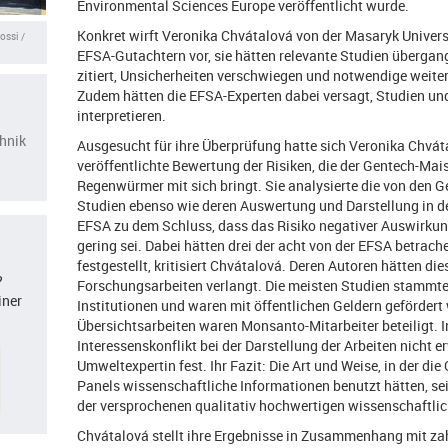
Environmental Sciences Europe veröffentlicht wurde.
Konkret wirft Veronika Chvátalová von der Masaryk Univers
ossi /
EFSA-Gutachtern vor, sie hätten relevante Studien übergang
zitiert, Unsicherheiten verschwiegen und notwendige weite
Zudem hätten die EFSA-Experten dabei versagt, Studien und 
interpretieren.
hnik
Ausgesucht für ihre Überprüfung hatte sich Veronika Chvát
veröffentlichte Bewertung der Risiken, die der Gentech-Ma
Regenwürmer mit sich bringt. Sie analysierte die von den G
Studien ebenso wie deren Auswertung und Darstellung in 
EFSA zu dem Schluss, dass das Risiko negativer Auswirkun
gering sei. Dabei hätten drei der acht von der EFSA betrach
festgestellt, kritisiert Chvátalová. Deren Autoren hätten d
?
Forschungsarbeiten verlangt. Die meisten Studien stammte
iner
Institutionen und waren mit öffentlichen Geldern gefördert
Übersichtsarbeiten waren Monsanto-Mitarbeiter beteiligt. 
Interessenskonflikt bei der Darstellung der Arbeiten nicht e
Umweltexpertin fest. Ihr Fazit: Die Art und Weise, in der 
Panels wissenschaftliche Informationen benutzt hätten, se
der versprochenen qualitativ hochwertigen wissenschaftli
Chvátalová stellt ihre Ergebnisse in Zusammenhang mit zah