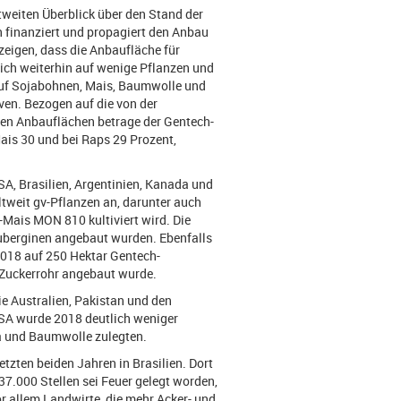
ltweiten Überblick über den Stand der
n finanziert und propagiert den Anbau
 zeigen, dass die Anbaufläche für
ich weiterhin auf wenige Pflanzen und
auf Sojabohnen, Mais, Baumwolle und
iven. Bezogen auf die von der
ten Anbauflächen betrage der Gentech-
Mais 30 und bei Raps 29 Prozent,
A, Brasilien, Argentinien, Kanada und
tweit gv-Pflanzen an, darunter auch
-Mais MON 810 kultiviert wird. Die
uberginen angebaut wurden. Ebenfalls
2018 auf 250 Hektar Gentech-
Zuckerrohr angebaut wurde.
ie Australien, Pakistan und den
USA wurde 2018 deutlich weniger
a und Baumwolle zulegten.
etzten beiden Jahren in Brasilien. Dort
7.000 Stellen sei Feuer gelegt worden,
or allem Landwirte, die mehr Acker- und