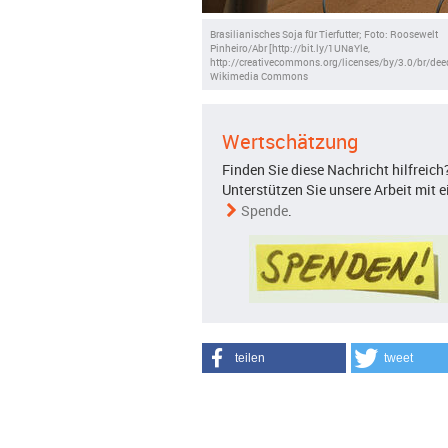
Brasilianisches Soja für Tierfutter; Foto: Roosewelt
Pinheiro/Abr [http://bit.ly/1UNaYle,
http://creativecommons.org/licenses/by/3.0/br/deed
Wikimedia Commons
Wertschätzung
Finden Sie diese Nachricht hilfreich
Unterstützen Sie unsere Arbeit mit e
Spende
.
teilen
tweet