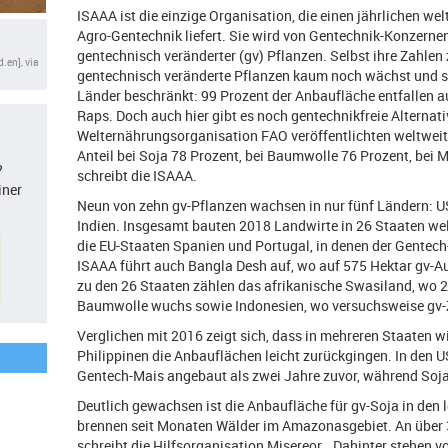
ISAAA ist die einzige Organisation, die einen jährlichen we
Agro-Gentechnik liefert. Sie wird von Gentechnik-Konzerne
gentechnisch veränderter (gv) Pflanzen. Selbst ihre Zahlen
.en], via
gentechnisch veränderte Pflanzen kaum noch wächst und s
Länder beschränkt: 99 Prozent der Anbaufläche entfallen 
Raps. Doch auch hier gibt es noch gentechnikfreie Alternat
Welternährungsorganisation FAO veröffentlichten weltwei
Anteil bei Soja 78 Prozent, bei Baumwolle 76 Prozent, bei 
?
schreibt die ISAAA.
iner
Neun von zehn gv-Pflanzen wachsen in nur fünf Ländern: US
Indien. Insgesamt bauten 2018 Landwirte in 26 Staaten wel
die EU-Staaten Spanien und Portugal, in denen der Gentech
ISAAA führt auch Bangla Desh auf, wo auf 575 Hektar gv-A
zu den 26 Staaten zählen das afrikanische Swasiland, wo 
Baumwolle wuchs sowie Indonesien, wo versuchsweise gv-
Verglichen mit 2016 zeigt sich, dass in mehreren Staaten w
Philippinen die Anbauflächen leicht zurückgingen. In den 
Gentech-Mais angebaut als zwei Jahre zuvor, während Soj
Deutlich gewachsen ist die Anbaufläche für gv-Soja in den l
brennen seit Monaten Wälder im Amazonasgebiet. An über 3
schreibt die Hilfsorganisation Misereor. „Dahinter stehen v