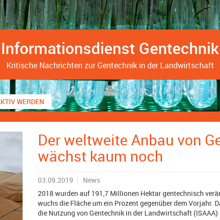
Informationsdienst Gentechnik
Kritische Nachrichten zur Gentechnik in der Landwirtschaft
AKTIV WERDEN
Der weltweite Anbau von G
wächst kaum noch
03.09.2019
News
2018 wurden auf 191,7 Millionen Hektar gentechnisch verä
wuchs die Fläche um ein Prozent gegenüber dem Vorjahr. Das
die Nutzung von Gentechnik in der Landwirtschaft (ISAAA) 