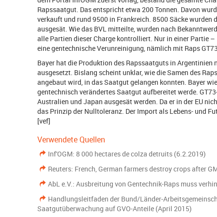
Rapssaatgut. Das entspricht etwa 200 Tonnen. Davon wur
verkauft und rund 9500 in Frankreich. 8500 Säcke wurden
ausgesät. Wie das BVL mitteilte, wurden nach Bekanntwerd
alle Partien dieser Charge kontrolliert. Nur in einer Partie 
eine gentechnische Verunreinigung, nämlich mit Raps GT73
Bayer hat die Produktion des Rapssaatguts in Argentinien
ausgesetzt. Bislang scheint unklar, wie die Samen des Raps
angebaut wird, in das Saatgut gelangen konnten. Bayer wies
gentechnisch verändertes Saatgut aufbereitet werde. GT73
Australien und Japan ausgesät werden. Da er in der EU nich
das Prinzip der Nulltoleranz. Der Import als Lebens- und Futt
[vef]
Verwendete Quellen
Inf'OGM: 8 000 hectares de colza detruits (6.2.2019)
Reuters: French, German farmers destroy crops after G
AbL e.V.: Ausbreitung von Gentechnik-Raps muss verhi
Handlungsleitfaden der Bund/Länder-Arbeitsgemeinsch
Saatgutüberwachung auf GVO-Anteile (April 2015)