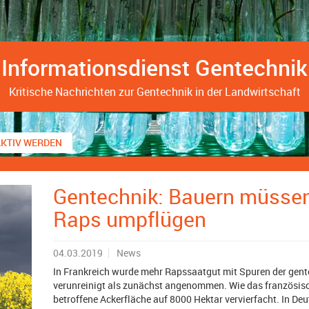
Informationsdienst Gentechnik
Kritische Nachrichten zur Gentechnik in der Landwirtschaft
AKTIV WERDEN
Gentechnik: Bauern müssen
Raps umpflügen
04.03.2019
News
In Frankreich wurde mehr Rapssaatgut mit Spuren der gent
verunreinigt als zunächst angenommen. Wie das französisc
betroffene Ackerfläche auf 8000 Hektar vervierfacht. In De