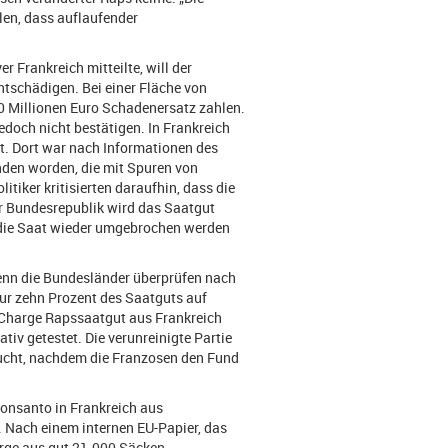
en, dass auflaufender
 Frankreich mitteilte, will der
ntschädigen. Bei einer Fläche von
0 Millionen Euro Schadenersatz zahlen.
edoch nicht bestätigen. In Frankreich
. Dort war nach Informationen des
nden worden, die mit Spuren von
itiker kritisierten daraufhin, dass die
er Bundesrepublik wird das Saatgut
s die Saat wieder umgebrochen werden
 Denn die Bundesländer überprüfen nach
ur zehn Prozent des Saatguts auf
n Charge Rapssaatgut aus Frankreich
iv getestet. Die verunreinigte Partie
rsucht, nachdem die Franzosen den Fund
Monsanto in Frankreich aus
Nach einem internen EU-Papier, das
rge aus gut 21.000 Säcken