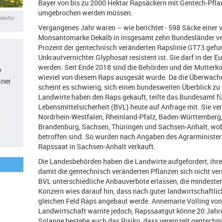
Bayer von bis zu 2000 Hektar Rapsäckern mit Gentech-Pfla
umgebrochen werden müssen.
ses/by-
Vergangenes Jahr waren – wie berichtet - 598 Säcke einer v
Monsantomarke Dekalb in insgesamt zehn Bundesländer ver
Prozent der gentechnisch veränderten Rapslinie GT73 gefu
Unkrautvernichter Glyphosat resistent ist. Sie darf in der
werden. Seit Ende 2018 sind die Behörden und der Mutterk
?
wieviel von diesem Raps ausgesät wurde. Da die Überwach
iner
scheint es schwierig, sich einen bundesweiten Überblick z
Landwirte haben den Raps gekauft, teilte das Bundesamt f
Lebensmittelsicherheit (BVL) heute auf Anfrage mit. Sie ver
Nordrhein-Westfalen, Rheinland-Pfalz, Baden-Württemberg,
Brandenburg, Sachsen, Thüringen und Sachsen-Anhalt, wobe
betroffen sind. So wurden nach Angaben des Agrarminister
Rapssaat in Sachsen-Anhalt verkauft.
Die Landesbehörden haben die Landwirte aufgefordert, ihre
damit die gentechnisch veränderten Pflanzen sich nicht v
BVL unterschiedliche Anbauverbote erlassen, die mindestens
Konzern wies darauf hin, dass nach guter landwirtschaftlich
gleichen Feld Raps angebaut werde. Annemarie Volling von
Landwirtschaft warnte jedoch, Rapssaatgut könne 20 Jahr
Solange bestehe auch das Risiko, dass vereinzelt gentechni