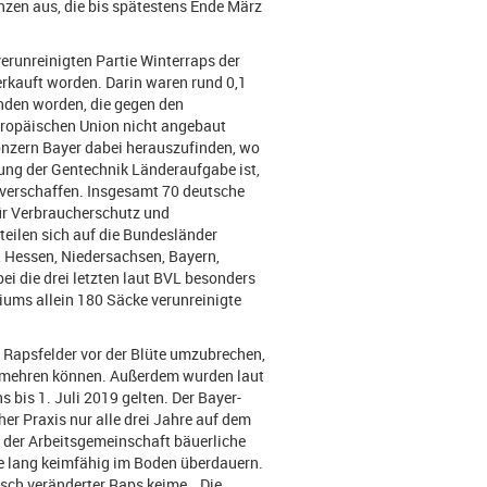
nzen aus, die bis spätestens Ende März
erunreinigten Partie Winterraps der
kauft worden. Darin waren rund 0,1
nden worden, die gegen den
 Europäischen Union nicht angebaut
onzern Bayer dabei herauszufinden, wo
ung der Gentechnik Länderaufgabe ist,
u verschaffen. Insgesamt 70 deutsche
ür Verbraucherschutz und
teilen sich auf die Bundesländer
 Hessen, Niedersachsen, Bayern,
i die drei letzten laut BVL besonders
iums allein 180 Säcke verunreinigte
 Rapsfelder vor der Blüte umzubrechen,
ermehren können. Außerdem wurden laut
 bis 1. Juli 2019 gelten. Der Bayer-
er Praxis nur alle drei Jahre auf dem
 der Arbeitsgemeinschaft bäuerliche
e lang keimfähig im Boden überdauern.
sch veränderter Raps keime. „Die