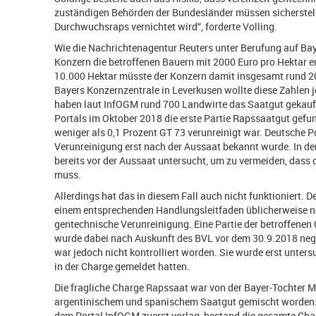
zuständigen Behörden der Bundesländer müssen sicherstell
Durchwuchsraps vernichtet wird“, forderte Volling.
Wie die Nachrichtenagentur Reuters unter Berufung auf Bayer
Konzern die betroffenen Bauern mit 2000 Euro pro Hektar e
10.000 Hektar müsste der Konzern damit insgesamt rund 2
Bayers Konzernzentrale in Leverkusen wollte diese Zahlen j
haben laut InfOGM rund 700 Landwirte das Saatgut gekauft
Portals im Oktober 2018 die erste Partie Rapssaatgut gefu
weniger als 0,1 Prozent GT 73 verunreinigt war. Deutsche Pol
Verunreinigung erst nach der Aussaat bekannt wurde. In d
bereits vor der Aussaat untersucht, um zu vermeiden, das
muss.
Allerdings hat das in diesem Fall auch nicht funktioniert.
einem entsprechenden Handlungsleitfaden üblicherweise n
gentechnische Verunreinigung. Eine Partie der betroffene
wurde dabei nach Auskunft des BVL vor dem 30.9.2018 negat
war jedoch nicht kontrolliert worden. Sie wurde erst unte
in der Charge gemeldet hatten.
Die fragliche Charge Rapssaat war von der Bayer-Tochter 
argentinischem und spanischem Saatgut gemischt worden. 
dem Portal InfOGM zuerst vorlag, bestand die gesamte Cha