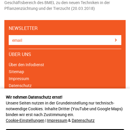
Geschäftsbereich des BMEL zu den neuen Techniken in der
Pflanzenzüchtung und der Tierzucht (20.03.2018)
NEWSLETTER
ÜBER UNS
Über den Infodienst
Sitemap
Impressum
Datenschutz
Cookie Einstellungen
Wir nehmen Datenschutz ernst!
Unsere Seiten nutzen in der Grundeinstellung nur technisch-
NETZWERK
notwendige Cookies. Inhalte Dritter (YouTube und Google Maps)
binden wir erst nach Zustimmung ein.
Träger & Unterstützer
Cookie-Einstellungen
|
Impressum
&
Datenschutz
Ansprechpartner