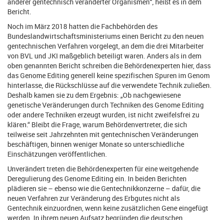
anderer gentechnisch veränderter Organismen“, heißt es in dem
Bericht.
Noch im März 2018 hatten die Fachbehörden des
Bundeslandwirtschaftsministeriums einen Bericht zu den neuen
gentechnischen Verfahren vorgelegt, an dem die drei Mitarbeiter
von BVL und JKI maßgeblich beteiligt waren. Anders als in dem
oben genannten Bericht schreiben die Behördenexperten hier, dass
das Genome Editing generell keine spezifischen Spuren im Genom
hinterlasse, die Rückschlüsse auf die verwendete Technik zuließen.
Deshalb kamen sie zu dem Ergebnis: „Ob nachgewiesene
genetische Veränderungen durch Techniken des Genome Editing
oder andere Techniken erzeugt wurden, ist nicht zweifelsfrei zu
klären.“ Bleibt die Frage, warum Behördenvertreter, die sich
teilweise seit Jahrzehnten mit gentechnischen Veränderungen
beschäftigen, binnen weniger Monate so unterschiedliche
Einschätzungen veröffentlichen.
Unverändert treten die Behördenexperten für eine weitgehende
Deregulierung des Genome Editing ein. In beiden Berichten
plädieren sie – ebenso wie die Gentechnikkonzerne – dafür, die
neuen Verfahren zur Veränderung des Erbgutes nicht als
Gentechnik einzuordnen, wenn keine zusätzlichen Gene eingefügt
werden. In ihrem neuen Aufsatz begründen die deutschen