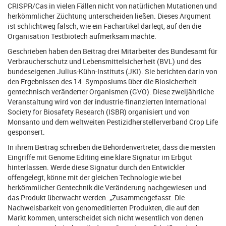
CRISPR/Cas in vielen Fällen nicht von natürlichen Mutationen und
herkömmlicher Züchtung unterscheiden ließen. Dieses Argument
ist schlichtweg falsch, wie ein Fachartikel darlegt, auf den die
Organisation Testbiotech aufmerksam machte.
Geschrieben haben den Beitrag drei Mitarbeiter des Bundesamt für
Verbraucherschutz und Lebensmittelsicherheit (BVL) und des
bundeseigenen Julius-Kühn-Instituts (JKI). Sie berichten darin von
den Ergebnissen des 14. Symposiums über die Biosicherheit
gentechnisch veränderter Organismen (GVO). Diese zweijährliche
Veranstaltung wird von der industrie-finanzierten International
Society for Biosafety Research (ISBR) organisiert und von
Monsanto und dem weltweiten Pestizidherstellerverband Crop Life
gesponsert.
In ihrem Beitrag schreiben die Behördenvertreter, dass die meisten
Eingriffe mit Genome Editing eine klare Signatur im Erbgut
hinterlassen. Werde diese Signatur durch den Entwickler
offengelegt, könne mit der gleichen Technologie wie bei
herkömmlicher Gentechnik die Veränderung nachgewiesen und
das Produkt überwacht werden. „Zusammengefasst: Die
Nachweisbarkeit von genomeditierten Produkten, die auf den
Markt kommen, unterscheidet sich nicht wesentlich von denen