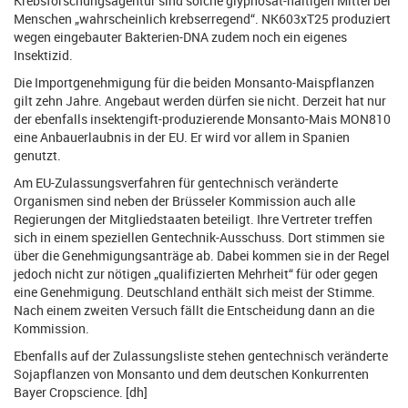
Krebsforschungsagentur sind solche glyphosat-haltigen Mittel bei
Menschen „wahrscheinlich krebserregend“. NK603xT25 produziert
wegen eingebauter Bakterien-DNA zudem noch ein eigenes
Insektizid.
Die Importgenehmigung für die beiden Monsanto-Maispflanzen
gilt zehn Jahre. Angebaut werden dürfen sie nicht. Derzeit hat nur
der ebenfalls insektengift-produzierende Monsanto-Mais MON810
eine Anbauerlaubnis in der EU. Er wird vor allem in Spanien
genutzt.
Am EU-Zulassungsverfahren für gentechnisch veränderte
Organismen sind neben der Brüsseler Kommission auch alle
Regierungen der Mitgliedstaaten beteiligt. Ihre Vertreter treffen
sich in einem speziellen Gentechnik-Ausschuss. Dort stimmen sie
über die Genehmigungsanträge ab. Dabei kommen sie in der Regel
jedoch nicht zur nötigen „qualifizierten Mehrheit“ für oder gegen
eine Genehmigung. Deutschland enthält sich meist der Stimme.
Nach einem zweiten Versuch fällt die Entscheidung dann an die
Kommission.
Ebenfalls auf der Zulassungsliste stehen gentechnisch veränderte
Sojapflanzen von Monsanto und dem deutschen Konkurrenten
Bayer Cropscience. [dh]