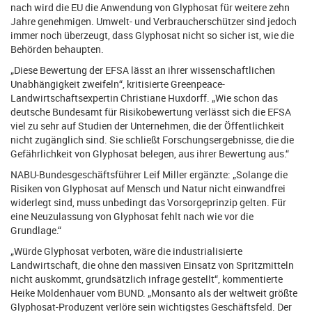
nach wird die EU die Anwendung von Glyphosat für weitere zehn
Jahre genehmigen. Umwelt- und Verbraucherschützer sind jedoch
immer noch überzeugt, dass Glyphosat nicht so sicher ist, wie die
Behörden behaupten.
„Diese Bewertung der EFSA lässt an ihrer wissenschaftlichen
Unabhängigkeit zweifeln“, kritisierte Greenpeace-
Landwirtschaftsexpertin Christiane Huxdorff. „Wie schon das
deutsche Bundesamt für Risikobewertung verlässt sich die EFSA
viel zu sehr auf Studien der Unternehmen, die der Öffentlichkeit
nicht zugänglich sind. Sie schließt Forschungsergebnisse, die die
Gefährlichkeit von Glyphosat belegen, aus ihrer Bewertung aus.“
NABU-Bundesgeschäftsführer Leif Miller ergänzte: „Solange die
Risiken von Glyphosat auf Mensch und Natur nicht einwandfrei
widerlegt sind, muss unbedingt das Vorsorgeprinzip gelten. Für
eine Neuzulassung von Glyphosat fehlt nach wie vor die
Grundlage.“
„Würde Glyphosat verboten, wäre die industrialisierte
Landwirtschaft, die ohne den massiven Einsatz von Spritzmitteln
nicht auskommt, grundsätzlich infrage gestellt“, kommentierte
Heike Moldenhauer vom BUND. „Monsanto als der weltweit größte
Glyphosat-Produzent verlöre sein wichtigstes Geschäftsfeld. Der