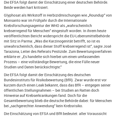
Die EFSA folgt damit der Einschätzung einer deutschen Behörde.
Beide werden hart kritisiert.
Glyphosat als Wirkstoff in Herbizidmischungen wie „Roundup“ von
Monsanto war im Frühjahr durch die Internationale
Krebsforschungsagentur der WHO als „wahrscheinlich
krebserregend für Menschen“ eingestuft worden. In ihrem heute
veröffentlichten Bericht widerspricht die EU-Lebensmittelbehörde
mit Sitz in Parma: „Was die Karzinogenität betrifft, so ist es
unwahrscheinlich, dass dieser Stoff krebserregend ist“, sagte José
Tarazona, Leiter des Referats Pestizide. Zum Bewertungsverfahren
erklärte er: „Es handelte sich hierbei um einen umfassenden
Prozess – eine vollständige Bewertung, die eine Fülle neuer
Studien und Daten berücksichtigte.“
Die EFSA folgt damit der Einschätzung des deutschen
Bundesinstituts für Risikobewertung (BfR). Zwar wurde erst vor
kurzem durch einen Leak bekannt, dass das BfR – entgegen seiner
öffentlichen Stellungnahmen – bei Studien an Ratten doch
Hinweise auf Krebserkrankungen fand. Doch für die
Gesamtbewertung blieb die deutsche Behörde dabei: für Menschen
bei „sachgerechter Anwendung“ kein Krebsrisiko.
Die Einschätzung von EFSA und BfR bedeutet: aller Voraussicht