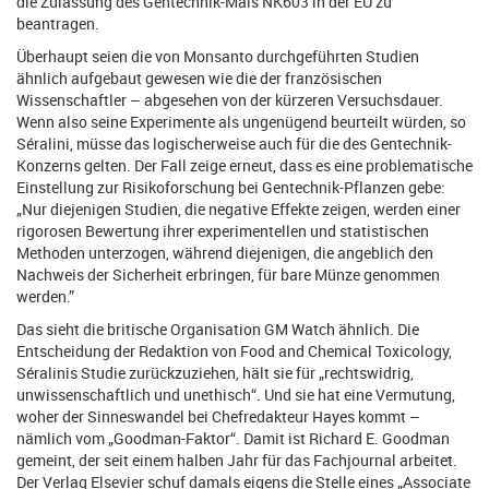
die Zulassung des Gentechnik-Mais NK603 in der EU zu
beantragen.
Überhaupt seien die von Monsanto durchgeführten Studien
ähnlich aufgebaut gewesen wie die der französischen
Wissenschaftler – abgesehen von der kürzeren Versuchsdauer.
Wenn also seine Experimente als ungenügend beurteilt würden, so
Séralini, müsse das logischerweise auch für die des Gentechnik-
Konzerns gelten. Der Fall zeige erneut, dass es eine problematische
Einstellung zur Risikoforschung bei Gentechnik-Pflanzen gebe:
„Nur diejenigen Studien, die negative Effekte zeigen, werden einer
rigorosen Bewertung ihrer experimentellen und statistischen
Methoden unterzogen, während diejenigen, die angeblich den
Nachweis der Sicherheit erbringen, für bare Münze genommen
werden.”
Das sieht die britische Organisation GM Watch ähnlich. Die
Entscheidung der Redaktion von Food and Chemical Toxicology,
Séralinis Studie zurückzuziehen, hält sie für „rechtswidrig,
unwissenschaftlich und unethisch“. Und sie hat eine Vermutung,
woher der Sinneswandel bei Chefredakteur Hayes kommt –
nämlich vom „Goodman-Faktor“. Damit ist Richard E. Goodman
gemeint, der seit einem halben Jahr für das Fachjournal arbeitet.
Der Verlag Elsevier schuf damals eigens die Stelle eines „Associate