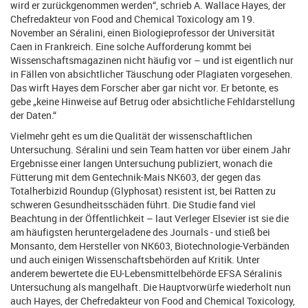
wird er zurückgenommen werden“, schrieb A. Wallace Hayes, der
Chefredakteur von Food and Chemical Toxicology am 19.
November an Séralini, einen Biologieprofessor der Universität
Caen in Frankreich. Eine solche Aufforderung kommt bei
Wissenschaftsmagazinen nicht häufig vor – und ist eigentlich nur
in Fällen von absichtlicher Täuschung oder Plagiaten vorgesehen.
Das wirft Hayes dem Forscher aber gar nicht vor. Er betonte, es
gebe „keine Hinweise auf Betrug oder absichtliche Fehldarstellung
der Daten.“
Vielmehr geht es um die Qualität der wissenschaftlichen
Untersuchung. Séralini und sein Team hatten vor über einem Jahr
Ergebnisse einer langen Untersuchung publiziert, wonach die
Fütterung mit dem Gentechnik-Mais NK603, der gegen das
Totalherbizid Roundup (Glyphosat) resistent ist, bei Ratten zu
schweren Gesundheitsschäden führt. Die Studie fand viel
Beachtung in der Öffentlichkeit – laut Verleger Elsevier ist sie die
am häufigsten heruntergeladene des Journals - und stieß bei
Monsanto, dem Hersteller von NK603, Biotechnologie-Verbänden
und auch einigen Wissenschaftsbehörden auf Kritik. Unter
anderem bewertete die EU-Lebensmittelbehörde EFSA Séralinis
Untersuchung als mangelhaft. Die Hauptvorwürfe wiederholt nun
auch Hayes, der Chefredakteur von Food and Chemical Toxicology,