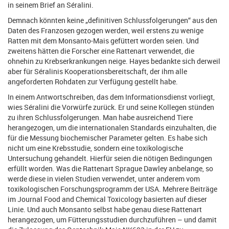
in seinem Brief an Séralini.
Demnach könnten keine „definitiven Schlussfolgerungen“ aus den
Daten des Franzosen gezogen werden, weil erstens zu wenige
Ratten mit dem Monsanto-Mais gefüttert worden seien. Und
zweitens hätten die Forscher eine Rattenart verwendet, die
ohnehin zu Krebserkrankungen neige. Hayes bedankte sich derweil
aber für Séralinis Kooperationsbereitschaft, der ihm alle
angeforderten Rohdaten zur Verfügung gestellt habe.
In einem Antwortschreiben, das dem Informationsdienst vorliegt,
wies Séralini die Vorwürfe zurück. Er und seine Kollegen stünden
zu ihren Schlussfolgerungen. Man habe ausreichend Tiere
herangezogen, um die internationalen Standards einzuhalten, die
für die Messung biochemischer Parameter gelten. Es habe sich
nicht um eine Krebsstudie, sondern eine toxikologische
Untersuchung gehandelt. Hierfür seien die nötigen Bedingungen
erfüllt worden. Was die Rattenart Sprague Dawley anbelange, so
werde diese in vielen Studien verwendet, unter anderem vom
toxikologischen Forschungsprogramm der USA. Mehrere Beiträge
im Journal Food and Chemical Toxicology basierten auf dieser
Linie. Und auch Monsanto selbst habe genau diese Rattenart
herangezogen, um Fütterungsstudien durchzuführen – und damit