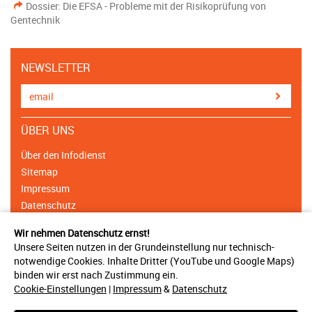
Dossier: Die EFSA - Probleme mit der Risikoprüfung von
Gentechnik
NEWSLETTER
ÜBER UNS
Über den Infodienst
Sitemap
Impressum
Datenschutz
Cookie Einstellungen
Wir nehmen Datenschutz ernst!
Unsere Seiten nutzen in der Grundeinstellung nur technisch-
NETZWERK
notwendige Cookies. Inhalte Dritter (YouTube und Google Maps)
binden wir erst nach Zustimmung ein.
Träger & Unterstützer
Cookie-Einstellungen
|
Impressum
&
Datenschutz
Ansprechpartner