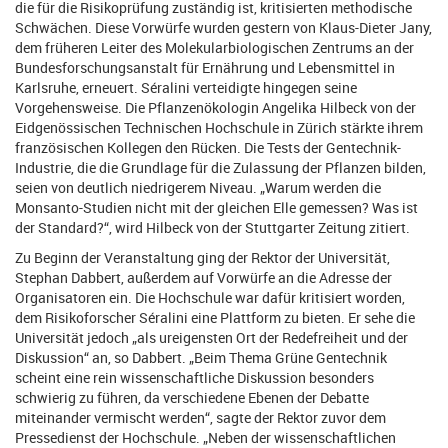
die für die Risikoprüfung zuständig ist, kritisierten methodische
Schwächen. Diese Vorwürfe wurden gestern von Klaus-Dieter Jany,
dem früheren Leiter des Molekularbiologischen Zentrums an der
Bundesforschungsanstalt für Ernährung und Lebensmittel in
Karlsruhe, erneuert. Séralini verteidigte hingegen seine
Vorgehensweise. Die Pflanzenökologin Angelika Hilbeck von der
Eidgenössischen Technischen Hochschule in Zürich stärkte ihrem
französischen Kollegen den Rücken. Die Tests der Gentechnik-
Industrie, die die Grundlage für die Zulassung der Pflanzen bilden,
seien von deutlich niedrigerem Niveau. „Warum werden die
Monsanto-Studien nicht mit der gleichen Elle gemessen? Was ist
der Standard?“, wird Hilbeck von der Stuttgarter Zeitung zitiert.
Zu Beginn der Veranstaltung ging der Rektor der Universität,
Stephan Dabbert, außerdem auf Vorwürfe an die Adresse der
Organisatoren ein. Die Hochschule war dafür kritisiert worden,
dem Risikoforscher Séralini eine Plattform zu bieten. Er sehe die
Universität jedoch „als ureigensten Ort der Redefreiheit und der
Diskussion“ an, so Dabbert. „Beim Thema Grüne Gentechnik
scheint eine rein wissenschaftliche Diskussion besonders
schwierig zu führen, da verschiedene Ebenen der Debatte
miteinander vermischt werden“, sagte der Rektor zuvor dem
Pressedienst der Hochschule. „Neben der wissenschaftlichen