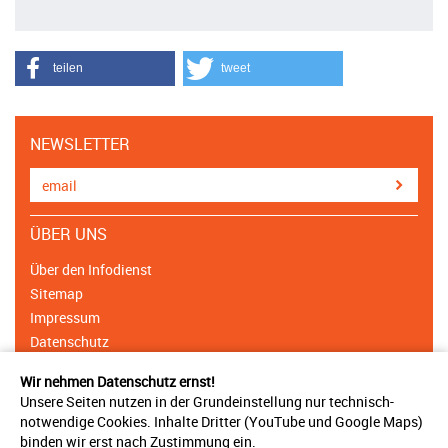
teilen
tweet
NEWSLETTER
ÜBER UNS
Über den Infodienst
Sitemap
Impressum
Datenschutz
Cookie Einstellungen
Wir nehmen Datenschutz ernst!
Unsere Seiten nutzen in der Grundeinstellung nur technisch-
NETZWERK
notwendige Cookies. Inhalte Dritter (YouTube und Google Maps)
binden wir erst nach Zustimmung ein.