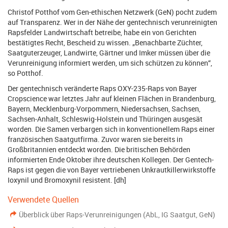
Christof Potthof vom Gen-ethi­schen Netzwerk (GeN) pocht zudem
auf Transparenz. Wer in der Nähe der gentechnisch verunreinigten
Rapsfelder Landwirtschaft betreibe, habe ein von Gerichten
bestätigtes Recht, Bescheid zu wissen. „Benachbarte Züchter,
Saatguterzeuger, Landwirte, Gärtner und Imker müssen über die
Verun­rei­nigung informiert werden, um sich schützen zu können“,
so Potthof.
Der gentechnisch veränderte Raps OXY-235-Raps von Bayer
Cropscience war letztes Jahr auf kleinen Flächen in Brandenburg,
Bayern, Mecklenburg-Vorpommern, Niedersachsen, Sachsen,
Sachsen-Anhalt, Schleswig-Holstein und Thüringen ausgesät
worden. Die Samen verbargen sich in konventionellem Raps einer
französischen Saatgutfirma. Zuvor waren sie bereits in
Großbritannien entdeckt worden. Die britischen Behörden
informierten Ende Oktober ihre deutschen Kollegen. Der Gentech-
Raps ist gegen die von Bayer vertriebenen Unkrautkillerwirkstoffe
Ioxynil und Bromoxynil resistent. [dh]
Verwendete Quellen
Überblick über Raps-Verunreinigungen (AbL, IG Saatgut, GeN)