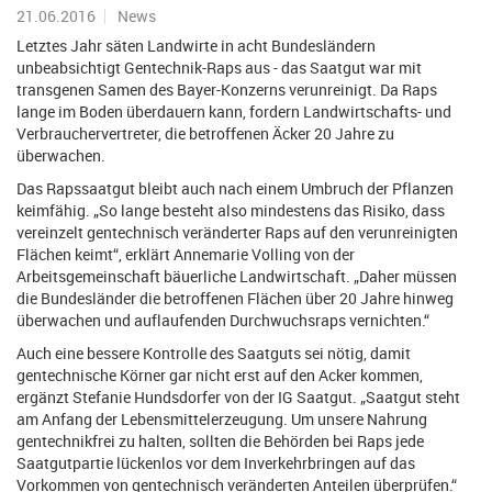
21.06.2016
News
Letztes Jahr säten Landwirte in acht Bundesländern
unbeabsichtigt Gentechnik-Raps aus - das Saatgut war mit
transgenen Samen des Bayer-Konzerns verunreinigt. Da Raps
lange im Boden überdauern kann, fordern Landwirtschafts- und
Verbrauchervertreter, die betroffenen Äcker 20 Jahre zu
überwachen.
Das Rapssaatgut bleibt auch nach einem Umbruch der Pflanzen
keimfähig. „So lange besteht also mindestens das Risiko, dass
vereinzelt gentechnisch veränderter Raps auf den verunreinigten
Flächen keimt“, erklärt Annemarie Volling von der
Arbeitsgemeinschaft bäuerliche Landwirtschaft. „Daher müssen
die Bundesländer die betroffenen Flächen über 20 Jahre hinweg
überwachen und auflaufenden Durchwuchsraps vernichten.“
Auch eine bessere Kontrolle des Saatguts sei nötig, damit
gentechnische Körner gar nicht erst auf den Acker kommen,
ergänzt Stefanie Hundsdorfer von der IG Saatgut. „Saatgut steht
am Anfang der Lebensmittelerzeugung. Um unsere Nahrung
gentechnikfrei zu halten, sollten die Behörden bei Raps jede
Saatgutpartie lückenlos vor dem Inverkehrbringen auf das
Vorkommen von gentechnisch veränderten Anteilen überprüfen.“